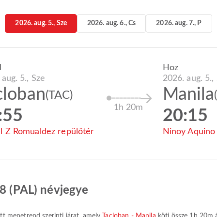
2026. aug. 5., Sze
2026. aug. 6., Cs
2026. aug. 7., P
l
Hoz
 aug. 5., Sze
2026. aug. 5.,
cloban
Manila
(TAC)
1h 20m
:55
20:15
l Z Romualdez repülőtér
Ninoy Aquino 
88 (PAL) névjegye
tt menetrend szerinti járat, amely
Tacloban - Manila
köti össze
1h 20m
á