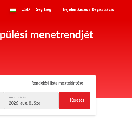
USD
Segítség
Bejelentkezés / Regisztráció
epülési menetrendjét
Rendelési lista megtekintése
Visszatérés
Keresés
2026. aug. 8., Szo