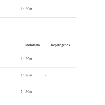
1h 20m
-
Időtartam
Repülőgépek
1h 20m
-
1h 20m
-
1h 20m
-