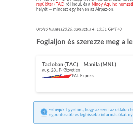
repülőtér (TAC)
ről indul, és a
Ninoy Aquino nemzetk
helyét — mindezt egy helyen az Airpaz-on.
Utolsó frissítés
2026. augusztus 4. 13:51 GMT+0
Foglaljon és szerezze meg a l
Tacloban (TAC)
Manila (MNL)
aug. 28., P
Közvetlen
PAL Express
Felhívjuk figyelmét, hogy az ezen az oldalon f
legpontosabb és legfrissebb információkat nyú