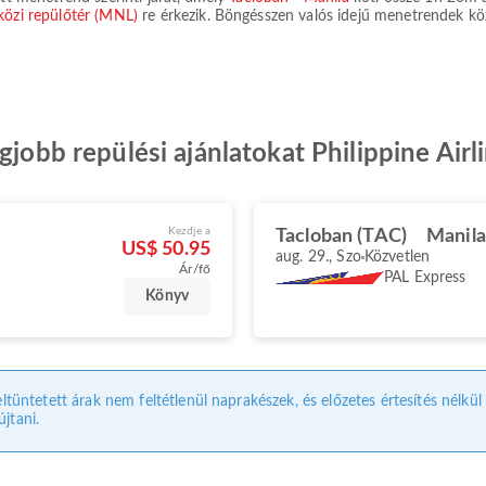
özi repülőtér (MNL)
re érkezik. Böngésszen valós idejű menetrendek közöt
egjobb repülési ajánlatokat Philippine Air
Kezdje a
Tacloban (TAC)
Manila
US$ 50.95
aug. 29., Szo
Közvetlen
Ár/fő
PAL Express
Könyv
eltüntetett árak nem feltétlenül naprakészek, és előzetes értesítés nélkü
jtani.