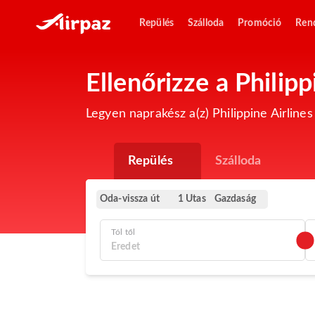
Repülés
Szálloda
Promóció
Ren
Ellenőrizze a Philip
Legyen naprakész a(z) Philippine Airlines
Repülés
Szálloda
Oda-vissza út
Gazdaság
1 Utas
Tól től