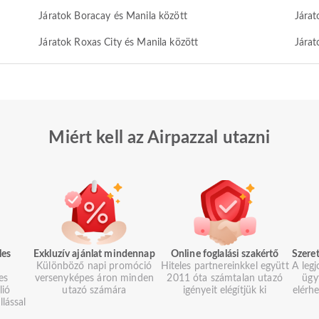
Járatok Boracay és Manila között
Járat
Járatok Roxas City és Manila között
Járat
Miért kell az Airpazzal utazni
les
Exkluzív ajánlat mindennap
Online foglalási szakértő
Szeret
Különböző napi promóció
Hiteles partnereinkkel együtt
A legj
es
versenyképes áron minden
2011 óta számtalan utazó
ügy
lió
utazó számára
igényeit elégítjük ki
elérh
llással