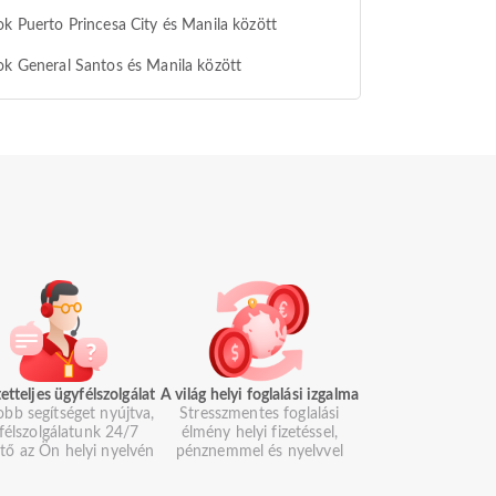
ok Puerto Princesa City és Manila között
ok General Santos és Manila között
etteljes ügyfélszolgálat
A világ helyi foglalási izgalma
obb segítséget nyújtva,
Stresszmentes foglalási
félszolgálatunk 24/7
élmény helyi fizetéssel,
ető az Ön helyi nyelvén
pénznemmel és nyelvvel