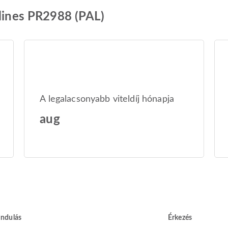
rlines PR2988 (PAL)
A legalacsonyabb viteldíj hónapja
aug
Indulás
Érkezés