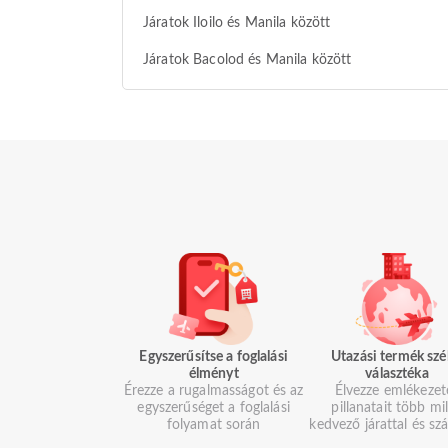
Járatok Iloilo és Manila között
Járatok Bacolod és Manila között
Egyszerűsítse a foglalási
Utazási termék szé
élményt
választéka
Érezze a rugalmasságot és az
Élvezze emlékezet
egyszerűséget a foglalási
pillanatait több mil
folyamat során
kedvező járattal és szá