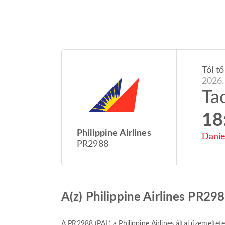
Tól tő
2026.
Ta
18
Philippine Airlines
Danie
PR2988
A(z) Philippine Airlines PR29
A
PR2988
(
PAL
) a
Philippine Airlines
által üzemeltete