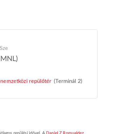
 Sze
(MNL)
nemzetközi repülőtér
(Terminál 2)
tlagos repülési idővel. A
Daniel Z Romualdez