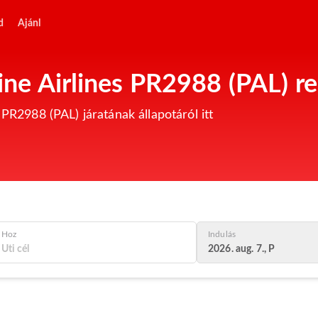
d
Ajánl
pine Airlines PR2988 (PAL) r
 PR2988 (PAL) járatának állapotáról itt
Hoz
Indulás
2026. aug. 7., P