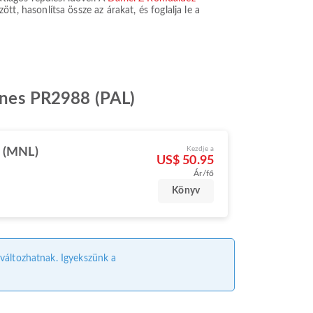
t, hasonlítsa össze az árakat, és foglalja le a
lines PR2988 (PAL)
Kezdje a
 (MNL)
US$ 50.95
Ár/fő
Könyv
l változhatnak. Igyekszünk a