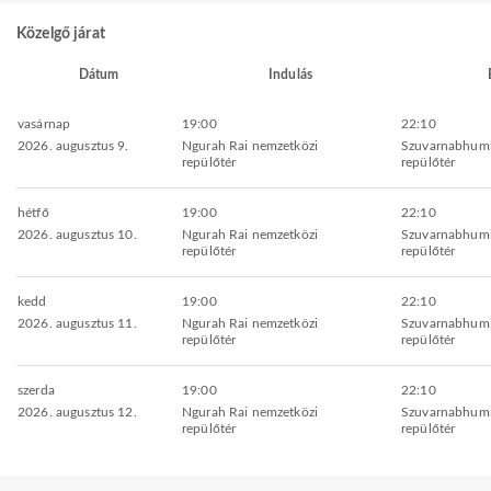
Közelgő járat
Dátum
Indulás
vasárnap
19:00
22:10
2026. augusztus 9.
Ngurah Rai nemzetközi
Szuvarnabhumi
repülőtér
repülőtér
hétfő
19:00
22:10
2026. augusztus 10.
Ngurah Rai nemzetközi
Szuvarnabhumi
repülőtér
repülőtér
kedd
19:00
22:10
2026. augusztus 11.
Ngurah Rai nemzetközi
Szuvarnabhumi
repülőtér
repülőtér
szerda
19:00
22:10
2026. augusztus 12.
Ngurah Rai nemzetközi
Szuvarnabhumi
repülőtér
repülőtér