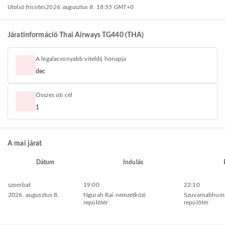
Utolsó frissítés
2026. augusztus 8. 18:55 GMT+0
Járatinformáció Thai Airways TG440 (THA)
A legalacsonyabb viteldíj hónapja
dec
Összes úti cél
1
A mai járat
Dátum
Indulás
szombat
19:00
22:10
2026. augusztus 8.
Ngurah Rai nemzetközi
Szuvarnabhumi
repülőtér
repülőtér