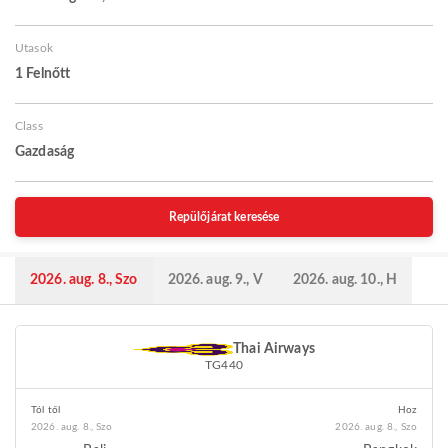
Utasok
1 Felnőtt
Class
Gazdaság
Repülőjárat keresése
2026. aug. 8., Szo
2026. aug. 9., V
2026. aug. 10., H
Thai Airways
TG440
Tól től
Hoz
2026. aug. 8., Szo
2026. aug. 8., Szo