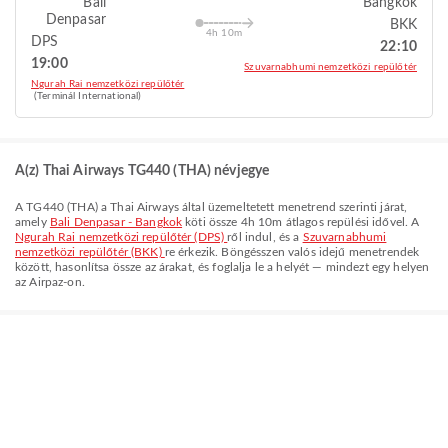
Bali
Bangkok
Denpasar
BKK
4h 10m
DPS
22:10
19:00
Szuvarnabhumi nemzetközi repülőtér
Ngurah Rai nemzetközi repülőtér
(Terminál International)
A(z) Thai Airways TG440 (THA) névjegye
A
TG440
(
THA
) a
Thai Airways
által üzemeltetett menetrend szerinti járat,
amely
Bali Denpasar - Bangkok
köti össze
4h 10m
átlagos repülési idővel. A
Ngurah Rai nemzetközi repülőtér (DPS)
ről indul, és a
Szuvarnabhumi
nemzetközi repülőtér (BKK)
re érkezik. Böngésszen valós idejű menetrendek
között, hasonlítsa össze az árakat, és foglalja le a helyét — mindezt egy helyen
az Airpaz-on.