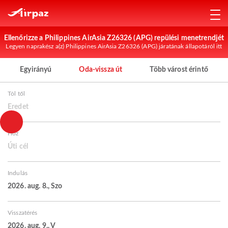
Ellenőrizze a Philippines AirAsia Z26326 (APG) repülési menetrendjét
Legyen naprakész a(z) Philippines AirAsia Z26326 (APG) járatának állapotáról itt
Egyirányú
Oda-vissza út
Több várost érintő
Tól től
Eredet
Hoz
Úti cél
Indulás
2026. aug. 8., Szo
Visszatérés
2026. aug. 9., V