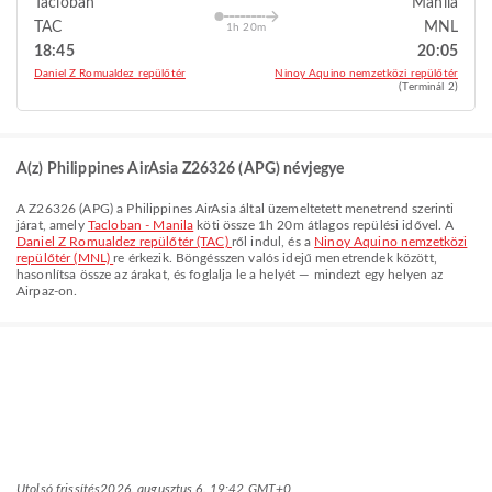
Tacloban
Manila
TAC
MNL
1h 20m
18:45
20:05
Daniel Z Romualdez repülőtér
Ninoy Aquino nemzetközi repülőtér
(Terminál 2)
A(z) Philippines AirAsia Z26326 (APG) névjegye
A
Z26326
(
APG
) a
Philippines AirAsia
által üzemeltetett menetrend szerinti
járat, amely
Tacloban - Manila
köti össze
1h 20m
átlagos repülési idővel. A
Daniel Z Romualdez repülőtér (TAC)
ről indul, és a
Ninoy Aquino nemzetközi
repülőtér (MNL)
re érkezik. Böngésszen valós idejű menetrendek között,
hasonlítsa össze az árakat, és foglalja le a helyét — mindezt egy helyen az
Airpaz-on.
Utolsó frissítés
2026. augusztus 6. 19:42 GMT+0