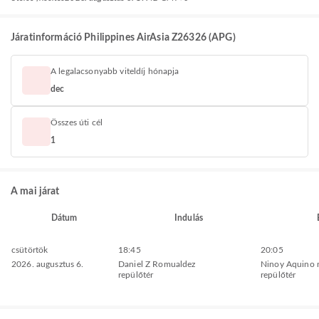
Járatinformáció Philippines AirAsia Z26326 (APG)
A legalacsonyabb viteldíj hónapja
dec
Összes úti cél
1
A mai járat
Dátum
Indulás
csütörtök
18:45
20:05
2026. augusztus 6.
Daniel Z Romualdez
Ninoy Aquino 
repülőtér
repülőtér