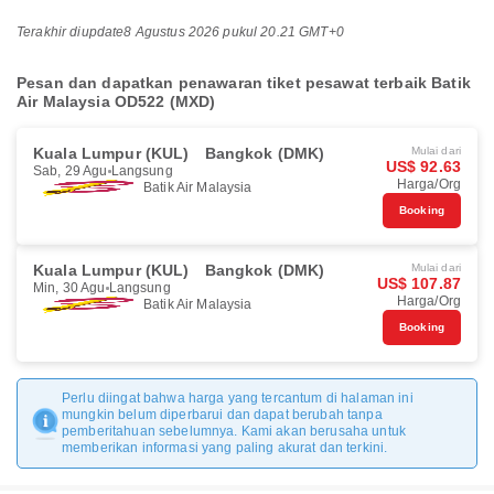
Terakhir diupdate
8 Agustus 2026 pukul 20.21 GMT+0
Pesan dan dapatkan penawaran tiket pesawat terbaik Batik
Air Malaysia OD522 (MXD)
Kuala Lumpur (KUL)
Bangkok (DMK)
Mulai dari
US$ 92.63
Sab, 29 Agu
Langsung
Harga/Org
Batik Air Malaysia
Booking
Kuala Lumpur (KUL)
Bangkok (DMK)
Mulai dari
US$ 107.87
Min, 30 Agu
Langsung
Harga/Org
Batik Air Malaysia
Booking
Perlu diingat bahwa harga yang tercantum di halaman ini
mungkin belum diperbarui dan dapat berubah tanpa
pemberitahuan sebelumnya. Kami akan berusaha untuk
memberikan informasi yang paling akurat dan terkini.