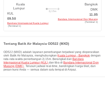
Kuala
Bangkok
Lumpur
DMK
2j 15m
KUL
11.05
09.50
Bandara Internasional Don Mueang
(Terminal 1)
Bandara Internasional Kuala Lumpur
(Terminal 1)
Tentang Batik Air Malaysia OD522 (MXD)
OD522
(
MXD
) adalah layanan penerbangan terjadwal yang dioperasikan
oleh
Batik Air Malaysia
, menghubungkan
Kuala Lumpur - Bangkok
dengan
rata-rata waktu penerbangan
2j 15m
. Berangkat dari
Bandara
Internasional Kuala Lumpur (KUL)
dan tiba di
Bandara Internasional Don
Mueang (DMK)
. Telusuri jadwal real-time, bandingkan harga tiket, dan
pesan kursi Anda — semua dalam satu tempat di Airpaz.