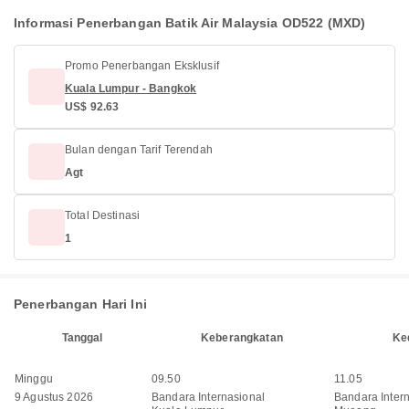
Informasi Penerbangan Batik Air Malaysia OD522 (MXD)
Promo Penerbangan Eksklusif
Kuala Lumpur - Bangkok
US$ 92.63
Bulan dengan Tarif Terendah
Agt
Total Destinasi
1
Penerbangan Hari Ini
Tanggal
Keberangkatan
Ke
Minggu
09.50
11.05
9 Agustus 2026
Bandara Internasional
Bandara Inter