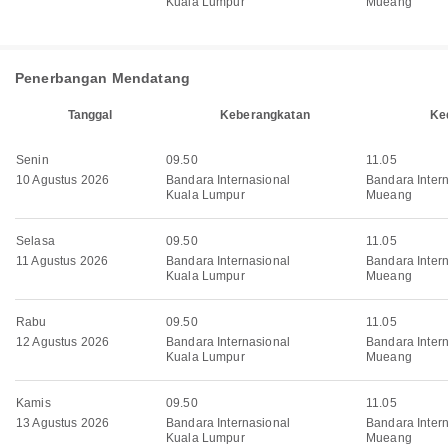
Kuala Lumpur
Mueang
Penerbangan Mendatang
Tanggal
Keberangkatan
Ke
Senin
09.50
11.05
10 Agustus 2026
Bandara Internasional
Bandara Inter
Kuala Lumpur
Mueang
Selasa
09.50
11.05
11 Agustus 2026
Bandara Internasional
Bandara Inter
Kuala Lumpur
Mueang
Rabu
09.50
11.05
12 Agustus 2026
Bandara Internasional
Bandara Inter
Kuala Lumpur
Mueang
Kamis
09.50
11.05
13 Agustus 2026
Bandara Internasional
Bandara Inter
Kuala Lumpur
Mueang