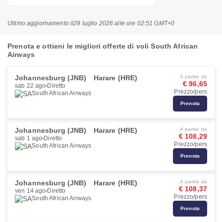
Ultimo aggiornamento il
29 luglio 2026 alle ore 02:51 GMT+0
Prenota e ottieni le migliori offerte di voli South African
Airways
Johannesburg (JNB)
Harare (HRE)
A partire da
€ 96,65
sab 22 ago
Diretto
Prezzo/pers
South African Airways
Prenota
Johannesburg (JNB)
Harare (HRE)
A partire da
€ 108,29
sab 1 ago
Diretto
Prezzo/pers
South African Airways
Prenota
Johannesburg (JNB)
Harare (HRE)
A partire da
€ 108,37
ven 14 ago
Diretto
Prezzo/pers
South African Airways
Prenota