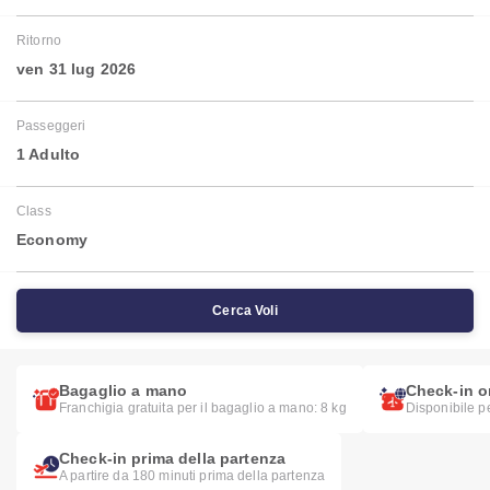
Ritorno
ven 31 lug 2026
Passeggeri
1 Adulto
Class
Economy
Cerca Voli
Bagaglio a mano
Check-in o
Franchigia gratuita per il bagaglio a mano: 8 kg
Disponibile pe
Check-in prima della partenza
A partire da 180 minuti prima della partenza