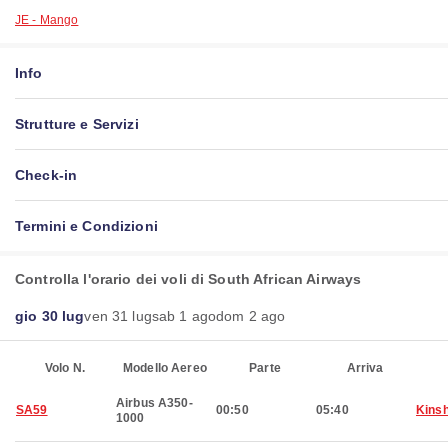
JE - Mango
Info
Strutture e Servizi
Check-in
Termini e Condizioni
Controlla l'orario dei voli di South African Airways
gio 30 lug
ven 31 lug
sab 1 ago
dom 2 ago
Volo N.
Modello Aereo
Parte
Arriva
Airbus A350-
SA59
00:50
05:40
Kins
1000