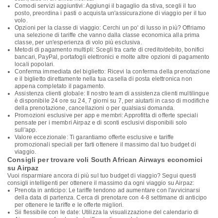
Comodi servizi aggiuntivi: Aggiungi il bagaglio da stiva, scegli il tuo
posto, preordina i pasti o acquista un'assicurazione di viaggio per il tuo
volo.
Opzioni per la classe di viaggio: Cerchi un po' di lusso in più? Offriamo
una selezione di tariffe che vanno dalla classe economica alla prima
classe, per un'esperienza di volo più esclusiva.
Metodi di pagamento multipli: Scegli tra carte di credito/debito, bonifici
bancari, PayPal, portafogli elettronici e molte altre opzioni di pagamento
locali popolari.
Conferma immediata del biglietto: Ricevi la conferma della prenotazione
e il biglietto direttamente nella tua casella di posta elettronica non
appena completato il pagamento.
Assistenza clienti globale: Il nostro team di assistenza clienti multilingue
è disponibile 24 ore su 24, 7 giorni su 7, per aiutarti in caso di modifiche
della prenotazione, cancellazioni o per qualsiasi domanda.
Promozioni esclusive per app e membri: Approfitta di offerte speciali
pensate per i membri Airpaz e di sconti esclusivi disponibili solo
sull'app.
Valore eccezionale: Ti garantiamo offerte esclusive e tariffe
promozionali speciali per farti ottenere il massimo dal tuo budget di
viaggio.
Consigli per trovare voli South African Airways economici
su Airpaz
Vuoi risparmiare ancora di più sul tuo budget di viaggio? Segui questi
consigli intelligenti per ottenere il massimo da ogni viaggio su Airpaz:
Prenota in anticipo: Le tariffe tendono ad aumentare con l'avvicinarsi
della data di partenza. Cerca di prenotare con 4-8 settimane di anticipo
per ottenere le tariffe e le offerte migliori.
Sii flessibile con le date: Utilizza la visualizzazione del calendario di