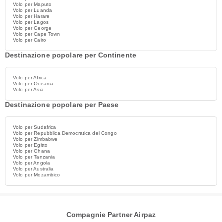
Volo per Maputo
Volo per Luanda
Volo per Harare
Volo per Lagos
Volo per George
Volo per Cape Town
Volo per Cairo
Destinazione popolare per Continente
Volo per Africa
Volo per Oceania
Volo per Asia
Destinazione popolare per Paese
Volo per Sudafrica
Volo per Repubblica Democratica del Congo
Volo per Zimbabwe
Volo per Egitto
Volo per Ghana
Volo per Tanzania
Volo per Angola
Volo per Australia
Volo per Mozambico
Compagnie Partner Airpaz