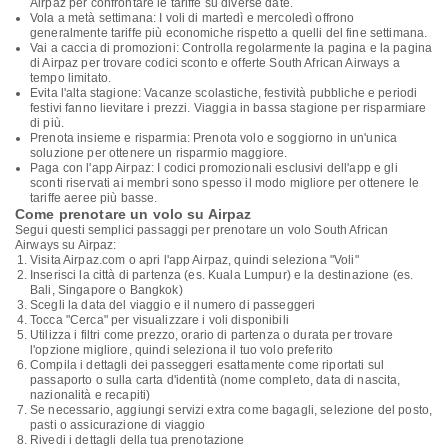
Airpaz per confrontare le tariffe su diverse date.
Vola a metà settimana: I voli di martedì e mercoledì offrono
generalmente tariffe più economiche rispetto a quelli del fine settimana.
Vai a caccia di promozioni: Controlla regolarmente la pagina e la pagina
di Airpaz per trovare codici sconto e offerte South African Airways a
tempo limitato.
Evita l'alta stagione: Vacanze scolastiche, festività pubbliche e periodi
festivi fanno lievitare i prezzi. Viaggia in bassa stagione per risparmiare
di più.
Prenota insieme e risparmia: Prenota volo e soggiorno in un'unica
soluzione per ottenere un risparmio maggiore.
Paga con l'app Airpaz: I codici promozionali esclusivi dell'app e gli
sconti riservati ai membri sono spesso il modo migliore per ottenere le
tariffe aeree più basse.
Come prenotare un volo su Airpaz
Segui questi semplici passaggi per prenotare un volo South African
Airways su Airpaz:
Visita Airpaz.com o apri l'app Airpaz, quindi seleziona "Voli"
Inserisci la città di partenza (es. Kuala Lumpur) e la destinazione (es.
Bali, Singapore o Bangkok)
Scegli la data del viaggio e il numero di passeggeri
Tocca "Cerca" per visualizzare i voli disponibili
Utilizza i filtri come prezzo, orario di partenza o durata per trovare
l'opzione migliore, quindi seleziona il tuo volo preferito
Compila i dettagli dei passeggeri esattamente come riportati sul
passaporto o sulla carta d'identità (nome completo, data di nascita,
nazionalità e recapiti)
Se necessario, aggiungi servizi extra come bagagli, selezione del posto,
pasti o assicurazione di viaggio
Rivedi i dettagli della tua prenotazione