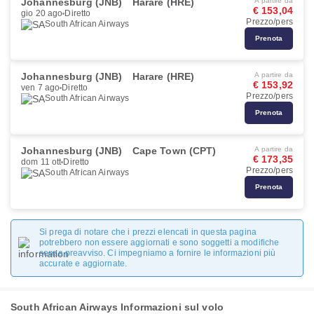
Johannesburg (JNB)
Harare (HRE)
A partire da
€ 153,04
gio 20 ago
Diretto
Prezzo/pers
South African Airways
Prenota
Johannesburg (JNB)
Harare (HRE)
A partire da
€ 153,92
ven 7 ago
Diretto
Prezzo/pers
South African Airways
Prenota
Johannesburg (JNB)
Cape Town (CPT)
A partire da
€ 173,35
dom 11 ott
Diretto
Prezzo/pers
South African Airways
Prenota
Si prega di notare che i prezzi elencati in questa pagina
potrebbero non essere aggiornati e sono soggetti a modifiche
senza preavviso. Ci impegniamo a fornire le informazioni più
accurate e aggiornate.
South African Airways Informazioni sul volo