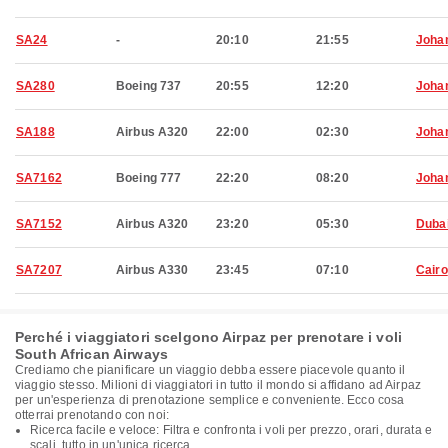
SA24
-
20:10
21:55
Joha
SA280
Boeing 737
20:55
12:20
Joha
SA188
Airbus A320
22:00
02:30
Joha
SA7162
Boeing 777
22:20
08:20
Joha
SA7152
Airbus A320
23:20
05:30
Duba
SA7207
Airbus A330
23:45
07:10
Cairo
Perché i viaggiatori scelgono Airpaz per prenotare i voli
South African Airways
Crediamo che pianificare un viaggio debba essere piacevole quanto il
viaggio stesso. Milioni di viaggiatori in tutto il mondo si affidano ad Airpaz
per un'esperienza di prenotazione semplice e conveniente. Ecco cosa
otterrai prenotando con noi:
Ricerca facile e veloce: Filtra e confronta i voli per prezzo, orari, durata e
scali, tutto in un'unica ricerca.