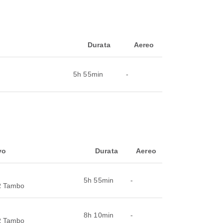
Durata
Aereo
5h 55min
-
vo
Durata
Aereo
5h 55min
-
OR Tambo
8h 10min
-
OR Tambo