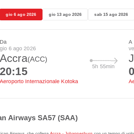
gio 6 ago 2026
gio 13 ago 2026
sab 15 ago 2026
Da
A
gio 6 ago 2026
v
Accra
(ACC)
5h 55min
20:15
Aeroporto Internazionale Kotoka
A
can Airways SA57 (SAA)
rican Airways
, che collega
Accra - Johannesburg
con un tempo di vol