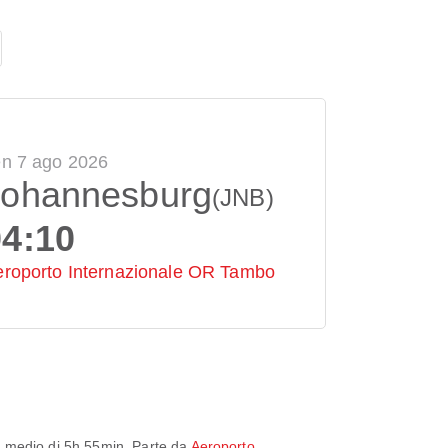
en 7 ago 2026
Johannesburg
(JNB)
04:10
eroporto Internazionale OR Tambo
o medio di
5h 55min
. Parte da
Aeroporto