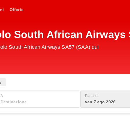
ni
Offerte
olo South African Airways
 volo South African Airways SA57 (SAA) qui
y
A
Partenza
ven 7 ago 2026