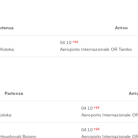
rtenza
Arrivo
04:10
+1d
 Kotoka
Aeroporto Internazionale OR Tambo
Partenza
Arri
04:10
+1d
Kotoka
Aeroporto Internazionale 
04:10
+1d
x Houphouët Boigny
Aeroporto Internazionale 