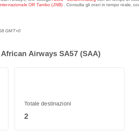
Internazionale OR Tambo (JNB)
. Consulta gli orari in tempo reale, con
3:58 GMT+0
 African Airways SA57 (SAA)
Totale destinazioni
2