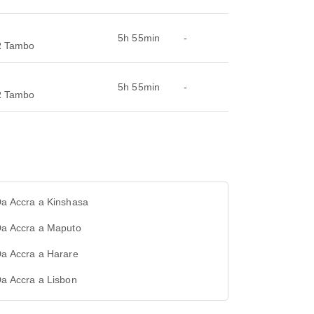
5h 55min
-
OR Tambo
5h 55min
-
OR Tambo
Da Accra a Kinshasa
Da Accra a Maputo
Da Accra a Harare
Da Accra a Lisbon