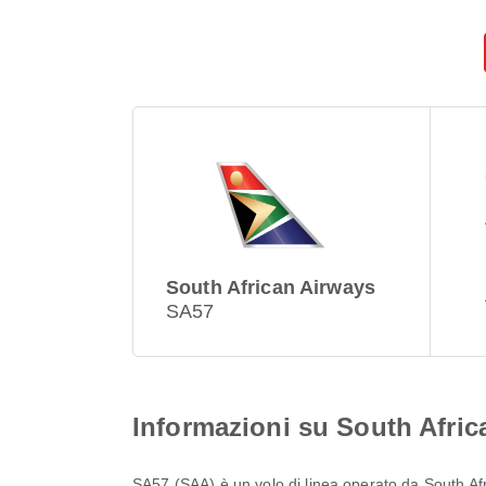
South African Airways
SA57
Informazioni su South Afri
SA57
(
SAA
) è un volo di linea operato da
South Af