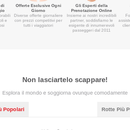
 di
Offerte Esclusive Ogni
Gli Esperti della
gio
Giorno
Prenotazione Online
rabili
Diverse offerte giornaliere
Insieme ai nostri incredibili
Fo
oli e
con prezzi competitivi per
partner, soddisfiamo le
assist
osi
tutti i viaggiatori
esigente di innumerevoli
clie
passeggeri dal 2011
Non lasciartelo scappare!
Esplora il mondo e soggiorna ovunque comodamente
ù Popolari
Rotte Più P