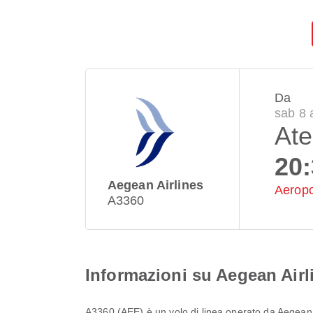
Da
sab 8 
At
20
Aegean Airlines
Aeropo
A3360
Informazioni su Aegean Airl
A3360
(
AEE
) è un volo di linea operato da
Aegean 