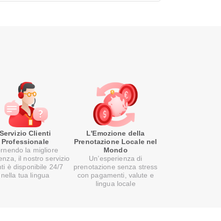
Servizio Clienti
L'Emozione della
Professionale
Prenotazione Locale nel
rnendo la migliore
Mondo
enza, il nostro servizio
Un’esperienza di
nti è disponibile 24/7
prenotazione senza stress
nella tua lingua
con pagamenti, valute e
lingua locale