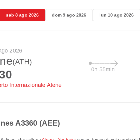
sab 8 ago 2026
dom 9 ago 2026
lun 10 ago 2026
ago 2026
ene
(ATH)
0h 55min
:30
rto Internazionale Atene
ines A3360 (AEE)
Airlines
, che collega
Atene - Santorini
con un tempo di volo medio di