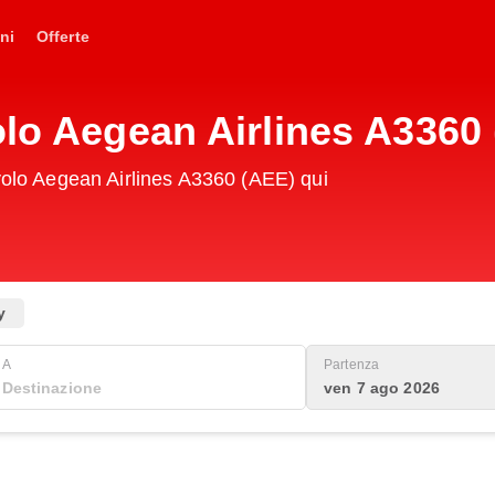
ni
Offerte
olo Aegean Airlines A3360
 volo Aegean Airlines A3360 (AEE) qui
y
A
Partenza
ven 7 ago 2026