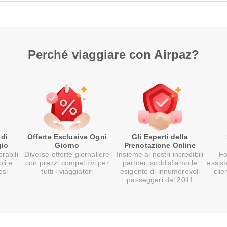
Perché viaggiare con Airpaz?
 di
Offerte Esclusive Ogni
Gli Esperti della
gio
Giorno
Prenotazione Online
rabili
Diverse offerte giornaliere
Insieme ai nostri incredibili
Fo
oli e
con prezzi competitivi per
partner, soddisfiamo le
assist
osi
tutti i viaggiatori
esigente di innumerevoli
clie
passeggeri dal 2011