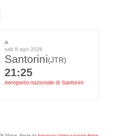
A
sab 8 ago 2026
Santorini
(JTR)
21:25
Aeroporto nazionale di Santorini
0h 55min
. Parte da
Aeroporto Internazionale Atene