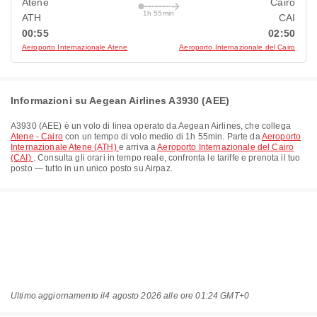
Atene
Cairo
1h 55min
ATH
CAI
00:55
02:50
Aeroporto Internazionale Atene
Aeroporto Internazionale del Cairo
Informazioni su Aegean Airlines A3930 (AEE)
A3930
(
AEE
) è un volo di linea operato da
Aegean Airlines
, che collega
Atene - Cairo
con un tempo di volo medio di
1h 55min
. Parte da
Aeroporto
Internazionale Atene (ATH)
e arriva a
Aeroporto Internazionale del Cairo
(CAI)
. Consulta gli orari in tempo reale, confronta le tariffe e prenota il tuo
posto — tutto in un unico posto su Airpaz.
Ultimo aggiornamento il
4 agosto 2026 alle ore 01:24 GMT+0