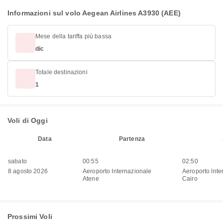
Informazioni sul volo Aegean Airlines A3930 (AEE)
Mese della tariffa più bassa
dic
Totale destinazioni
1
Voli di Oggi
Data
Partenza
sabato
00:55
02:50
8 agosto 2026
Aeroporto Internazionale
Aeroporto Inte
Atene
Cairo
Prossimi Voli