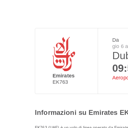
Da
gio 6 
Du
09
Emirates
Aeropo
EK763
Informazioni su Emirates E
EK763
(
UAE
) è un volo di linea operato da
Emirat