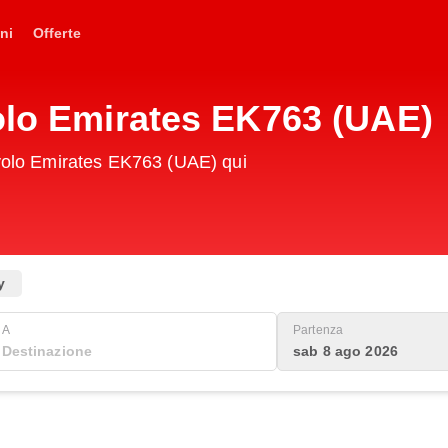
ni
Offerte
olo Emirates EK763 (UAE)
 volo Emirates EK763 (UAE) qui
y
A
Partenza
sab 8 ago 2026