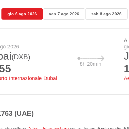
gio 6 ago 2026
ven 7 ago 2026
sab 8 ago 2026
A
ago 2026
gi
bai
(DXB)
8h 20min
:55
rto Internazionale Dubai
A
K763 (UAE)
es
, che collega
Dubai - Johannesburg
con un tempo di volo medio di