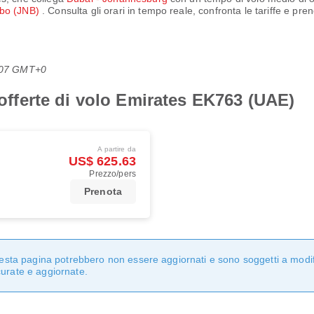
mbo (JNB)
. Consulta gli orari in tempo reale, confronta le tariffe e pre
6:07 GMT+0
i offerte di volo Emirates EK763 (UAE)
A partire da
US$ 625.63
Prezzo/pers
Prenota
questa pagina potrebbero non essere aggiornati e sono soggetti a modi
curate e aggiornate.