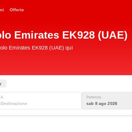
ni
Offerte
olo Emirates EK928 (UAE)
 volo Emirates EK928 (UAE) qui
y
A
Partenza
sab 8 ago 2026