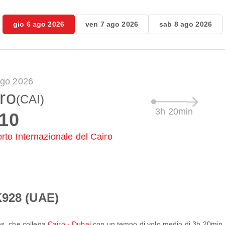
gio 6 ago 2026
ven 7 ago 2026
sab 8 ago 2026
ago 2026
ro
(CAI)
3h 20min
:10
rto Internazionale del Cairo
K928 (UAE)
es
, che collega
Cairo - Dubai
con un tempo di volo medio di
3h 20min