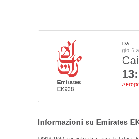
Da
gio 6 
Cai
13
Emirates
Aeropo
EK928
Informazioni su Emirates E
EK928
(
UAE
) è un volo di linea operato da
Emirat