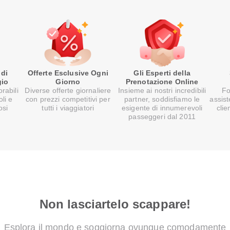
 di
Offerte Esclusive Ogni
Gli Esperti della
gio
Giorno
Prenotazione Online
rabili
Diverse offerte giornaliere
Insieme ai nostri incredibili
Fo
oli e
con prezzi competitivi per
partner, soddisfiamo le
assist
osi
tutti i viaggiatori
esigente di innumerevoli
clie
passeggeri dal 2011
Non lasciartelo scappare!
Esplora il mondo e soggiorna ovunque comodamente