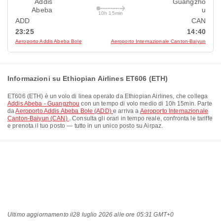
Addis
Guangzho
Abeba
u
10h 15min
ADD
CAN
23:25
14:40
Aeroporto Addis Abeba Bole
Aeroporto Internazionale Canton-Baiyun
Informazioni su Ethiopian Airlines ET606 (ETH)
ET606
(
ETH
) è un volo di linea operato da
Ethiopian Airlines
, che collega
Addis Abeba - Guangzhou
con un tempo di volo medio di
10h 15min
. Parte
da
Aeroporto Addis Abeba Bole (ADD)
e arriva a
Aeroporto Internazionale
Canton-Baiyun (CAN)
. Consulta gli orari in tempo reale, confronta le tariffe
e prenota il tuo posto — tutto in un unico posto su Airpaz.
Ultimo aggiornamento il
28 luglio 2026 alle ore 05:31 GMT+0