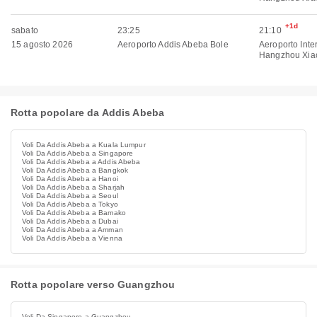
+1d
sabato
23:25
21:10
15 agosto 2026
Aeroporto Addis Abeba Bole
Aeroporto Inte
Hangzhou Xia
Rotta popolare da Addis Abeba
Voli Da Addis Abeba a Kuala Lumpur
Voli Da Addis Abeba a Singapore
Voli Da Addis Abeba a Addis Abeba
Voli Da Addis Abeba a Bangkok
Voli Da Addis Abeba a Hanoi
Voli Da Addis Abeba a Sharjah
Voli Da Addis Abeba a Seoul
Voli Da Addis Abeba a Tokyo
Voli Da Addis Abeba a Bamako
Voli Da Addis Abeba a Dubai
Voli Da Addis Abeba a Amman
Voli Da Addis Abeba a Vienna
Rotta popolare verso Guangzhou
Voli Da Singapore a Guangzhou