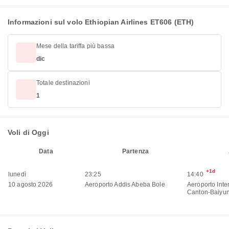
Informazioni sul volo Ethiopian Airlines ET606 (ETH)
Mese della tariffa più bassa
dic
Totale destinazioni
1
Voli di Oggi
Data
Partenza
+1d
lunedì
23:25
14:40
10 agosto 2026
Aeroporto Addis Abeba Bole
Aeroporto Inte
Canton-Baiyu