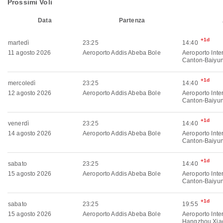
Prossimi Voli
Data
Partenza
+1d
martedì
23:25
14:40
11 agosto 2026
Aeroporto Addis Abeba Bole
Aeroporto Inte
Canton-Baiyu
+1d
mercoledì
23:25
14:40
12 agosto 2026
Aeroporto Addis Abeba Bole
Aeroporto Inte
Canton-Baiyu
+1d
venerdì
23:25
14:40
14 agosto 2026
Aeroporto Addis Abeba Bole
Aeroporto Inte
Canton-Baiyu
+1d
sabato
23:25
14:40
15 agosto 2026
Aeroporto Addis Abeba Bole
Aeroporto Inte
Canton-Baiyu
+1d
sabato
23:25
19:55
15 agosto 2026
Aeroporto Addis Abeba Bole
Aeroporto Inte
Hangzhou Xia