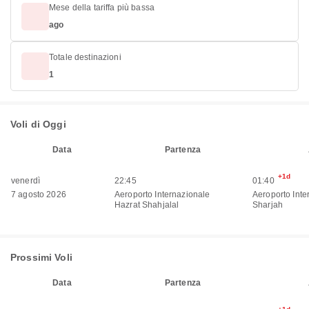
Mese della tariffa più bassa
ago
Totale destinazioni
1
Voli di Oggi
Data
Partenza
+1d
venerdì
22:45
01:40
7 agosto 2026
Aeroporto Internazionale
Aeroporto Inte
Hazrat Shahjalal
Sharjah
Prossimi Voli
Data
Partenza