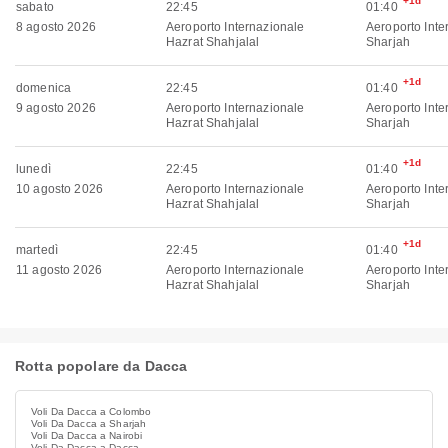
+1d
sabato
22:45
01:40
8 agosto 2026
Aeroporto Internazionale
Aeroporto Inte
Hazrat Shahjalal
Sharjah
+1d
domenica
22:45
01:40
9 agosto 2026
Aeroporto Internazionale
Aeroporto Inte
Hazrat Shahjalal
Sharjah
+1d
lunedì
22:45
01:40
10 agosto 2026
Aeroporto Internazionale
Aeroporto Inte
Hazrat Shahjalal
Sharjah
+1d
martedì
22:45
01:40
11 agosto 2026
Aeroporto Internazionale
Aeroporto Inte
Hazrat Shahjalal
Sharjah
Rotta popolare da Dacca
Voli Da Dacca a Colombo
Voli Da Dacca a Sharjah
Voli Da Dacca a Nairobi
Voli Da Dacca a Dacca