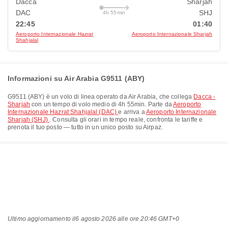
Dacca
Sharjah
DAC
SHJ
4h 55min
22:45
01:40
Aeroporto Internazionale Hazrat
Aeroporto Internazionale Sharjah
Shahjalal
Informazioni su Air Arabia G9511 (ABY)
G9511
(
ABY
) è un volo di linea operato da
Air Arabia
, che collega
Dacca -
Sharjah
con un tempo di volo medio di
4h 55min
. Parte da
Aeroporto
Internazionale Hazrat Shahjalal (DAC)
e arriva a
Aeroporto Internazionale
Sharjah (SHJ)
. Consulta gli orari in tempo reale, confronta le tariffe e
prenota il tuo posto — tutto in un unico posto su Airpaz.
Ultimo aggiornamento il
6 agosto 2026 alle ore 20:46 GMT+0