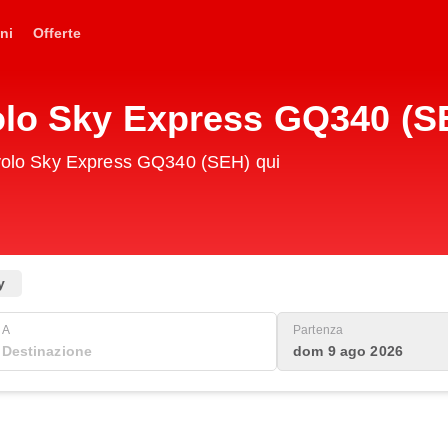
ni
Offerte
Volo Sky Express GQ340 (S
o volo Sky Express GQ340 (SEH) qui
y
A
Partenza
dom 9 ago 2026