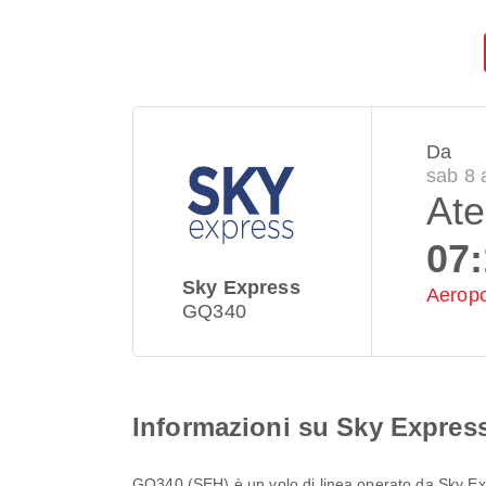
Da
sab 8 
At
07
Sky Express
Aeropo
GQ340
Informazioni su Sky Expres
GQ340
(
SEH
) è un volo di linea operato da
Sky Ex