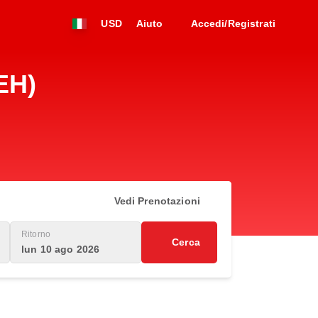
USD
Aiuto
Accedi/Registrati
EH)
Vedi Prenotazioni
Ritorno
Cerca
lun 10 ago 2026