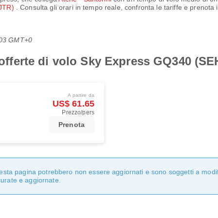
(JTR)
. Consulta gli orari in tempo reale, confronta le tariffe e prenota
8:03 GMT+0
i offerte di volo Sky Express GQ340 (SE
A partire da
US$ 61.65
Prezzo/pers
Prenota
questa pagina potrebbero non essere aggiornati e sono soggetti a modi
curate e aggiornate.