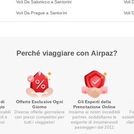
Voli Da Salonicco a Santorini
Voli 
Voli Da Prague a Santorini
Voli 
Perché viaggiare con Airpaz?
 di
Offerte Esclusive Ogni
Gli Esperti della
gio
Giorno
Prenotazione Online
rabili
Diverse offerte giornaliere
Insieme ai nostri incredibili
Fo
oli e
con prezzi competitivi per
partner, soddisfiamo le
assist
osi
tutti i viaggiatori
esigente di innumerevoli
clie
passeggeri dal 2011