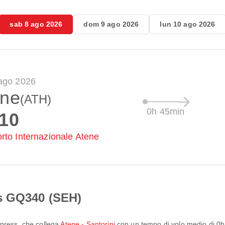
sab 8 ago 2026
dom 9 ago 2026
lun 10 ago 2026
ago 2026
ene
(ATH)
0h 45min
:10
rto Internazionale Atene
s GQ340 (SEH)
press
, che collega
Atene - Santorini
con un tempo di volo medio di
0h