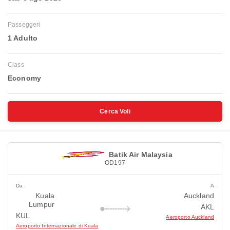
Passeggeri
1 Adulto
Class
Economy
Cerca Voli
Batik Air Malaysia
OD197
Da
A
Kuala
Auckland
Lumpur
AKL
KUL
Aeroporto Auckland
Aeroporto Internazionale di Kuala