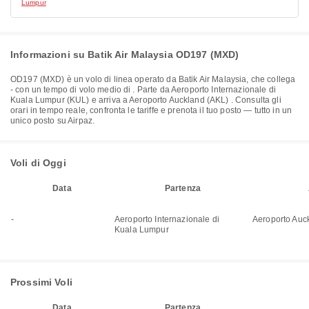
Lumpur
Informazioni su Batik Air Malaysia OD197 (MXD)
OD197
(
MXD
) è un volo di linea operato da
Batik Air Malaysia
, che collega
-
con un tempo di volo medio di
. Parte da
Aeroporto Internazionale di
Kuala Lumpur (KUL)
e arriva a
Aeroporto Auckland (AKL)
. Consulta gli
orari in tempo reale, confronta le tariffe e prenota il tuo posto — tutto in un
unico posto su Airpaz.
Voli di Oggi
Data
Partenza
-
Aeroporto Internazionale di
Aeroporto Auc
Kuala Lumpur
Prossimi Voli
Data
Partenza