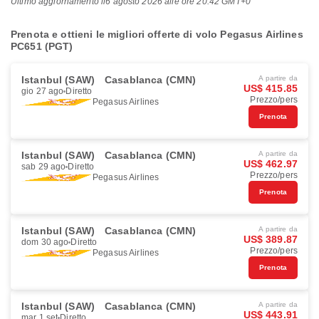
Ultimo aggiornamento il
6 agosto 2026 alle ore 20:42 GMT+0
Prenota e ottieni le migliori offerte di volo Pegasus Airlines
PC651 (PGT)
Istanbul (SAW)
Casablanca (CMN)
A partire da
US$ 415.85
gio 27 ago
Diretto
Prezzo/pers
Pegasus Airlines
Prenota
Istanbul (SAW)
Casablanca (CMN)
A partire da
US$ 462.97
sab 29 ago
Diretto
Prezzo/pers
Pegasus Airlines
Prenota
Istanbul (SAW)
Casablanca (CMN)
A partire da
US$ 389.87
dom 30 ago
Diretto
Prezzo/pers
Pegasus Airlines
Prenota
Istanbul (SAW)
Casablanca (CMN)
A partire da
US$ 443.91
mar 1 set
Diretto