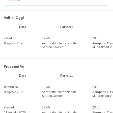
Voli di Oggi
Data
Partenza
sabato
19:45
23:00
8 agosto 2026
Aeroporto Internazionale
Aeroporto Cas
Sabiha Gokcen
Muhammad V
Prossimi Voli
Data
Partenza
domenica
19:45
23:00
9 agosto 2026
Aeroporto Internazionale
Aeroporto Cas
Sabiha Gokcen
Muhammad V
martedì
19:45
23:00
11 agosto 2026
Aeroporto Internazionale
Aeroporto Cas