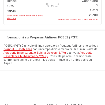
Istanbul
Casablanc
a
SAW
5h 15min
CMN
19:45
23:00
Aeroporto Internazionale Sabiha
Gokcen
Aeroporto Casablanca Muhammad V
Informazioni su Pegasus Airlines PC651 (PGT)
PC651
(
PGT
) è un volo di linea operato da
Pegasus Airlines
, che collega
Istanbul - Casablanca
con un tempo di volo medio di
5h 15min
. Parte da
Aeroporto Internazionale Sabiha Gokcen (SAW)
e arriva a
Aeroporto
Casablanca Muhammad V (CMN)
. Consulta gli orari in tempo reale,
confronta le tariffe e prenota il tuo posto — tutto in un unico posto su
Airpaz.