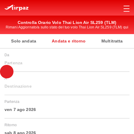
Controlla Orario Volo Thai Lion Air SL259 (TLM)
Rimani Aggiornato/a sullo stato del tuo volo Thai Lion Air SL259 (TLM) qui
Solo andata
Andata e ritorno
Multitratta
Da
Partenza
A
Destinazione
Partenza
ven 7 ago 2026
Ritorno
sab 8 ago 2026