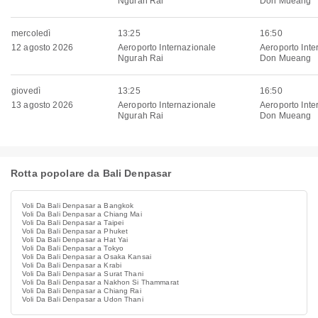
Ngurah Rai
Don Mueang
mercoledì
13:25
16:50
12 agosto 2026
Aeroporto Internazionale
Aeroporto Inte
Ngurah Rai
Don Mueang
giovedì
13:25
16:50
13 agosto 2026
Aeroporto Internazionale
Aeroporto Inte
Ngurah Rai
Don Mueang
Rotta popolare da Bali Denpasar
Voli Da Bali Denpasar a Bangkok
Voli Da Bali Denpasar a Chiang Mai
Voli Da Bali Denpasar a Taipei
Voli Da Bali Denpasar a Phuket
Voli Da Bali Denpasar a Hat Yai
Voli Da Bali Denpasar a Tokyo
Voli Da Bali Denpasar a Osaka Kansai
Voli Da Bali Denpasar a Krabi
Voli Da Bali Denpasar a Surat Thani
Voli Da Bali Denpasar a Nakhon Si Thammarat
Voli Da Bali Denpasar a Chiang Rai
Voli Da Bali Denpasar a Udon Thani