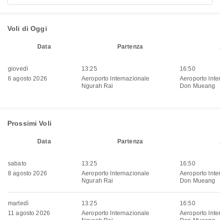
Voli di Oggi
Data
Partenza
giovedì
13:25
16:50
6 agosto 2026
Aeroporto Internazionale
Aeroporto Inte
Ngurah Rai
Don Mueang
Prossimi Voli
Data
Partenza
sabato
13:25
16:50
8 agosto 2026
Aeroporto Internazionale
Aeroporto Inte
Ngurah Rai
Don Mueang
martedì
13:25
16:50
11 agosto 2026
Aeroporto Internazionale
Aeroporto Inte