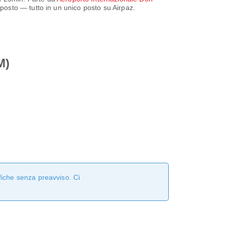
o posto — tutto in un unico posto su Airpaz.
M)
fiche senza preavviso. Ci