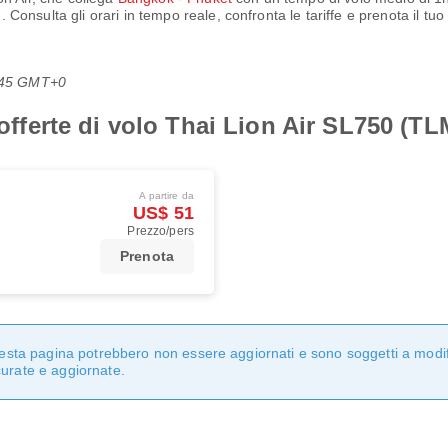
)
. Consulta gli orari in tempo reale, confronta le tariffe e prenota il tu
8:45 GMT+0
 offerte di volo Thai Lion Air SL750 (TL
A partire da
US$ 51
Prezzo/pers
Prenota
questa pagina potrebbero non essere aggiornati e sono soggetti a modi
curate e aggiornate.