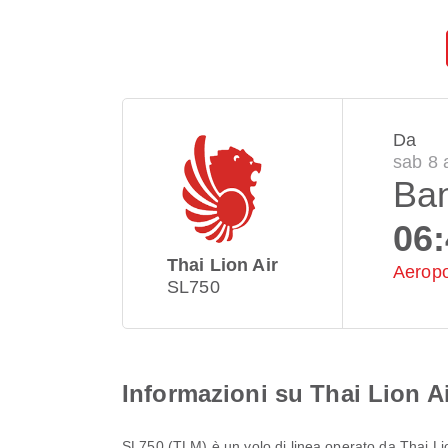
Da
sab 8 
Ba
06
Thai Lion Air
Aeropo
SL750
Informazioni su Thai Lion A
SL750
(
TLM
) è un volo di linea operato da
Thai Li