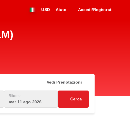
USD
Aiuto
Accedi/Registrati
LM)
Vedi Prenotazioni
Ritorno
Cerca
mar 11 ago 2026