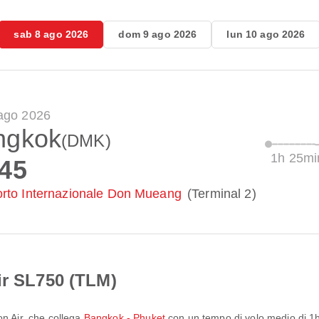
sab 8 ago 2026
dom 9 ago 2026
lun 10 ago 2026
ago 2026
ngkok
(DMK)
1h 25mi
:45
rto Internazionale Don Mueang
(Terminal 2)
ir SL750 (TLM)
on Air
, che collega
Bangkok - Phuket
con un tempo di volo medio di
1