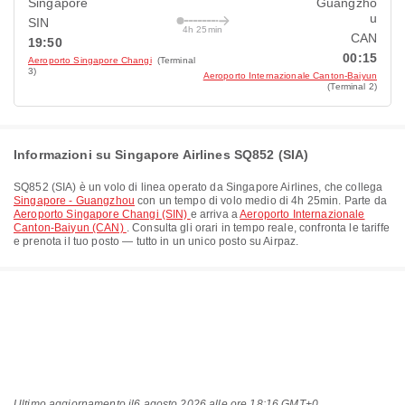
Singapore
Guangzho
u
SIN
4h 25min
CAN
19:50
00:15
Aeroporto Singapore Changi
(Terminal
3)
Aeroporto Internazionale Canton-Baiyun
(Terminal 2)
Informazioni su Singapore Airlines SQ852 (SIA)
SQ852
(
SIA
) è un volo di linea operato da
Singapore Airlines
, che collega
Singapore - Guangzhou
con un tempo di volo medio di
4h 25min
. Parte da
Aeroporto Singapore Changi (SIN)
e arriva a
Aeroporto Internazionale
Canton-Baiyun (CAN)
. Consulta gli orari in tempo reale, confronta le tariffe
e prenota il tuo posto — tutto in un unico posto su Airpaz.
Ultimo aggiornamento il
6 agosto 2026 alle ore 18:16 GMT+0