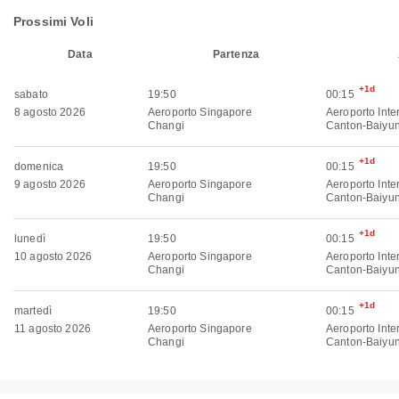
Prossimi Voli
Data
Partenza
+1d
sabato
19:50
00:15
8 agosto 2026
Aeroporto Singapore
Aeroporto Inte
Changi
Canton-Baiyu
+1d
domenica
19:50
00:15
9 agosto 2026
Aeroporto Singapore
Aeroporto Inte
Changi
Canton-Baiyu
+1d
lunedì
19:50
00:15
10 agosto 2026
Aeroporto Singapore
Aeroporto Inte
Changi
Canton-Baiyu
+1d
martedì
19:50
00:15
11 agosto 2026
Aeroporto Singapore
Aeroporto Inte
Changi
Canton-Baiyu