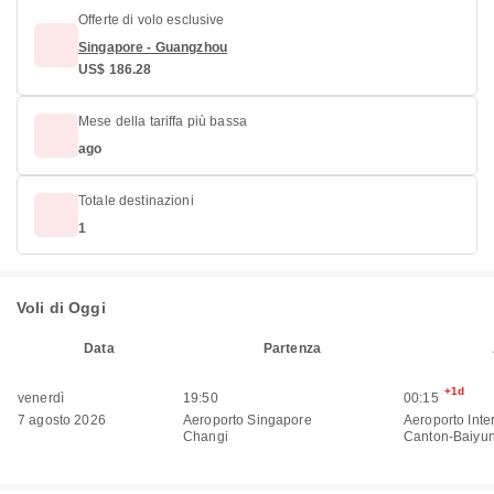
Offerte di volo esclusive
Singapore - Guangzhou
US$ 186.28
Mese della tariffa più bassa
ago
Totale destinazioni
1
Voli di Oggi
Data
Partenza
+1d
venerdì
19:50
00:15
7 agosto 2026
Aeroporto Singapore
Aeroporto Inte
Changi
Canton-Baiyu