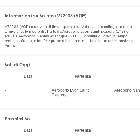
Informazioni su Volotea V72038 (VOE)
V72038
(
VOE
) è un volo di linea operato da
Volotea
, che collega
-
con un
tempo di volo medio di
. Parte da
Aeroporto Lyon Saint Exupéry (LYS)
e
arriva a
Aeroporto Nantes Atlantique (NTE)
. Consulta gli orari in tempo
reale, confronta le tariffe e prenota il tuo posto — tutto in un unico posto su
Airpaz.
Voli di Oggi
Data
Partenza
-
Aeroporto Lyon Saint
Aeroporto Nant
Exupéry
Prossimi Voli
Data
Partenza