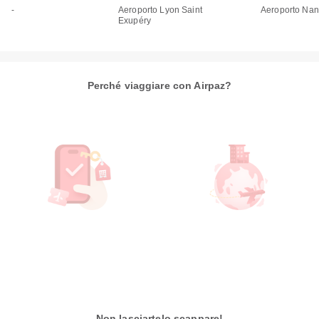
-
Aeroporto Lyon Saint
Aeroporto Nant
Exupéry
Perché viaggiare con Airpaz?
Non lasciartelo scappare!