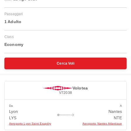
Passeggeri
1 Adulto
Class
Economy
Cerca Voli
Volotea
V72038
Da
A
Lyon
Nantes
LYS
NTE
Aeroporto Lyon Saint Exupéry
Aeroporto Nantes Atlantique