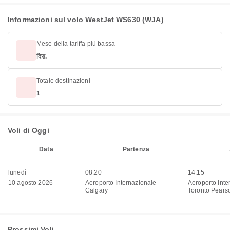
Informazioni sul volo WestJet WS630 (WJA)
Mese della tariffa più bassa
दिस.
Totale destinazioni
1
Voli di Oggi
Data
Partenza
lunedì
08:20
14:15
10 agosto 2026
Aeroporto Internazionale
Aeroporto Inte
Calgary
Toronto Pears
Prossimi Voli