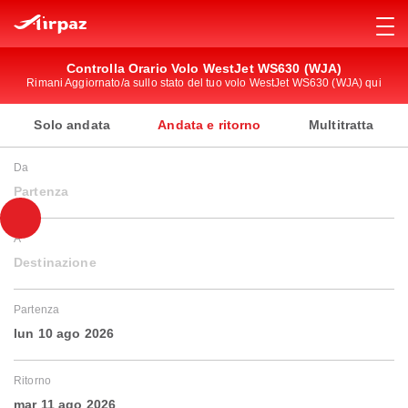
Controlla Orario Volo WestJet WS630 (WJA)
Rimani Aggiornato/a sullo stato del tuo volo WestJet WS630 (WJA) qui
Solo andata
Andata e ritorno
Multitratta
Da
Partenza
A
Destinazione
Partenza
lun 10 ago 2026
Ritorno
mar 11 ago 2026