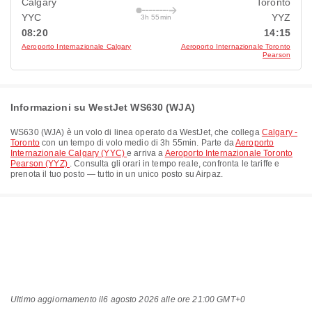
Calgary
Toronto
YYC
YYZ
3h 55min
08:20
14:15
Aeroporto Internazionale Calgary
Aeroporto Internazionale Toronto
Pearson
Informazioni su WestJet WS630 (WJA)
WS630
(
WJA
) è un volo di linea operato da
WestJet
, che collega
Calgary -
Toronto
con un tempo di volo medio di
3h 55min
. Parte da
Aeroporto
Internazionale Calgary (YYC)
e arriva a
Aeroporto Internazionale Toronto
Pearson (YYZ)
. Consulta gli orari in tempo reale, confronta le tariffe e
prenota il tuo posto — tutto in un unico posto su Airpaz.
Ultimo aggiornamento il
6 agosto 2026 alle ore 21:00 GMT+0