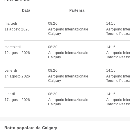
Data
Partenza
martedì
08:20
14:15
11 agosto 2026
Aeroporto Internazionale
Aeroporto Inte
Calgary
Toronto Pears
mercoledì
08:20
14:15
12 agosto 2026
Aeroporto Internazionale
Aeroporto Inte
Calgary
Toronto Pears
venerdì
08:20
14:15
14 agosto 2026
Aeroporto Internazionale
Aeroporto Inte
Calgary
Toronto Pears
lunedì
08:20
14:15
17 agosto 2026
Aeroporto Internazionale
Aeroporto Inte
Calgary
Toronto Pears
Rotta popolare da Calgary