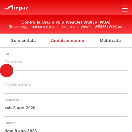
Controlla Orario Volo WestJet WS636 (WJA)
Rimani Aggiornato/a sullo stato del tuo volo WestJet WS636 (WJA) qui
Solo andata
Andata e ritorno
Multitratta
Da
Partenza
A
Destinazione
Partenza
sab 8 ago 2026
Ritorno
dom 9 ago 2026