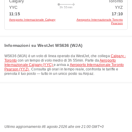
Calgary
Toronto
YYC
YYZ
3h 55min
11:15
17:10
Aeroporto Internazionale Calgary
Aeroporto Internazionale Toronto
Pearson
Informazioni su WestJet WS636 (WJA)
WS636
(
WJA
) è un volo di linea operato da
WestJet
, che collega
Calgary -
Toronto
con un tempo di volo medio di
3h 55min
. Parte da
Aeroporto
Internazionale Calgary (YYC)
e arriva a
Aeroporto Internazionale Toronto
Pearson (YYZ)
. Consulta gli orari in tempo reale, confronta le tariffe e
prenota il tuo posto — tutto in un unico posto su Airpaz.
Ultimo aggiornamento il
6 agosto 2026 alle ore 21:00 GMT+0