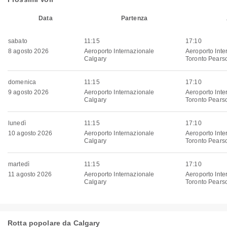
Data
Partenza
sabato
11:15
17:10
8 agosto 2026
Aeroporto Internazionale
Aeroporto Inte
Calgary
Toronto Pears
domenica
11:15
17:10
9 agosto 2026
Aeroporto Internazionale
Aeroporto Inte
Calgary
Toronto Pears
lunedì
11:15
17:10
10 agosto 2026
Aeroporto Internazionale
Aeroporto Inte
Calgary
Toronto Pears
martedì
11:15
17:10
11 agosto 2026
Aeroporto Internazionale
Aeroporto Inte
Calgary
Toronto Pears
Rotta popolare da Calgary