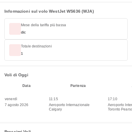
Informazioni sul volo WestJet WS636 (WJA)
Mese della tariffa più bassa
dic
Totale destinazioni
1
Voli di Oggi
Data
Partenza
venerdì
11:15
17:10
7 agosto 2026
Aeroporto Internazionale
Aeroporto Inte
Calgary
Toronto Pears
Prossimi Voli