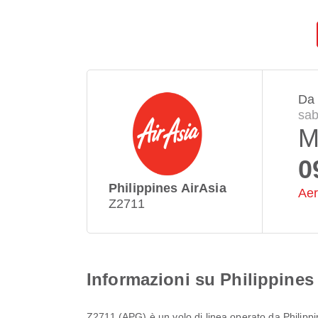
Da
sab
M
0
Philippines AirAsia
Aer
Z2711
Informazioni su Philippines
Z2711
(
APG
) è un volo di linea operato da
Philipp