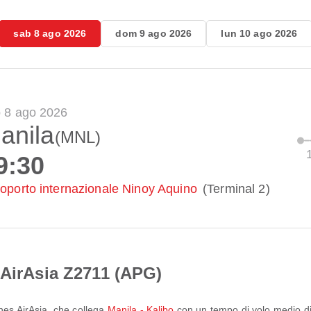
sab 8 ago 2026
dom 9 ago 2026
lun 10 ago 2026
 8 ago 2026
anila
(MNL)
9:30
oporto internazionale Ninoy Aquino
(Terminal 2)
 AirAsia Z2711 (APG)
ines AirAsia
, che collega
Manila - Kalibo
con un tempo di volo medio d