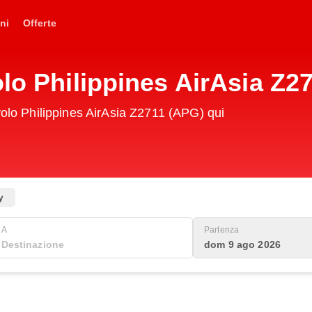
ni
Offerte
olo Philippines AirAsia Z2
volo Philippines AirAsia Z2711 (APG) qui
y
A
Partenza
dom 9 ago 2026