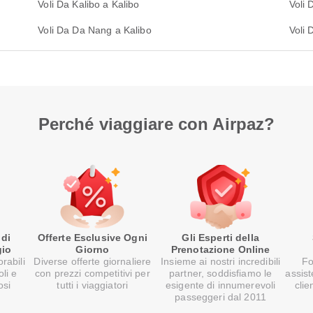
Voli Da Kalibo a Kalibo
Voli 
Voli Da Da Nang a Kalibo
Voli 
Perché viaggiare con Airpaz?
 di
Offerte Esclusive Ogni
Gli Esperti della
gio
Giorno
Prenotazione Online
rabili
Diverse offerte giornaliere
Insieme ai nostri incredibili
Fo
oli e
con prezzi competitivi per
partner, soddisfiamo le
assist
osi
tutti i viaggiatori
esigente di innumerevoli
clie
passeggeri dal 2011