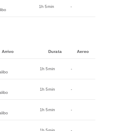
1h 5min
-
libo
Arrivo
Durata
Aereo
1h 5min
-
alibo
1h 5min
-
alibo
1h 5min
-
alibo
1h 5min
-