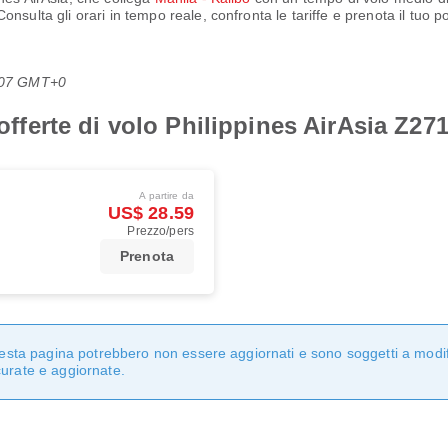
Consulta gli orari in tempo reale, confronta le tariffe e prenota il tuo 
8:07 GMT+0
 offerte di volo Philippines AirAsia Z27
A partire da
US$ 28.59
Prezzo/pers
Prenota
questa pagina potrebbero non essere aggiornati e sono soggetti a modi
curate e aggiornate.