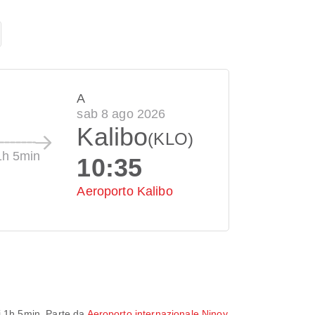
A
sab 8 ago 2026
Kalibo
(KLO)
1h 5min
10:35
Aeroporto Kalibo
i
1h 5min
. Parte da
Aeroporto internazionale Ninoy