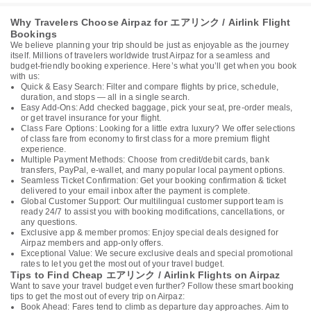
Why Travelers Choose Airpaz for エアリンク / Airlink Flight
Bookings
We believe planning your trip should be just as enjoyable as the journey
itself. Millions of travelers worldwide trust Airpaz for a seamless and
budget-friendly booking experience. Here’s what you’ll get when you book
with us:
Quick & Easy Search: Filter and compare flights by price, schedule,
duration, and stops — all in a single search.
Easy Add-Ons: Add checked baggage, pick your seat, pre-order meals,
or get travel insurance for your flight.
Class Fare Options: Looking for a little extra luxury? We offer selections
of class fare from economy to first class for a more premium flight
experience.
Multiple Payment Methods: Choose from credit/debit cards, bank
transfers, PayPal, e-wallet, and many popular local payment options.
Seamless Ticket Confirmation: Get your booking confirmation & ticket
delivered to your email inbox after the payment is complete.
Global Customer Support: Our multilingual customer support team is
ready 24/7 to assist you with booking modifications, cancellations, or
any questions.
Exclusive app & member promos: Enjoy special deals designed for
Airpaz members and app-only offers.
Exceptional Value: We secure exclusive deals and special promotional
rates to let you get the most out of your travel budget.
Tips to Find Cheap エアリンク / Airlink Flights on Airpaz
Want to save your travel budget even further? Follow these smart booking
tips to get the most out of every trip on Airpaz:
Book Ahead: Fares tend to climb as departure day approaches. Aim to