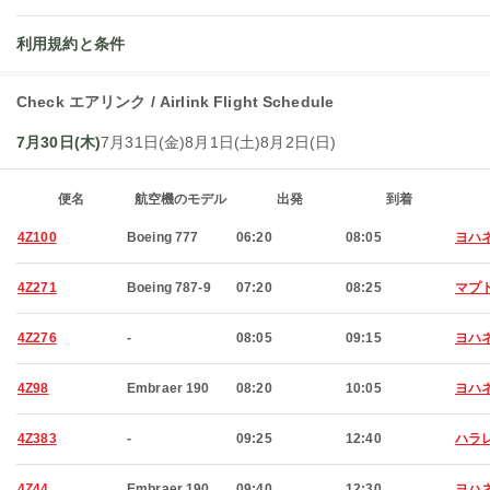
利用規約と条件
Check エアリンク / Airlink Flight Schedule
7月30日(木)
7月31日(金)
8月1日(土)
8月2日(日)
便名
航空機のモデル
出発
到着
4Z100
Boeing 777
06:20
08:05
ヨハ
4Z271
Boeing 787-9
07:20
08:25
マプ
4Z276
-
08:05
09:15
ヨハ
4Z98
Embraer 190
08:20
10:05
ヨハ
4Z383
-
09:25
12:40
ハラ
4Z44
Embraer 190
09:40
12:30
ヨハ