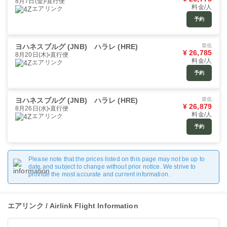
8月7日(金)
直行便
料金/人
エアリンク
予約
ヨハネスブルグ (JNB)
ハラレ (HRE)
最低
¥ 26,785
8月20日(木)
直行便
料金/人
エアリンク
予約
ヨハネスブルグ (JNB)
ハラレ (HRE)
最低
¥ 26,879
8月26日(水)
直行便
料金/人
エアリンク
予約
Please note that the prices listed on this page may not be up to
date and subject to change without prior notice. We strive to
provide the most accurate and current information.
エアリンク / Airlink Flight Information