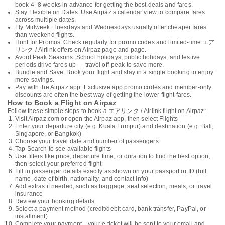
book 4–8 weeks in advance for getting the best deals and fares.
Stay Flexible on Dates: Use Airpaz’s calendar view to compare fares
across multiple dates.
Fly Midweek: Tuesdays and Wednesdays usually offer cheaper fares
than weekend flights.
Hunt for Promos: Check regularly for promo codes and limited-time エア
リンク / Airlink offers on Airpaz page and page.
Avoid Peak Seasons: School holidays, public holidays, and festive
periods drive fares up — travel off-peak to save more.
Bundle and Save: Book your flight and stay in a single booking to enjoy
more savings.
Pay with the Airpaz app: Exclusive app promo codes and member-only
discounts are often the best way of getting the lower flight fares.
How to Book a Flight on Airpaz
Follow these simple steps to book a エアリンク / Airlink flight on Airpaz:
Visit Airpaz.com or open the Airpaz app, then select Flights
Enter your departure city (e.g. Kuala Lumpur) and destination (e.g. Bali,
Singapore, or Bangkok)
Choose your travel date and number of passengers
Tap Search to see available flights
Use filters like price, departure time, or duration to find the best option,
then select your preferred flight
Fill in passenger details exactly as shown on your passport or ID (full
name, date of birth, nationality, and contact info)
Add extras if needed, such as baggage, seat selection, meals, or travel
insurance
Review your booking details
Select a payment method (credit/debit card, bank transfer, PayPal, or
installment)
Complete your payment—your e-ticket will be sent to your email and