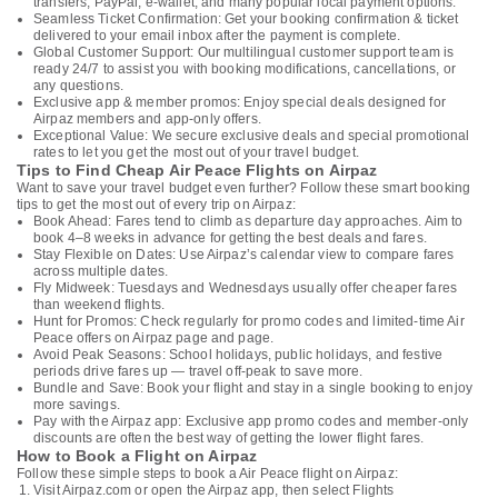
transfers, PayPal, e-wallet, and many popular local payment options.
Seamless Ticket Confirmation: Get your booking confirmation & ticket
delivered to your email inbox after the payment is complete.
Global Customer Support: Our multilingual customer support team is
ready 24/7 to assist you with booking modifications, cancellations, or
any questions.
Exclusive app & member promos: Enjoy special deals designed for
Airpaz members and app-only offers.
Exceptional Value: We secure exclusive deals and special promotional
rates to let you get the most out of your travel budget.
Tips to Find Cheap Air Peace Flights on Airpaz
Want to save your travel budget even further? Follow these smart booking
tips to get the most out of every trip on Airpaz:
Book Ahead: Fares tend to climb as departure day approaches. Aim to
book 4–8 weeks in advance for getting the best deals and fares.
Stay Flexible on Dates: Use Airpaz’s calendar view to compare fares
across multiple dates.
Fly Midweek: Tuesdays and Wednesdays usually offer cheaper fares
than weekend flights.
Hunt for Promos: Check regularly for promo codes and limited-time Air
Peace offers on Airpaz page and page.
Avoid Peak Seasons: School holidays, public holidays, and festive
periods drive fares up — travel off-peak to save more.
Bundle and Save: Book your flight and stay in a single booking to enjoy
more savings.
Pay with the Airpaz app: Exclusive app promo codes and member-only
discounts are often the best way of getting the lower flight fares.
How to Book a Flight on Airpaz
Follow these simple steps to book a Air Peace flight on Airpaz:
Visit Airpaz.com or open the Airpaz app, then select Flights