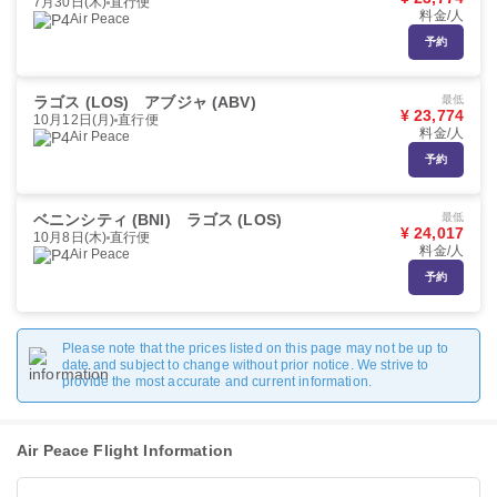
7月30日(木)
直行便
料金/人
Air Peace
予約
ラゴス (LOS)
アブジャ (ABV)
最低
¥ 23,774
10月12日(月)
直行便
料金/人
Air Peace
予約
ベニンシティ (BNI)
ラゴス (LOS)
最低
¥ 24,017
10月8日(木)
直行便
料金/人
Air Peace
予約
Please note that the prices listed on this page may not be up to
date and subject to change without prior notice. We strive to
provide the most accurate and current information.
Air Peace Flight Information