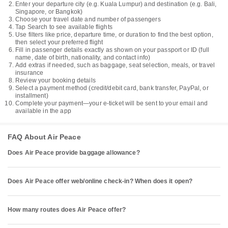
Enter your departure city (e.g. Kuala Lumpur) and destination (e.g. Bali,
Singapore, or Bangkok)
Choose your travel date and number of passengers
Tap Search to see available flights
Use filters like price, departure time, or duration to find the best option,
then select your preferred flight
Fill in passenger details exactly as shown on your passport or ID (full
name, date of birth, nationality, and contact info)
Add extras if needed, such as baggage, seat selection, meals, or travel
insurance
Review your booking details
Select a payment method (credit/debit card, bank transfer, PayPal, or
installment)
Complete your payment—your e-ticket will be sent to your email and
available in the app
FAQ About Air Peace
Does Air Peace provide baggage allowance?
Does Air Peace offer web/online check-in? When does it open?
How many routes does Air Peace offer?