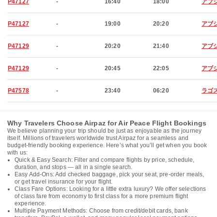
P47127
-
16:40
18:00
アブ
P47127
-
19:00
20:20
アブ
P47129
-
20:20
21:40
アブ
P47129
-
20:45
22:05
アブ
P47578
-
23:40
06:20
ラゴ
Why Travelers Choose Airpaz for Air Peace Flight Bookings
We believe planning your trip should be just as enjoyable as the journey
itself. Millions of travelers worldwide trust Airpaz for a seamless and
budget-friendly booking experience. Here’s what you’ll get when you book
with us:
Quick & Easy Search: Filter and compare flights by price, schedule,
duration, and stops — all in a single search.
Easy Add-Ons: Add checked baggage, pick your seat, pre-order meals,
or get travel insurance for your flight.
Class Fare Options: Looking for a little extra luxury? We offer selections
of class fare from economy to first class for a more premium flight
experience.
Multiple Payment Methods: Choose from credit/debit cards, bank