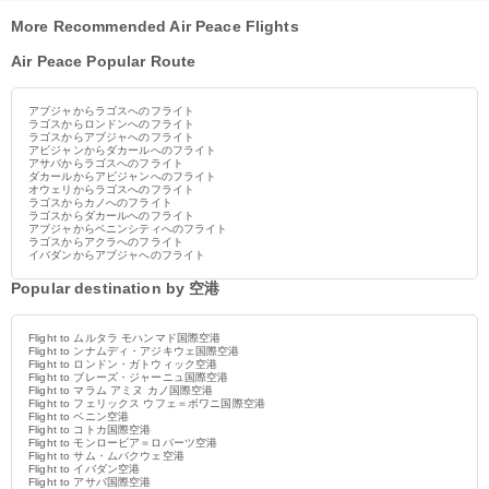
More Recommended Air Peace Flights
Air Peace Popular Route
アブジャからラゴスへのフライト
ラゴスからロンドンへのフライト
ラゴスからアブジャへのフライト
アビジャンからダカールへのフライト
アサバからラゴスへのフライト
ダカールからアビジャンへのフライト
オウェリからラゴスへのフライト
ラゴスからカノへのフライト
ラゴスからダカールへのフライト
アブジャからベニンシティへのフライト
ラゴスからアクラへのフライト
イバダンからアブジャへのフライト
Popular destination by 空港
Flight to ムルタラ モハンマド国際空港
Flight to ンナムディ・アジキウェ国際空港
Flight to ロンドン・ガトウィック空港
Flight to ブレーズ・ジャーニュ国際空港
Flight to マラム アミヌ カノ国際空港
Flight to フェリックス ウフェ＝ボワニ国際空港
Flight to ベニン空港
Flight to コトカ国際空港
Flight to モンロービア＝ロバーツ空港
Flight to サム・ムバクウェ空港
Flight to イバダン空港
Flight to アサバ国際空港