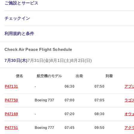
ご施設とサービス
チェックイン
利用規約と条件
Check Air Peace Flight Schedule
7月30日(木)
7月31日(金)
8月1日(土)
8月2日(日)
便名
航空機のモデル
出発
到着
P47131
-
06:30
07:50
アブ
P47750
Boeing 737
07:00
07:05
ラゴ
P47169
-
07:20
08:30
オウ
P47751
Boeing 777
07:45
09:50
アク