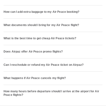
How can I add extra baggage to my Air Peace booking?
What documents should I bring for my Air Peace flight?
What is the best time to get cheap Air Peace tickets?
Does Airpaz offer Air Peace promo flights?
Can I reschedule or refund my Air Peace ticket on Airpaz?
What happens if Air Peace cancels my flight?
How many hours before departure should I arrive at the airport for Air
Peace flights?