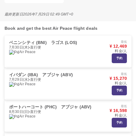
最終更新日
2026年7月29日 02:49 GMT+0
Book and get the best Air Peace flight deals
ベニンシティ (BNI)
ラゴス (LOS)
最低
¥ 12,469
7月30日(木)
直行便
料金/人
Air Peace
予約
イバダン (IBA)
アブジャ (ABV)
最低
¥ 15,270
7月29日(水)
直行便
料金/人
Air Peace
予約
ポートハーコート (PHC)
アブジャ (ABV)
最低
¥ 16,598
8月30日(日)
直行便
料金/人
Air Peace
予約