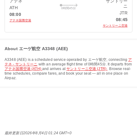
アテネ
サントリー
ニ
ATH
0時間45分
JTR
08:00
08:45
アテネ国際空港
サントリーニ空港
About エーゲ航空 A3348 (AEE)
A3348
(
AEE
) is a scheduled service operated by
エーゲ航空
, connecting
ア
テネ - サントリーニ
with an average flight time of
0時間45分
. It departs from
アテネ国際空港 (ATH)
and arrives at
サントリーニ空港 (JTR)
. Browse real-
time schedules, compare fares, and book your seat — all in one place on
Airpaz.
最終更新日
2026年8月4日 01:24 GMT+0