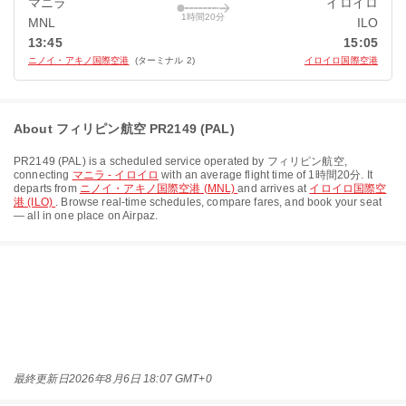
マニラ
イロイロ
1時間20分
MNL
ILO
13:45
15:05
ニノイ・アキノ国際空港
(ターミナル 2)
イロイロ国際空港
About フィリピン航空 PR2149 (PAL)
PR2149
(
PAL
) is a scheduled service operated by
フィリピン航空
,
connecting
マニラ - イロイロ
with an average flight time of
1時間20分
. It
departs from
ニノイ・アキノ国際空港 (MNL)
and arrives at
イロイロ国際空
港 (ILO)
. Browse real-time schedules, compare fares, and book your seat
— all in one place on Airpaz.
最終更新日
2026年8月6日 18:07 GMT+0