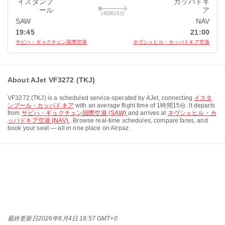
イスタンブ
カッパドキ
ール
ア
1時間15分
SAW
NAV
19:45
21:00
サビハ・ギョクチェン国際空港
ネヴシェヒル・カッパドキア空港
About AJet VF3272 (TKJ)
VF3272
(
TKJ
) is a scheduled service operated by
AJet
, connecting
イスタ
ンブール - カッパドキア
with an average flight time of
1時間15分
. It departs
from
サビハ・ギョクチェン国際空港 (SAW)
and arrives at
ネヴシェヒル・カ
ッパドキア空港 (NAV)
. Browse real-time schedules, compare fares, and
book your seat — all in one place on Airpaz.
最終更新日
2026年8月4日 18:57 GMT+0