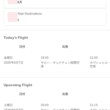
8月
Total Destinations
1
Today’s Flight
日付
出発
金曜日
19:45
21:00
2026年8月7日
サビハ・ギョクチェン国際空
ネヴシェヒル
港
空港
Upcoming Flight
日付
出発
土曜日
20:00
21:15