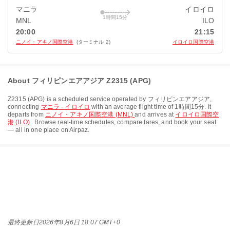
マニラ
イロイロ
1時間15分
MNL
ILO
20:00
21:15
ニノイ・アキノ国際空港
(ターミナル 2)
イロイロ国際空港
About フィリピンエアアジア Z2315 (APG)
Z2315
(
APG
) is a scheduled service operated by
フィリピンエアアジア
,
connecting
マニラ - イロイロ
with an average flight time of
1時間15分
. It
departs from
ニノイ・アキノ国際空港 (MNL)
and arrives at
イロイロ国際空
港 (ILO)
. Browse real-time schedules, compare fares, and book your seat
— all in one place on Airpaz.
最終更新日
2026年8月6日 18:07 GMT+0