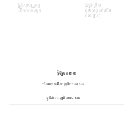
កុំឱ្យខកខាន!
ជើងហោះហើរពេញនិយមជាងគេ
ផ្លូវដែលពេញនិយមជាងគេ