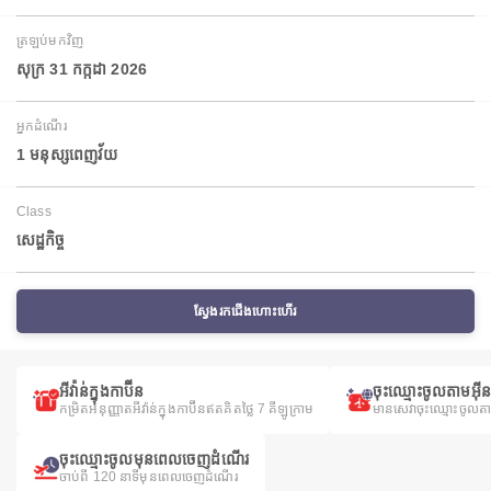
ត្រឡប់មកវិញ
សុក្រ 31 កក្កដា 2026
អ្នកដំណើរ
1 មនុស្សពេញវ័យ
Class
សេដ្ឋកិច្ច
ស្វែងរកជើងហោះហើរ
អីវ៉ាន់ក្នុងកាប៊ីន
ចុះឈ្មោះចូលតាមអ៊ី
កម្រិតអនុញ្ញាតអីវ៉ាន់ក្នុងកាប៊ីនឥតគិតថ្លៃ 7 គីឡូក្រាម
មានសេវាចុះឈ្មោះចូលត
ចុះឈ្មោះចូលមុនពេលចេញដំណើរ
ចាប់ពី 120 នាទីមុនពេលចេញដំណើរ