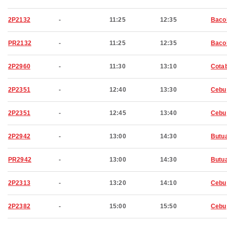
2P2132
-
11:25
12:35
Baco
PR2132
-
11:25
12:35
Baco
2P2960
-
11:30
13:10
Cota
2P2351
-
12:40
13:30
Cebu
2P2351
-
12:45
13:40
Cebu
2P2942
-
13:00
14:30
Butu
PR2942
-
13:00
14:30
Butu
2P2313
-
13:20
14:10
Cebu
2P2382
-
15:00
15:50
Cebu