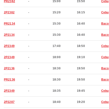
PR2382
-
15:00
15:50
Cebu
2P2382
-
15:20
16:15
Cebu
PR2134
-
15:30
16:40
Baco
2P2134
-
15:30
16:40
Baco
2P2349
-
17:40
18:50
Cebu
2P2349
-
18:00
19:10
Cebu
2P2136
-
18:30
19:50
Baco
PR2136
-
18:30
19:50
Baco
2P2349
-
18:35
19:45
Cebu
2P2287
-
18:40
19:20
Cebu