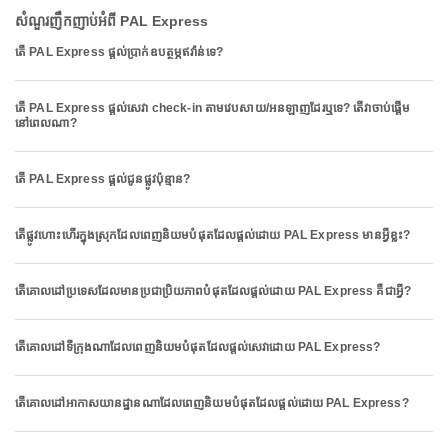
សំណួរញឹកញាប់អំពី PAL Express
តើ PAL Express ផ្តល់ប្រាក់ឧបត្ថម្ភឥវ៉ាន់ទេ?
តើ PAL Express ផ្តល់សេវា check-in តាមវេបសាយ/អនឡាញដែរឬទេ? តើវាចាប់ផ្តើម
នៅពេលណា?
តើ PAL Express ផ្តល់ជូនផ្លូវប៉ុន្មាន?
តើផ្លូវហោះហើរក្នុងស្រុកដែលពេញនិយមបំផុតដែលផ្តល់ដោយ PAL Express មានអ្វីខ្លះ?
តើគោលដៅប្រទេសដែលមានប្រជាប្រិយភាពបំផុតដែលផ្តល់ដោយ PAL Express គឺជាអ្វី?
តើគោលដៅទីក្រុងណាដែលពេញនិយមបំផុតដែលផ្តល់សេវាដោយ PAL Express?
តើគោលដៅអាកាសយានដ្ឋានណាដែលពេញនិយមបំផុតដែលផ្តល់ដោយ PAL Express?