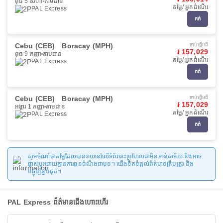
ពុធ 5 សីហា
តាមដាន
តម្លៃ/ អ្នកដំណើរ
PAL Express
កក់
Cebu (CEB)
Boracay (MPH)
ចាប់ផ្ដើមពី
៛ 157,029
ពុធ 9 កញ្ញា
តាមដាន
តម្លៃ/ អ្នកដំណើរ
PAL Express
កក់
Cebu (CEB)
Boracay (MPH)
ចាប់ផ្ដើមពី
៛ 157,029
អង្គារ 1 កញ្ញា
តាមដាន
តម្លៃ/ អ្នកដំណើរ
PAL Express
កក់
សូមចំណាំថាតម្លៃដែលបានរាយនៅលើទំព័រនេះប្រហែលជាមិនទាន់សម័យ និងអាច
ផ្លាស់ប្តូរដោយគ្មានការជូនដំណឹងជាមុន។ យើងខិតខំផ្តល់ព័ត៌មានត្រឹមត្រូវ និង
បច្ចុប្បន្នបំផុត។
PAL Express ព័ត៌មានជើងហោះហើរ