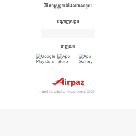
វិធីសាស្ត្រទូទាត់ដែលបានទទួល
បណ្តាញសង្គម
ទាញយក
រក្សាសិទ្ធិគ្រប់យ៉ាងដោយ Airpaz.com ឆ្នាំ 2026។