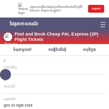
ទទួលបានច្រើនការផ្តល់ជូនពិសេសតែនៅលើកម្មវិធី
ទាញយក
Airpaz។ ទាញយកឥឡូវនេះ!
ដៃគូអាកាសចរណ៍
Find and Book Cheap PAL Express (2P)
Flight Tickets
ចំណុចមួយទៅ
ការធ្វើដំណើរជុំ
ពហុទីក្រុង
ពី
ប្រភពដើម
ទៅ
គោលដៅ
ចេញដំណើរ
ព្រហ 30 កក្កដា 2026