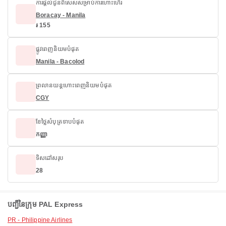
ការផ្តល់ជូនពិសេសសម្រាប់ការហោះហើរ
Boracay - Manila
៛ 155
ផ្លូវពេញនិយមបំផុត
Manila - Bacolod
ព្រលានយន្តហោះពេញនិយមបំផុត
CGY
ខែថ្លៃសំបុត្រទាបបំផុត
កញ្ញា
ទិសដៅសរុប
28
បញ្ជីនៃក្រុម PAL Express
PR - Philippine Airlines