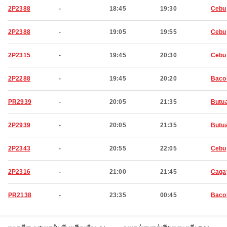
2P2388
-
18:45
19:30
Cebu
2P2388
-
19:05
19:55
Cebu
2P2315
-
19:45
20:30
Cebu
2P2288
-
19:45
20:20
Baco
PR2939
-
20:05
21:35
Butu
2P2939
-
20:05
21:35
Butu
2P2343
-
20:55
22:05
Cebu
2P2316
-
21:00
21:45
Caga
PR2138
-
23:35
00:45
Baco