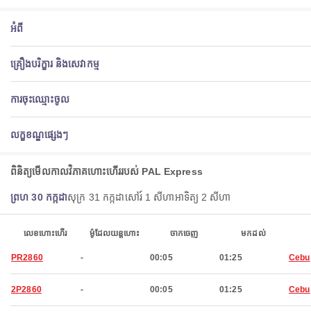
អំពី
គ្រឿងបរិក្ខារ និងសេវាកម្ម
ការចុះឈ្មោះចូល
លក្ខខណ្ឌផ្សេងៗ
ពិនិត្យ​មើល​កាលវិភាគ​ហោះហើរ​របស់ PAL Express
ព្រហ 30 កក្កដា
សុក្រ 31 កក្កដា
សៅរ៍ 1 សីហា
អាទិត្យ 2 សីហា
លេខហោះហើរ
ម៉ូដែលយន្តហោះ
ចាកចេញ
មកដល់
PR2860
-
00:05
01:25
Cebu
2P2860
-
00:05
01:25
Cebu