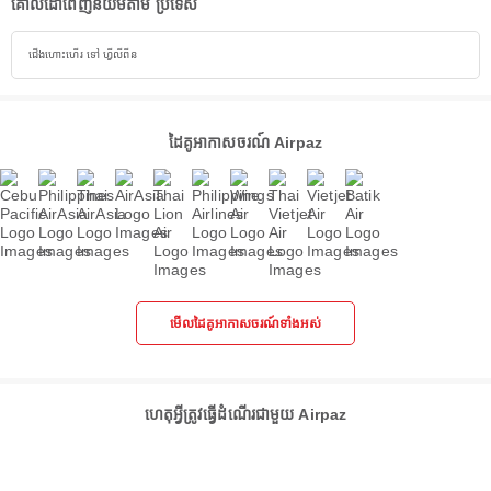
គោលដៅពេញនិយមតាម ប្រទេស
ជើងហោះហើរ ទៅ ហ្វីលីពីន
ដៃគូអាកាសចរណ៍ Airpaz
មើលដៃគូអាកាសចរណ៍ទាំងអស់
ហេតុអ្វីត្រូវធ្វើដំណើរជាមួយ Airpaz