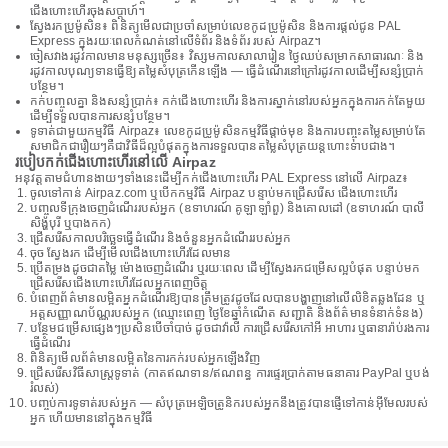
ជើងហោះហើរចុងសប្តាហ៍។
ស្វែងរកប្រូម៉ូសិន៖ ពិនិត្យមើលជាប្រចាំសម្រាប់លេខកូដប្រូម៉ូសិន និងការផ្តល់ជូន PAL
Express ក្នុងរយៈពេលកំណត់នៅលើទំព័រ និងទំព័រ របស់ Airpaz។
ចៀសវាងរដូវកាលមានមនុស្សច្រើន៖ វិស្សមកាលសាលារៀន ថ្ងៃឈប់សម្រាកសាធារណៈ និង
រដូវកាលបុណ្យទានធ្វើឱ្យតម្លៃសំបុត្រកើនឡើង — ធ្វើដំណើរនៅក្រៅរដូវកាលដើម្បីសន្សំប្រាក់
បន្ថែម។
កក់បញ្ចូលគ្នា និងសន្សំប្រាក់៖ កក់ជើងហោះហើរ និងការស្នាក់នៅរបស់អ្នកក្នុងការកក់តែមួយ
ដើម្បីទទួលបានការសន្សំបន្ថែម។
ទូទាត់ជាមួយកម្មវិធី Airpaz៖ លេខកូដប្រូម៉ូសិនកម្មវិធីផ្តាច់មុខ និងការបញ្ចុះតម្លៃសម្រាប់តែ
សមាជិកជារឿយៗគឺជាវិធីដ៏ល្អបំផុតក្នុងការទទួលបានតម្លៃសំបុត្រយន្តហោះទាបជាង។
របៀបកក់ជើងហោះហើរនៅលើ Airpaz
អនុវត្តតាមជំហានងាយៗទាំងនេះដើម្បីកក់ជើងហោះហើរ PAL Express នៅលើ Airpaz៖
ចូលទៅកាន់ Airpaz.com ឬបើកកម្មវិធី Airpaz បន្ទាប់មកជ្រើសរើស ជើងហោះហើរ
បញ្ចូលទីក្រុងចេញដំណើររបស់អ្នក (ឧទាហរណ៍ គូឡាឡាំពួ) និងគោលដៅ (ឧទាហរណ៍ បាលី
សិង្ហបុរី ឬបាងកក)
ជ្រើសរើសកាលបរិច្ឆេទធ្វើដំណើរ និងចំនួនអ្នកដំណើររបស់អ្នក
ចុច ស្វែងរក ដើម្បីមើលជើងហោះហើរដែលមាន
ប្រើតម្រងដូចជាតម្លៃ ម៉ោងចេញដំណើរ ឬរយៈពេល ដើម្បីស្វែងរកជម្រើសល្អបំផុត បន្ទាប់មក
ជ្រើសរើសជើងហោះហើរដែលអ្នកពេញចិត្ត
បំពេញព័ត៌មានលម្អិតអ្នកដំណើរឱ្យបានត្រឹមត្រូវដូចដែលបានបង្ហាញនៅលើលិខិតឆ្លងដែន ឬ
អត្តសញ្ញាណប័ណ្ណរបស់អ្នក (ឈ្មោះពេញ ថ្ងៃខែឆ្នាំកំណើត សញ្ជាតិ និងព័ត៌មានទំនាក់ទំនង)
បន្ថែមជម្រើសផ្សេងៗប្រសិនបើចាំបាច់ ដូចជាវ៉ាលី ការជ្រើសរើសកៅអី អាហារ ឬធានារ៉ាប់រងការ
ធ្វើដំណើរ
ពិនិត្យមើលព័ត៌មានលម្អិតនៃការកក់របស់អ្នកឡើងវិញ
ជ្រើសរើសវិធីសាស្រ្តទូទាត់ (កាតឥណទាន/ឥណពន្ធ ការផ្ទេរប្រាក់តាមធនាគារ PayPal ឬបង់
រំលស់)
បញ្ចប់ការទូទាត់របស់អ្នក — សំបុត្រអេឡិចត្រូនិករបស់អ្នកនឹងត្រូវបានផ្ញើទៅកាន់អ៊ីមែលរបស់
អ្នក ហើយមាននៅក្នុងកម្មវិធី