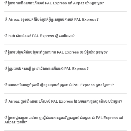
តើខ្ញុំអាចកក់ជើងហោះហើររបស់ PAL Express នៅ Airpaz យ៉ាងដូចម្តេច?
តើ Airpaz ទទួលយកវិធីបង់ប្រាក់អ្វីខ្លះសម្រាប់ការកក់ PAL Express?
តើ hub សំខាន់របស់ PAL Express ស្ថិតនៅឯណា?
តើខ្ញុំអាចបន្ថែមអីវ៉ាន់បន្ថែមទៅក្នុងការកក់ PAL Express របស់ខ្ញុំយ៉ាងដូចម្តេច?
តើខ្ញុំគួរយកឯកសារអ្វីខ្លះទៅជើងហោះហើររបស់ PAL Express?
តើពេលណាដែលល្អបំផុតដើម្បីទទួលបានសំបុត្ររបស់ PAL Express ក្នុងតម្លៃទាប?
តើ Airpaz ផ្តល់ជើងហោះហើររបស់ PAL Express ដែលមានការផ្តល់ជូនពិសេសដែរឬទេ?
តើខ្ញុំអាចផ្លាស់ប្តូរពេលវេលា ឬស្នើសុំការសងប្រាក់វិញសម្រាប់សំបុត្ររបស់ PAL Express នៅ
Airpaz បានទេ?