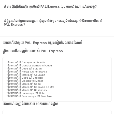
តើមានរឿងអ្វីកើតឡើង ប្រសិនបើ PAL Express លុបចោលជើងហោះហើររបស់ខ្ញុំ?
តើខ្ញុំគួរទៅដល់ព្រលានយន្តហោះប៉ុន្មានម៉ោងមុនការចេញដំណើរសម្រាប់ជើងហោះហើររបស់
PAL Express?
ហោះហើរជាមួយ PAL Express ផ្សេងទៀតដែលបានណែនាំ
ផ្លូវហោះហើរពេញនិយមរបស់ PAL Express
ជើងហោះហើរពី Cauayan ទៅ Manila
ជើងហោះហើរពី General Santos ទៅ Cebu
ជើងហោះហើរពី Cebu ទៅ Butuan
ជើងហោះហើរពី Roxas City ទៅ Manila
ជើងហោះហើរពី Manila ទៅ Cauayan
ជើងហោះហើរពី Cebu ទៅ Bacolod
ជើងហោះហើរពី Dipolog ទៅ Manila
ជើងហោះហើរពី Manila ទៅ Cebu
ជើងហោះហើរពី Manila ទៅ Cagayan de Oro
ជើងហោះហើរពី Manila ទៅ Roxas City
ជើងហោះហើរពី Busuanga ទៅ Cebu
ជើងហោះហើរពី Zamboanga ទៅ Tawi Tawi
គោលដៅពេញនិយមតាម អាកាសយានដ្ឋាន