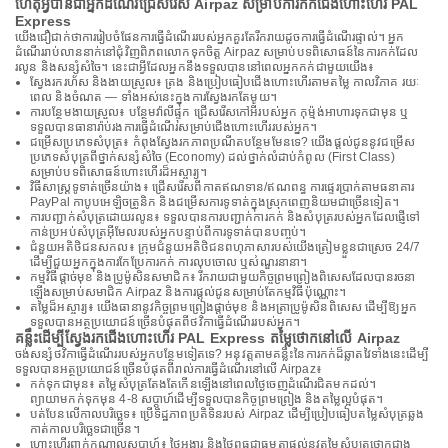
ហេតុអ្វីបានជាអ្នកដំណើរជ្រើសរើស Airpaz សម្រាប់ការកក់ជើងហោះហើរ PAL
Express
យើងជឿជាក់ថាការរៀបចំផែនការធ្វើដំណើររបស់អ្នកគួរតែរីករាយដូចការធ្វើដំណើរផ្ទាល់។ អ្នក
ដំណើររាប់លាននាក់នៅជុំវិញពិភពលោកទុកចិត្ត Airpaz សម្រាប់បទពិសោធន៍នៃការកក់ដែល
រលូន និងសន្សំសំចៃ។ នេះជាអ្វីដែលអ្នកនឹងទទួលបាននៅពេលអ្នកកក់ជាមួយយើង៖
ស្វែងរករហ័ស និងងាយស្រួល៖ ត្រង និងប្រៀបធៀបជើងហោះហើរតាមតម្លៃ កាលវិភាគ រយៈ
ពេល និងចំណត — ទាំងអស់នេះក្នុងការស្វែងរកតែមួយ។
ការបន្ថែមងាយស្រួល៖ បន្ថែមវ៉ាលីផ្ទុក ជ្រើសរើសកៅអីរបស់អ្នក កុម្ម៉ង់អាហារទុកជាមុន ឬ
ទទួលបានធានារ៉ាប់រងការធ្វើដំណើរសម្រាប់ជើងហោះហើររបស់អ្នក។
ជម្រើសប្រភេទសំបុត្រ៖ កំពុងស្វែងរកភាពប្រណីតបន្ថែមមែនទេ? យើងផ្តល់ជូននូវជម្រើស
ប្រភេទសំបុត្រពីថ្នាក់សន្សំសំចៃ (Economy) ដល់ថ្នាក់លំដាប់កំពូល (First Class)
សម្រាប់បទពិសោធន៍ហោះហើរដ៏អស្ចារ្យ។
វិធីសាស្រ្តទូទាត់ច្រើនយ៉ាង៖ ជ្រើសរើសពីកាតឥណទាន/ឥណពន្ធ ការផ្ទេរប្រាក់តាមធនាគារ
PayPal កាបូបអេឡិចត្រូនិក និងជម្រើសការទូទាត់ក្នុងស្រុកពេញនិយមជាច្រើនទៀត។
ការបញ្ជាក់សំបុត្រដោយរលូន៖ ទទួលបានការបញ្ជាក់ការកក់ និងសំបុត្ររបស់អ្នកដែលផ្ញើទៅ
កាន់ប្រអប់សំបុត្រអ៊ីមែលរបស់អ្នកបន្ទាប់ពីការទូទាត់បានបញ្ចប់។
ជំនួយអតិថិជនសកល៖ ក្រុមជំនួយអតិថិជនពហុភាសារបស់យើងត្រៀមខ្លួនជាស្រេច 24/7
ដើម្បីជួយអ្នកក្នុងការកែប្រែការកក់ ការលុបចោល ឬសំណួរនានា។
កម្មវិធីផ្តាច់មុខ និងប្រូម៉ូសិនសមាជិក៖ រីករាយជាមួយកិច្ចព្រមព្រៀងពិសេសដែលបានរចនា
ឡើងសម្រាប់សមាជិក Airpaz និងការផ្តល់ជូនសម្រាប់តែកម្មវិធីប៉ុណ្ណោះ។
តម្លៃដ៏អស្ចារ្យ៖ យើងធានានូវកិច្ចព្រមព្រៀងផ្តាច់មុខ និងអត្រាប្រូម៉ូសិនពិសេស ដើម្បីឱ្យអ្នក
ទទួលបានអត្ថប្រយោជន៍ច្រើនបំផុតពីថវិកាធ្វើដំណើររបស់អ្នក។
គន្លឹះដើម្បីស្វែងរកជើងហោះហើរ PAL Express តម្លៃថោកនៅលើ Airpaz
ចង់សន្សំថវិកាធ្វើដំណើររបស់អ្នកបន្ថែមទៀតទេ? អនុវត្តតាមគន្លឹះនៃការកក់ដ៏ឆ្លាតវៃទាំងនេះដើម្បី
ទទួលបានអត្ថប្រយោជន៍ច្រើនបំផុតពីរាល់ការធ្វើដំណើរនៅលើ Airpaz៖
កក់ទុកជាមុន៖ តម្លៃសំបុត្រតែងតែកើនឡើងនៅពេលថ្ងៃចេញដំណើរជិតមកដល់។
ព្យាយាមកក់ទុកមុន 4-8 សប្តាហ៍ដើម្បីទទួលបានកិច្ចព្រមព្រៀង និងតម្លៃល្អបំផុត។
បត់បែនលើកាលបរិច្ឆេទ៖ ប្រើទិដ្ឋភាពប្រតិទិនរបស់ Airpaz ដើម្បីប្រៀបធៀបតម្លៃសំបុត្រឆ្លង
កាត់កាលបរិច្ឆេទជាច្រើន។
ហោះហើរពាក់កណ្តាលសប្តាហ៍៖ ថ្ងៃអង្គារ និងថ្ងៃពុធជាធម្មតាផ្តល់នូវតម្លៃសំបុត្រថោកជាង