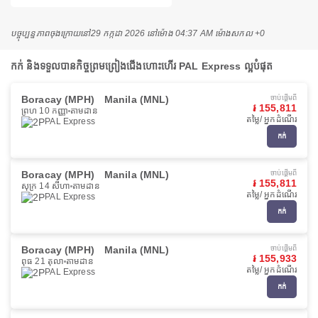
បច្ចុប្បន្នភាពចុងក្រោយនៅ
29 កក្កដា 2026 នៅ​ម៉ោង 04:37 AM ម៉ោង​សកល +0
កក់ និងទទួលបានកិច្ចព្រមព្រៀងជើងហោះហើរ PAL Express ល្អបំផុត
Boracay (MPH)
Manila (MNL)
ចាប់ផ្ដើមពី
៛ 155,811
ព្រហ 10 កញ្ញា
តាមដាន
តម្លៃ/ អ្នកដំណើរ
PAL Express
កក់
Boracay (MPH)
Manila (MNL)
ចាប់ផ្ដើមពី
៛ 155,811
សុក្រ 14 សីហា
តាមដាន
តម្លៃ/ អ្នកដំណើរ
PAL Express
កក់
Boracay (MPH)
Manila (MNL)
ចាប់ផ្ដើមពី
៛ 155,933
ពុធ 21 តុលា
តាមដាន
តម្លៃ/ អ្នកដំណើរ
PAL Express
កក់