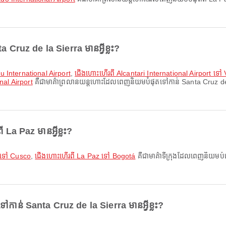
Cruz de la Sierra មានអ្វីខ្លះ?
ru International Airport
,
ជើងហោះហើរពី Alcantari International Airport ទៅ V
nal Airport
គឺជាមាគ៌ាព្រលានយន្តហោះដែលពេញនិយមបំផុតទៅកាន់ Santa Cruz de la 
ី La Paz មានអ្វីខ្លះ?
 ទៅ Cusco
,
ជើងហោះហើរពី La Paz ទៅ Bogotá
គឺជាមាគ៌ាទីក្រុងដែលពេញនិយមបំផុ
តទៅកាន់ Santa Cruz de la Sierra មានអ្វីខ្លះ?