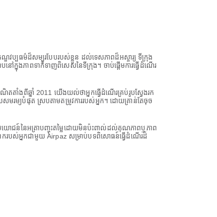
ប្បធម៌ដ៏សម្បូរបែបរបស់ខ្លួន ដល់ទេសភាពដ៏អស្ចារ្យ ទីក្រុង
តជ្រាបនៅក្នុងភាពទាក់ទាញពិសេសនៃទីក្រុង។ ចាប់ផ្តើមការធ្វើដំណើរ
តតាំងពីឆ្នាំ 2011 យើងយល់ថាអ្នកធ្វើដំណើរគ្រប់រូបស្វែងរក
សមរម្យបំផុត ស្របតាមតម្រូវការរបស់អ្នក។ ដោយគ្រាន់តែចុច
នអត្ថប្រយោជន៍នៃអត្រាបញ្ចុះតម្លៃដោយមិនប៉ះពាល់ដល់គុណភាពឬភាព
ោករបស់អ្នកជាមួយ Airpaz សម្រាប់បទពិសោធន៍ធ្វើដំណើរដ៏