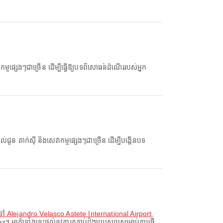
្សេងៗជាច្រើន ដើម្បីធ្វើឱ្យបទពិសោធន៍ដំណើររបស់អ្នក
តាក់ស៊ី និងសេវាកម្មផ្សេងៗជាច្រើន ដើម្បីបង្កើនបទ
ទៅ Alejandro Velasco Astete International Airport
,
គ៌ាទាំងនេះផ្តល់នូវការតភ្ជាប់ដ៏ងាយស្រួលសម្រាប់ការធ្វើ