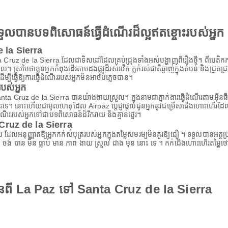
ងទទួលបានបទពិសោធន៍ធ្វើដំណើរដ៏ល្អឥតខ្ចោះរបស់អ្នក
e la Sierra
Cruz de la Sierra ដែលជាទិសដៅដែលគ្រប់ជ្រុងទាំងអស់បង្ហាញពីរឿងថ្មី។ ពីបេតិកភណ្ឌវ
ល។ ស្រមៃថាខ្លួនអ្នកកំពុងដើរតាមដងផ្លូវដ៏រស់រវើក ភ្លក់រស់ជាតិឆ្ងាញ់ក្នុងតំបន់ និងជ្រួ
បីធ្វើឱ្យការធ្វើដំណើររបស់អ្នកមិនអាចបំភ្លេចបាន។
ស់អ្នក
a Cruz de la Sierra បានយ៉ាងងាយស្រួល។ ក្នុងនាមជាភ្នាក់ងារធ្វើដំណើរតាមអ៊ីនធឺណិ
ោះទេ។ នោះហើយជាមូលហេតុដែល Airpaz ប្តេជ្ញាផ្តល់ជូនអ្នកនូវជម្រើសជើងហោះហើរដែល
ំណើររបស់អ្នកទៅជាបទពិសោធន៍ដ៏រីករាយ និងគ្មានថ្នេរ។
Cruz de la Sierra
ពិសេស ដែលអនុញ្ញាតឱ្យអ្នកកក់សំបុត្ររបស់អ្នកក្នុងតម្លៃសមរម្យមិនគួរឱ្យជឿ ។ ទទួលបា
 ចង់ បាន មិន ធ្លាប់ មាន ភាព ងាយ ស្រួល ជាង មុន នោះ ទេ ។ កក់ជើងហោះហើរតម្លៃថ
ានពី La Paz ទៅ Santa Cruz de la Sierra