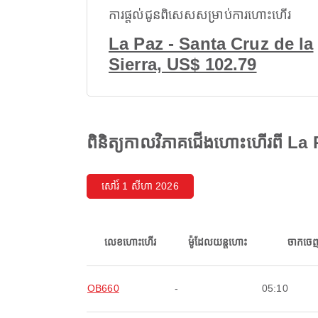
ការផ្តល់ជូនពិសេសសម្រាប់ការហោះហើរ
La Paz - Santa Cruz de la
Sierra, US$ 102.79
ពិនិត្យកាលវិភាគជើងហោះហើរពី La
សៅរ៍ 1 សីហា 2026
លេខហោះហើរ
ម៉ូដែលយន្តហោះ
ចាកចេ
OB660
-
05:10