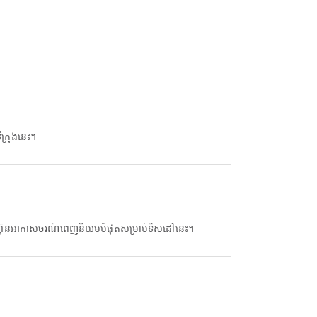
ក្រុងនេះ។
ហ៊ុនអាកាសចរណ៍ពេញនិយមបំផុតសម្រាប់ទិសដៅនេះ។