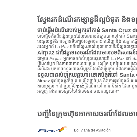
ស្វែងរកដំណើរកម្សាន្តដ៏ល្អបំផុត និ
ចាប់ផ្តើមដំណើររបស់អ្នកទៅកាន់ Santa Cruz d
ចាប់ផ្តើមដំណើរផ្សងព្រេងដែលមិនអាចបំភ្លេចបានទៅកាន់ Santa 
នេះផ្តល់នូវឱកាសគ្មានទីបញ្ចប់សម្រាប់ការរកឃើញ និងការភ្ញាក់ផ្អើ
របស់អ្នកពី La Paz ហើយស្វែងរកសំបុត្រហោះហើរដ៏ល្អឥតខ្ចោះដើម្
Airpaz ជាដៃគូទេសចរណ៍ដែលមានបទពិសោធន៍រប
ជាមួយ Airpaz អ្នកអាចកក់សំបុត្រយន្តហោះពី La Paz ទៅ Sant
អ្វីដែលប្លែក មិនថាវាជាភាពងាយស្រួល ល្បឿន ឬតម្លៃសមរម្យន
ពីរបីដង អ្នកអាចទទួលបានសំបុត្រដែលនឹងប្រែក្លាយផែនការធ្វើដ
ទទួលបានសំបុត្រយន្តហោះថោកបំផុតទៅ Santa 
Airpaz ផ្តល់ជូននូវកិច្ចព្រមព្រៀងផ្តាច់មុខ និងការផ្តល់ជូន
ងាយស្រួល ។ ជាមួយ Airpaz ដំណើរ ទៅ កាន់ ទីតាំង ដែល អ្នក
អស្ចារ្យ និងការសន្សំសំចៃដែលមិនអាចយកឈ្នះបាន។
បញ្ជីនៃក្រុមហ៊ុនអាកាសចរណ៍ដែលម
Boliviana de Aviación