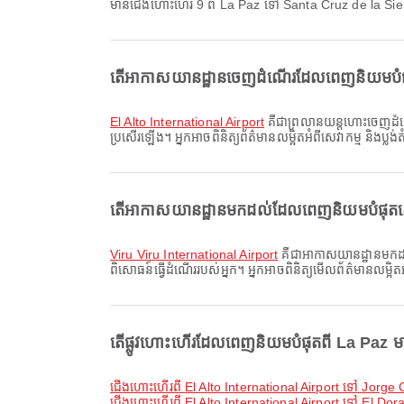
មានជើងហោះហើរ 9 ពី La Paz ទៅ Santa Cruz de la Sie
តើអាកាសយានដ្ឋានចេញដំណើរដែលពេញនិយមបំផុត
El Alto International Airport
គឺជាព្រលានយន្តហោះចេញដំណើរ
ប្រសើរឡើង។ អ្នកអាចពិនិត្យព័ត៌មានលម្អិតអំពីសេវាកម្ម និងប្
តើអាកាសយានដ្ឋានមកដល់ដែលពេញនិយមបំផុតនៅ 
Viru Viru International Airport
គឺជាអាកាសយានដ្ឋានមកដល់
ពិសោធន៍ធ្វើដំណើររបស់អ្នក។ អ្នកអាចពិនិត្យមើលព័ត៌មានលម្អិត
តើផ្លូវហោះហើរដែលពេញនិយមបំផុតពី La Paz មានអ
ជើងហោះហើរពី El Alto International Airport ទៅ Jorge
ជើងហោះហើរពី El Alto International Airport ទៅ El Dora