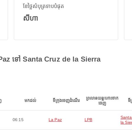
ខែថ្លៃសំបុត្រទាបបំផុត
សីហា
 Paz ទៅ Santa Cruz de la Sierra
ព្រលានយន្តហោះចាក
ញ
មកដល់
ទីក្រុងចេញដំណើរ
ទី
ចេញ
Santa
06:15
La Paz
LPB
la Sie