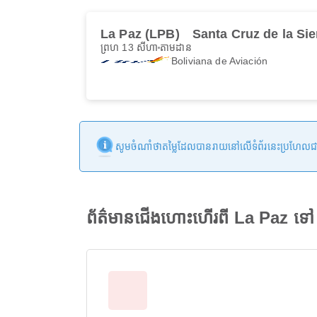
La Paz (LPB)
Santa Cruz de la Sie
ព្រហ 13 សីហា
តាមដាន
Boliviana de Aviación
សូមចំណាំថាតម្លៃដែលបានរាយនៅលើទំព័រនេះប្រហែលជាមិនទា
ព័ត៌មានជើងហោះហើរពី La Paz ទៅ