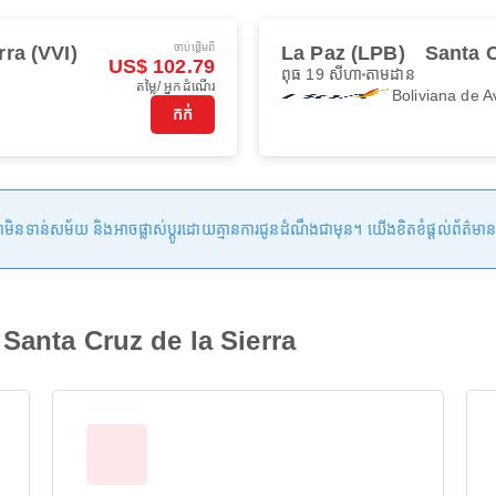
ចាប់ផ្ដើមពី
rra (VVI)
La Paz (LPB)
Santa C
US$ 102.79
ពុធ 19 សីហា
តាមដាន
តម្លៃ/ អ្នកដំណើរ
Boliviana de A
កក់
ន់សម័យ និងអាចផ្លាស់ប្តូរដោយគ្មានការជូនដំណឹងជាមុន។ យើងខិតខំផ្តល់ព័ត៌មានត្រឹមត្
 Santa Cruz de la Sierra