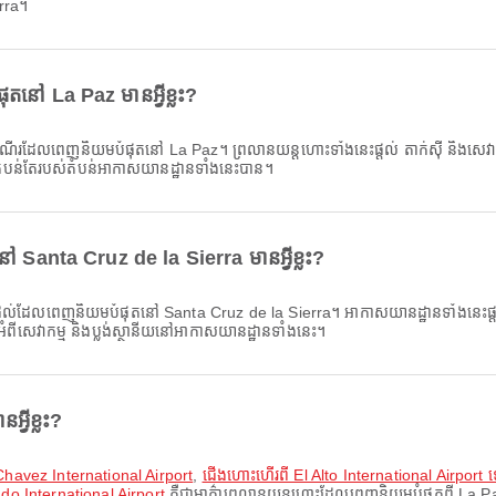
rra។
នៅ La Paz មានអ្វីខ្លះ?
ដែលពេញនិយមបំផុតនៅ La Paz។ ព្រលានយន្តហោះទាំងនេះផ្តល់ តាក់ស៊ី និងសេវាកម្មផ
លង់តំបន់តែរបស់តំបន់អាកាសយានដ្ឋានទាំងនេះបាន។
Santa Cruz de la Sierra មានអ្វីខ្លះ?
ដែលពេញនិយមបំផុតនៅ Santa Cruz de la Sierra។ អាកាសយានដ្ឋានទាំងនេះផ្តល់ជូន 
អំពីសេវាកម្ម និងប្លង់ស្ថានីយនៅអាកាសយានដ្ឋានទាំងនេះ។
្វីខ្លះ?
 Chavez International Airport
,
ជើងហោះហើរពី El Alto International Airport 
do International Airport
គឺជាមាគ៌ាព្រលានយន្តហោះដែលពេញនិយមបំផុតពី La Paz។ មា