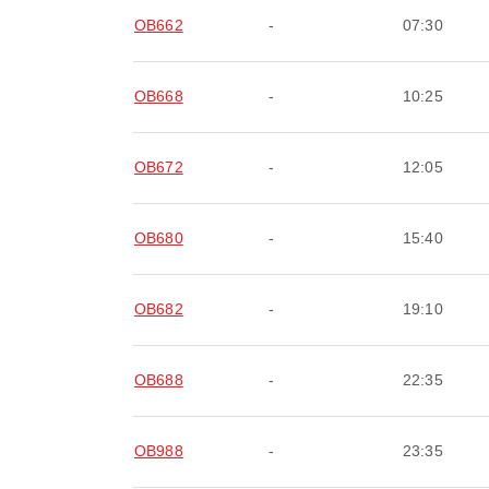
OB662
-
07:30
OB668
-
10:25
OB672
-
12:05
OB680
-
15:40
OB682
-
19:10
OB688
-
22:35
OB988
-
23:35