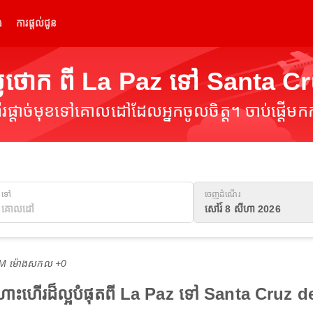
់
ការផ្តល់ជូន
លៃថោក ពី La Paz ទៅ Santa Cr
ផ្តាច់មុខទៅគោលដៅដែលអ្នកចូលចិត្ត។ ចាប់ផ្តើមកក
ទៅ
ចេញដំណើរ
សៅរ៍ 8 សីហា 2026
 PM ម៉ោង​សកល +0
ងហោះហើរដ៏ល្អបំផុតពី La Paz ទៅ Santa Cruz d