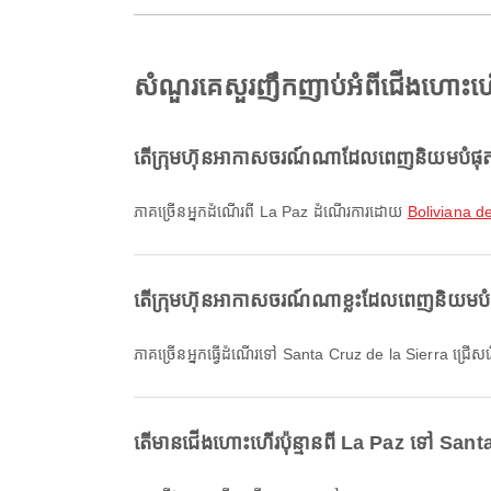
សំណួរគេសួរញឹកញាប់អំពីជើងហោះហ
តើក្រុមហ៊ុនអាកាសចរណ៍ណាដែលពេញនិយមបំផុត
ភាគច្រើនអ្នកដំណើរពី La Paz ដំណើរការដោយ
Boliviana d
តើក្រុមហ៊ុនអាកាសចរណ៍ណាខ្លះដែលពេញនិយមបំ
ភាគច្រើនអ្នកធ្វើដំណើរទៅ Santa Cruz de la Sierra ជ្រើ
តើមានជើងហោះហើរប៉ុន្មានពី La Paz ទៅ Sant