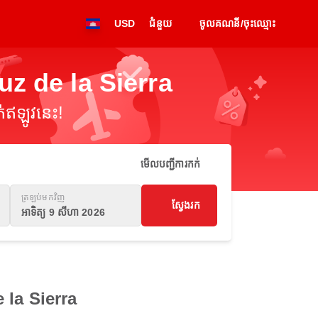
USD
ជំនួយ
ចូលគណនី/ចុះឈ្មោះ
uz de la Sierra
់ឥឡូវនេះ!
មើលបញ្ជីការកក់
ត្រឡប់មកវិញ
ស្វែងរក
អាទិត្យ 9 សីហា 2026
e la Sierra