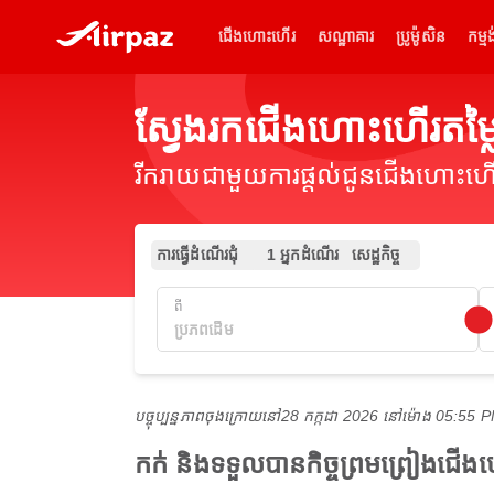
ជើងហោះហើរ
សណ្ឋាគារ
ប្រូម៉ូសិន
កម្មង
ស្វែងរកជើងហោះហើរតម្
រីករាយជាមួយការផ្តល់ជូនជើងហោះហើរ
ការធ្វើដំណើរជុំ
1 អ្នកដំណើរ
សេដ្ឋកិច្ច
ពី
បច្ចុប្បន្នភាពចុងក្រោយនៅ
28 កក្កដា 2026 នៅ​ម៉ោង 05:55
កក់ និងទទួលបានកិច្ចព្រមព្រៀងជើ