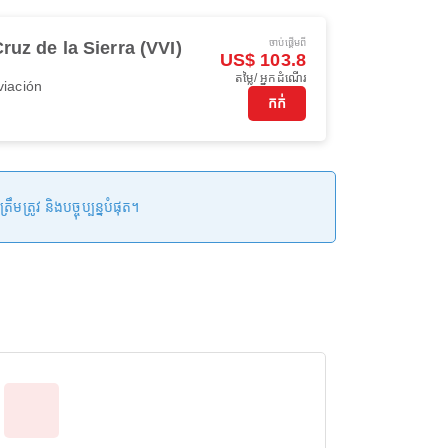
ចាប់ផ្ដើមពី
ruz de la Sierra (VVI)
US$ 103.8
តម្លៃ/ អ្នកដំណើរ
viación
កក់
រូវ និងបច្ចុប្បន្នបំផុត។