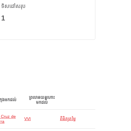
ទិសដៅសរុប
1
ព្រលានយន្តហោះ
ក្រុងមកដល់
មកដល់
 Cruz de
VVI
ពិនិត្យតម្លៃ
rra