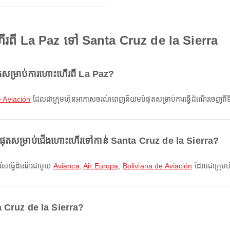
ើរពី La Paz ទៅ Santa Cruz de la Sierra
សម្រាប់ការហោះហើរពី La Paz?
e Aviación
ដែលជាក្រុមហ៊ុនអាកាសចរណ៍ពេញនិយមបំផុតសម្រាប់ការធ្វើដំណើរចេញពីទី
ផុតសម្រាប់ជើងហោះហើរទៅកាន់ Santa Cruz de la Sierra?
សរើសធ្វើដំណើរជាមួយ
Avianca
,
Air Europa
,
Boliviana de Aviación
ដែលជាក្រុម
a Cruz de la Sierra?