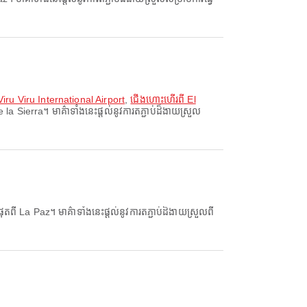
iru Viru International Airport
,
ជើងហោះហើរពី El
Sierra។ មាគ៌ាទាំងនេះផ្តល់នូវការតភ្ជាប់ដ៏ងាយស្រួល
តពី La Paz។ មាគ៌ាទាំងនេះផ្តល់នូវការតភ្ជាប់ដ៏ងាយស្រួលពី