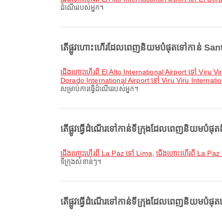
ដំណើររបស់អ្នក។
តើផ្លូវហោះហើរដែលពេញនិយមបំផុតទៅកាន់ Santa 
ជើងហោះហើរពី El Alto International Airport ទៅ Viru Vi
Dorado International Airport ទៅ Viru Viru Internatio
សម្រាប់ការធ្វើដំណើររបស់អ្នក។
តើផ្លូវធ្វើដំណើរទៅកាន់ទីក្រុងដែលពេញនិយមបំផុតព
ជើងហោះហើរពី La Paz ទៅ Lima
,
ជើងហោះហើរពី La Paz
ទីក្រុងសំខាន់ៗ។
តើផ្លូវធ្វើដំណើរទៅកាន់ទីក្រុងដែលពេញនិយមបំផុ