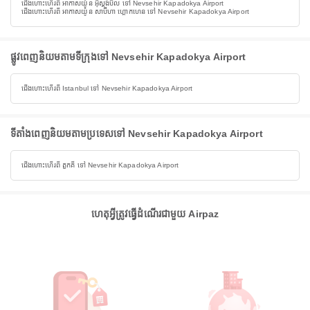
ជើងហោះហើរពី អាកាសយ៉ូន អ៊ីស្តង់ប៊ឺល ទៅ Nevsehir Kapadokya Airport
ជើងហោះហើរពី អាកាសយ៉ូន សាប៊ីហា ហ្គោកហេន ទៅ Nevsehir Kapadokya Airport
ផ្លូវពេញនិយមតាមទីក្រុងទៅ Nevsehir Kapadokya Airport
ជើងហោះហើរពី Istanbul ទៅ Nevsehir Kapadokya Airport
ទីតាំងពេញនិយមតាមប្រទេសទៅ Nevsehir Kapadokya Airport
ជើងហោះហើរពី តួកគី ទៅ Nevsehir Kapadokya Airport
ហេតុអ្វីត្រូវធ្វើដំណើរជាមួយ Airpaz