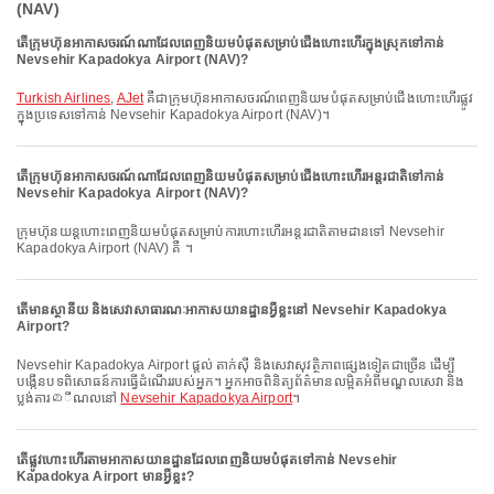
(NAV)
តើក្រុមហ៊ុនអាកាសចរណ៍ណាដែលពេញនិយមបំផុតសម្រាប់ជើងហោះហើរក្នុងស្រុកទៅកាន់
Nevsehir Kapadokya Airport (NAV)?
Turkish Airlines
,
AJet
គឺជាក្រុមហ៊ុនអាកាសចរណ៍ពេញនិយមបំផុតសម្រាប់ជើងហោះហើរផ្លូវ
ក្នុងប្រទេសទៅកាន់ Nevsehir Kapadokya Airport (NAV)។
តើក្រុមហ៊ុនអាកាសចរណ៍ណាដែលពេញនិយមបំផុតសម្រាប់ជើងហោះហើរអន្តរជាតិទៅកាន់
Nevsehir Kapadokya Airport (NAV)?
ក្រុមហ៊ុនយន្តហោះពេញនិយមបំផុតសម្រាប់ការហោះហើរអន្តរជាតិតាមដានទៅ Nevsehir
Kapadokya Airport (NAV) គឺ ។
តើមានស្ថានីយ និងសេវាសាធារណៈអាកាសយានដ្ឋានអ្វីខ្លះនៅ Nevsehir Kapadokya
Airport?
Nevsehir Kapadokya Airport ផ្តល់ តាក់ស៊ី និងសេវាសុវត្ថិភាពផ្សេងទៀតជាច្រើន ដើម្បី
បង្កើនបទពិសោធន៍ការធ្វើដំណើររបស់អ្នក។ អ្នកអាចពិនិត្យព័ត៌មានលម្អិតអំពីមណ្ឌលសេវា និង
ប្លង់តារ‍മីណលនៅ
Nevsehir Kapadokya Airport
។
តើផ្លូវហោះហើរតាមអាកាសយានដ្ឋានដែលពេញនិយមបំផុតទៅកាន់ Nevsehir
Kapadokya Airport មានអ្វីខ្លះ?