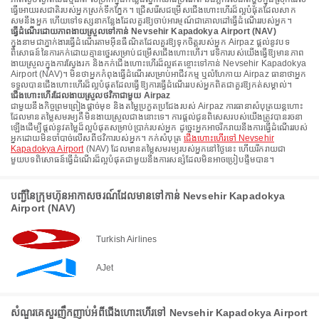
ធ្វើអោយរសជាតិរបស់អ្នកស្រក់ទឹកភ្នែក។ ជ្រើសរើសជម្រើសជើងហោះហើរដ៏ល្អបំផុតដែលសាក
សមនឹងអ្នក ហើយទៅទស្សនាកន្លែងដែលគួរឱ្យចាប់អារម្មណ៍ជាគោលដៅធ្វើដំណើររបស់អ្នក។
ធ្វើដំណើរដោយភាពងាយស្រួលទៅកាន់ Nevsehir Kapadokya Airport (NAV)
ក្នុងនាមជាភ្នាក់ងារធ្វើដំណើរតាមអ៊ីនធឺណិតដែលគួរឱ្យទុកចិត្តរបស់អ្នក Airpaz ផ្តល់នូវបទ
ពិសោធន៍នៃការកក់ដោយគ្មានថ្នេរសម្រាប់ជម្រើសជើងហោះហើរ។ វេទិការបស់យើងធ្វើឱ្យមានភាព
ងាយស្រួលក្នុងការស្វែងរក និងកក់ជើងហោះហើរដ៏ល្អឥតខ្ចោះទៅកាន់ Nevsehir Kapadokya
Airport (NAV)។ មិនថាអ្នកកំពុងធ្វើដំណើរសម្រាប់អាជីវកម្ម ឬលំហែកាយ Airpaz ធានាថាអ្នក
ទទួលបានជើងហោះហើរដ៏ល្អបំផុតដែលធ្វើឱ្យការធ្វើដំណើររបស់អ្នកពិតជាគួរឱ្យកត់សម្គាល់។
ជើងហោះហើរដែលងាយស្រួលថវិកាជាមួយ Airpaz
ជាមួយនឹងកិច្ចព្រមព្រៀងផ្តាច់មុខ និងតម្លៃប្រកួតប្រជែងរបស់ Airpaz ការធានាសំបុត្រយន្តហោះ
ដែលមានតម្លៃសមរម្យគឺមិនងាយស្រួលជាងនោះទេ។ ការផ្តល់ជូនពិសេសរបស់យើងត្រូវបានរចនា
ឡើងដើម្បីផ្តល់នូវតម្លៃដ៏ល្អបំផុតសម្រាប់ប្រាក់របស់អ្នក ដូច្នេះអ្នកអាចរីករាយនឹងការធ្វើដំណើររបស់
អ្នកដោយមិនចាំបាច់លើសពីថវិការបស់អ្នក។ កក់សំបុត្រ
ជើងហោះហើរទៅ Nevsehir
Kapadokya Airport
(NAV) ដែលមានតម្លៃសមរម្យរបស់អ្នកនៅថ្ងៃនេះ ហើយរីករាយជា
មួយបទពិសោធន៍ធ្វើដំណើរដ៏ល្អបំផុតជាមួយនឹងការសន្សំដែលមិនអាចប្រៀបផ្ទឹមបាន។
បញ្ជីនៃក្រុមហ៊ុនអាកាសចរណ៍ដែលមានទៅកាន់ Nevsehir Kapadokya
Airport (NAV)
Turkish Airlines
AJet
សំណួរគេសួរញឹកញាប់អំពីជើងហោះហើរទៅ Nevsehir Kapadokya Airport