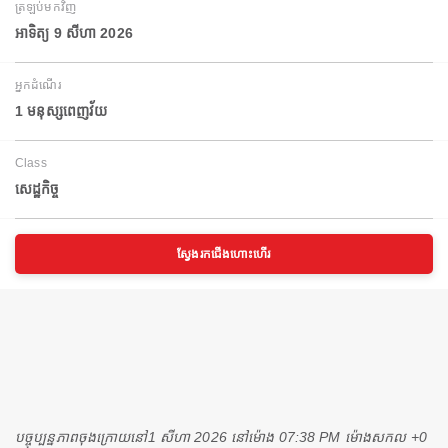
ត្រឡប់មកវិញ
អាទិត្យ 9 សីហា 2026
អ្នកដំណើរ
1 មនុស្សពេញវ័យ
Class
សេដ្ឋកិច្ច
ស្វែងរកជើងហោះហើរ
បច្ចុប្បន្នភាពចុងក្រោយនៅ
1 សីហា 2026 នៅ​ម៉ោង 07:38 PM ម៉ោង​សកល +0