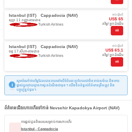
Istanbul (IST)
Cappadocia (NAV)
ចាប់ផ្ដើមពី
US$ 65
សុក្រ 11 កញ្ញា
តាមដាន
តម្លៃ/ អ្នកដំណើរ
Turkish Airlines
កក់
Istanbul (IST)
Cappadocia (NAV)
ចាប់ផ្ដើមពី
US$ 65.1
ចន្ទ 17 សីហា
តាមដាន
តម្លៃ/ អ្នកដំណើរ
Turkish Airlines
កក់
សូមចំណាំថាតម្លៃដែលបានរាយនៅលើទំព័រនេះប្រហែលជាមិនទាន់សម័យ និងអាច
ផ្លាស់ប្តូរដោយគ្មានការជូនដំណឹងជាមុន។ យើងខិតខំផ្តល់ព័ត៌មានត្រឹមត្រូវ និង
បច្ចុប្បន្នបំផុត។
ព័ត៌មានជើងហោះហើរទៅកាន់ Nevsehir Kapadokya Airport (NAV)
ការផ្តល់ជូនពិសេសសម្រាប់ការហោះហើរ
Istanbul - Cappadocia