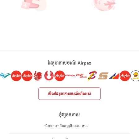
ដៃគូអាកាសចរណ៍ Airpaz
មើលដៃគូអាកាសចរណ៍ទាំងអស់
កុំឱ្យខកខាន!
ជើងហោះហើរពេញនិយមជាងគេ