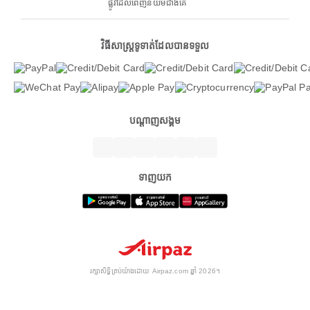
ផ្លូវដែលពេញនិយមជាងគេ
វិធីសាស្ត្រទូទាត់ដែលបានទទួល
បណ្តាញសង្គម
ទាញយក
រក្សាសិទ្ធិគ្រប់យ៉ាងដោយ Airpaz.com ឆ្នាំ 2026។