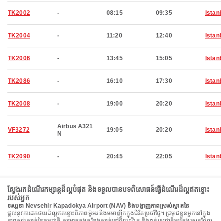
TK2002
-
08:15
09:35
Istan
TK2004
-
11:20
12:40
Istan
TK2006
-
13:45
15:05
Istan
TK2086
-
16:10
17:30
Istan
TK2008
-
19:00
20:20
Istan
Airbus A321
VF3272
19:05
20:20
Istan
N
TK2090
-
20:45
22:05
Istan
ស្វែងរកដំណើរកម្សាន្តដ៏ល្អបំផុត និងទទួលបានបទពិសោធន៍ធ្វើដំណើរដ៏ល្អឥតខ្ចោះ
របស់អ្នក
ទស្សនា Nevsehir Kapadokya Airport (NAV) និងបង្ហាញភាពស្រស់ស្អាតនៃ
ផ្តល់នូវការដកថយដ៏ល្អឥតខ្ចោះពីភាពអ៊ូអរ និងមមាញឹកក្នុងជីវិតប្រចាំថ្ងៃ។ ជ្រមុជខ្លួនអ្នកនៅក្នុង
ភាពស្ងប់ស្ងាត់នៃធម្មជាតិ សម្រាកក្នុងកន្លែងស្នាក់នៅដ៏ប្រណិត និងភ្លក់រសជាតិម្ហូបក្នុងស្រុកដែល