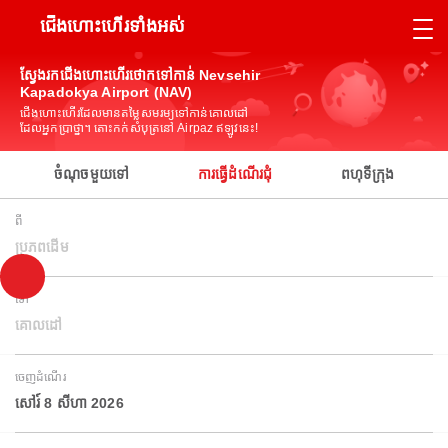
ជើងហោះហើរទាំងអស់
ស្វែងរកជើងហោះហើរថោកទៅកាន់ Nevsehir
Kapadokya Airport (NAV)
ជើងហោះហើរដែលមានតម្លៃសមរម្យទៅកាន់គោលដៅ
ដែលអ្នកប្រាថ្នា។ តោះកក់សំបុត្រនៅ Airpaz ឥឡូវនេះ!
ចំណុចមួយទៅ
ការធ្វើដំណើរជុំ
ពហុទីក្រុង
ពី
ប្រភពដើម
ទៅ
គោលដៅ
ចេញដំណើរ
សៅរ៍ 8 សីហា 2026