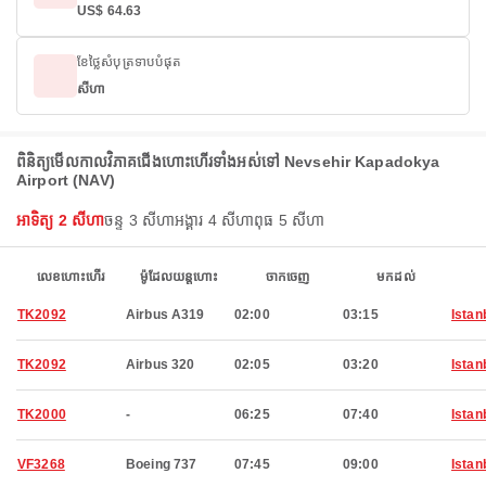
US$ 64.63
ខែថ្លៃសំបុត្រទាបបំផុត
សីហា
ពិនិត្យមើលកាលវិភាគជើងហោះហើរទាំងអស់ទៅ Nevsehir Kapadokya
Airport (NAV)
អាទិត្យ 2 សីហា
ចន្ទ 3 សីហា
អង្គារ 4 សីហា
ពុធ 5 សីហា
លេខហោះហើរ
ម៉ូដែលយន្តហោះ
ចាកចេញ
មកដល់
TK2092
Airbus A319
02:00
03:15
Istan
TK2092
Airbus 320
02:05
03:20
Istan
TK2000
-
06:25
07:40
Istan
VF3268
Boeing 737
07:45
09:00
Istan