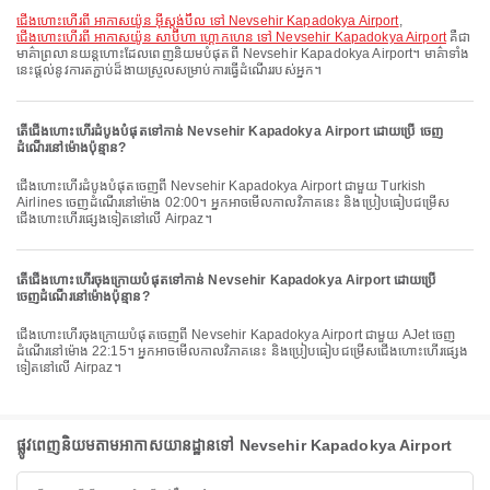
ជើងហោះហើរពី អាកាសយ៉ូន អ៊ីស្តង់ប៊ឺល ទៅ Nevsehir Kapadokya Airport
,
ជើងហោះហើរពី អាកាសយ៉ូន សាប៊ីហា ហ្គោកហេន ទៅ Nevsehir Kapadokya Airport
គឺជា
មាគ៌ាព្រលានយន្តហោះដែលពេញនិយមបំផុតពី Nevsehir Kapadokya Airport។ មាគ៌ាទាំង
នេះផ្តល់នូវការតភ្ជាប់ដ៏ងាយស្រួលសម្រាប់ការធ្វើដំណើររបស់អ្នក។
តើជើងហោះហើរដំបូងបំផុតទៅកាន់ Nevsehir Kapadokya Airport ដោយប្រើ ចេញ
ដំណើរនៅម៉ោងប៉ុន្មាន?
ជើងហោះហើរដំបូងបំផុតចេញពី Nevsehir Kapadokya Airport ជាមួយ Turkish
Airlines ចេញដំណើរនៅម៉ោង 02:00។ អ្នកអាចមើលកាលវិភាគនេះ និងប្រៀបធៀបជម្រើស
ជើងហោះហើរផ្សេងទៀតនៅលើ Airpaz។
តើជើងហោះហើរចុងក្រោយបំផុតទៅកាន់ Nevsehir Kapadokya Airport ដោយប្រើ
ចេញដំណើរនៅម៉ោងប៉ុន្មាន?
ជើងហោះហើរចុងក្រោយបំផុតចេញពី Nevsehir Kapadokya Airport ជាមួយ AJet ចេញ
ដំណើរនៅម៉ោង 22:15។ អ្នកអាចមើលកាលវិភាគនេះ និងប្រៀបធៀបជម្រើសជើងហោះហើរផ្សេង
ទៀតនៅលើ Airpaz។
ផ្លូវពេញនិយមតាមអាកាសយានដ្ឋានទៅ Nevsehir Kapadokya Airport