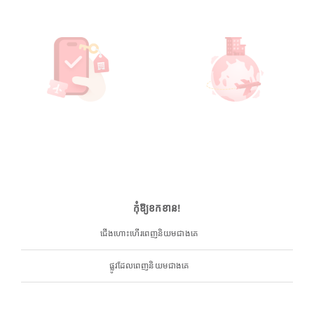
កុំឱ្យខកខាន!
ជើងហោះហើរពេញនិយមជាងគេ
ផ្លូវដែលពេញនិយមជាងគេ