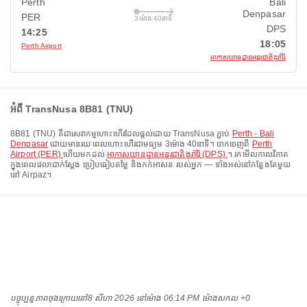
Perth
Bali
Denpasar
PER
3ម៉ោង 40នាទី
DPS
14:25
18:05
Perth Airport
អាកាសយានដ្ឋានអន្តរជាតិងូរ៉ារ៉ៃ
អំពី TransNusa 8B81 (TNU)
8B81
(
TNU
) គឺជាសេវាកម្មហោះហើរដែលផ្តល់ដោយ
TransNusa
ភ្ជាប់
Perth - Bali
Denpasar
ដោយមានរយៈពេលហោះហើរជាមធ្យម
3ម៉ោង 40នាទី
។ ចាកចេញពី
Perth
Airport (PER)
ហើយមកដល់
អាកាសយានដ្ឋានអន្តរជាតិងូរ៉ារ៉ៃ (DPS)
។ រកមើលកាលវិភាគ
ក្នុងពេលវេលាជាក់ស្តែង ប្រៀបធៀបតម្លៃ និងកក់អាសនៈរបស់អ្នក — ទាំងអស់នៅកន្លែងតែមួយ
នៅ Airpaz។
បច្ចុប្បន្នភាពចុងក្រោយនៅ
8 សីហា 2026 នៅ​ម៉ោង 06:14 PM ម៉ោង​សកល +0