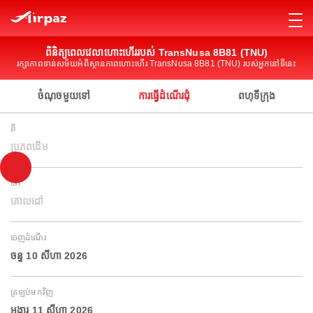
ពិនិត្យពេលវេលាហោះហើររបស់ TransNusa 8B81 (TNU)
រក្សាភាពទាន់សម័យអំពីស្ថានភាពហោះហើរ TransNusa 8B81 (TNU) របស់អ្នកនៅទីនេះ
ចំណុចមួយទៅ
ការធ្វើដំណើរជុំ
ពហុទីក្រុង
ពី
ប្រភពដើម
ទៅ
គោលដៅ
ចេញដំណើរ
ចន្ទ 10 សីហា 2026
ត្រឡប់មកវិញ
អង្គារ 11 សីហា 2026