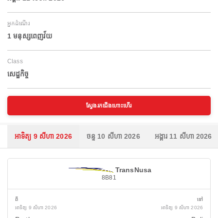
អ្នកដំណើរ
1 មនុស្សពេញវ័យ
Class
សេដ្ឋកិច្ច
ស្វែងរកជើងហោះហើរ
អាទិត្យ 9 សីហា 2026
ចន្ទ 10 សីហា 2026
អង្គារ 11 សីហា 2026
TransNusa
8B81
ពី
ទៅ
អាទិត្យ 9 សីហា 2026
អាទិត្យ 9 សីហា 2026