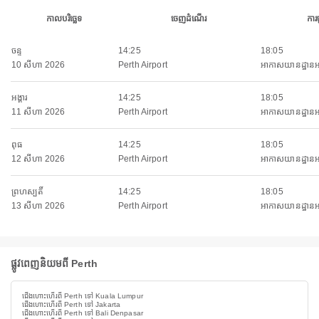
កាលបរិច្ឆេទ
ចេញដំណើរ
ការ
ចន្ទ
14:25
18:05
10 សីហា 2026
Perth Airport
អាកាសយានដ្ឋានអន្តរ
អង្គារ
14:25
18:05
11 សីហា 2026
Perth Airport
អាកាសយានដ្ឋានអន្តរ
ពុធ
14:25
18:05
12 សីហា 2026
Perth Airport
អាកាសយានដ្ឋានអន្តរ
ព្រហស្បតិ៍
14:25
18:05
13 សីហា 2026
Perth Airport
អាកាសយានដ្ឋានអន្តរ
ផ្លូវពេញនិយមពី Perth
ជើងហោះហើរពី Perth ទៅ Kuala Lumpur
ជើងហោះហើរពី Perth ទៅ Jakarta
ជើងហោះហើរពី Perth ទៅ Bali Denpasar