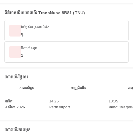
ព័ត៌មានជើងហោះហើរ TransNusa 8B81 (TNU)
ខែថ្លៃសំបុត្រទាបបំផុត
ធ្នូ
ទិសដៅសរុប
1
ហោះហើរថ្ងៃនេះ
កាលបរិច្ឆេទ
ចេញដំណើរ
ការ
អាទិត្យ
14:25
18:05
9 សីហា 2026
Perth Airport
អាកាសយានដ្ឋានអន្តរ
ហោះហើរខាងមុខ