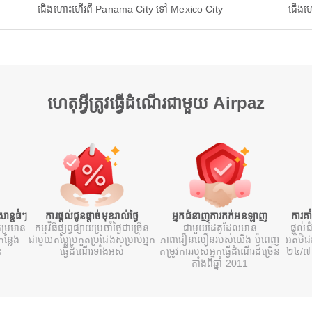
ជើងហោះហើរពី Panama City ទៅ Mexico City
ជើងហ
ហេតុអ្វីត្រូវធ្វើដំណើរជាមួយ Airpaz
ន្តធំៗ
ការផ្តល់ជូនផ្តាច់មុខរាល់ថ្ងៃ
អ្នកជំនាញការកក់អនឡាញ
ការគា
ម្រមាន
កម្មវិធីផ្សព្វផ្សាយប្រចាំថ្ងៃជាច្រើន
ជាមួយដៃគូដែលមាន
ផ្តល់ជ
ន្លែង
ជាមួយតម្លៃប្រកួតប្រជែងសម្រាប់អ្នក
ភាពជឿនលឿនរបស់យើង បំពេញ
អតិថិ
ះ
ធ្វើដំណើរទាំងអស់
តម្រូវការរបស់អ្នកធ្វើដំណើរដ៏ច្រើន
២៤/៧ 
តាំងពីឆ្នាំ 2011