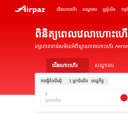
ជើងហោះហើរ
សណ្ឋាគារ
ប្រូម៉ូសិន
កម្មង
ពិនិត្យពេលវេលាហោះ
រក្សាភាពទាន់សម័យអំពីស្ថានភាពហោះហើរ Aer
ជើងហោះហើរ
សណ្ឋាគារ
ការធ្វើដំណើរជុំ
1 អ្នកដំណើរ
សេដ្ឋកិច្ច
ពី