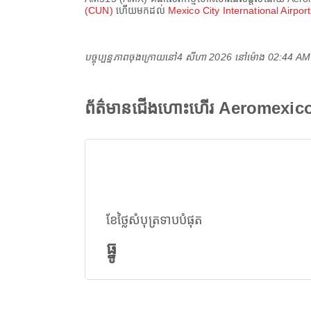
(CUN)
ហើយមកដល់
Mexico City International Airpo
បច្ចុប្បន្នភាពចុងក្រោយនៅ
4 សីហា 2026 នៅ​ម៉ោង 02:44 A
ព័ត៌មានជើងហោះហើរ Aeromexi
ខែថ្លៃសំបុត្រទាបបំផុត
ធ្នូ