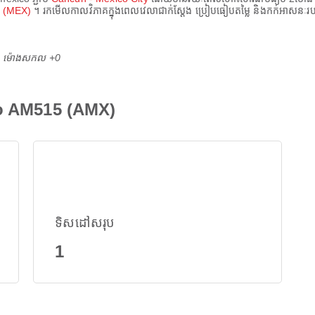
rt (MEX)
។ រកមើលកាលវិភាគក្នុងពេលវេលាជាក់ស្តែង ប្រៀបធៀបតម្លៃ និងកក់អាសនៈ
M ម៉ោង​សកល +0
co AM515 (AMX)
ទិសដៅសរុប
1