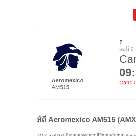
ពី
សៅរ៍ 8
Ca
09
Aeromexico
Cancun
AM515
អំពី Aeromexico AM515 (AMX
AM515
(
AMX
) គឺជាសេវាកម្មហោះហើរដែលផ្តល់ដោយ
Aero