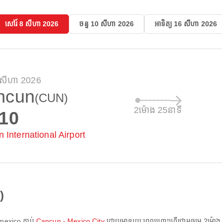
សៅរ៍ 8 សីហា 2026
ចន្ទ 10 សីហា 2026
អាទិត្យ 16 សីហា 2026
 សីហា 2026
ncun
(CUN)
2ម៉ោង 25នាទី
:10
 International Airport
)
mexico
ភ្ជាប់
Cancun - Mexico City
ដោយមានរយៈពេលហោះហើរជាមធ្យម
2ម៉ោង