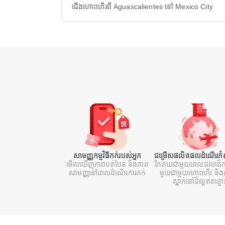
ជើងហោះហើរពី Aguascalientes ទៅ Mexico City
សាមញ្ញកម្មវិធីកក់របស់អ្នក
ជម្រើសផលិតផលដំណើរកំសា
មើលឃើញភាពបត់បែន និងភាព
រីករាយជាមួយពេលវេលាដ៏ក
សាមញ្ញនៅពេលដំណើរការកក់
មួយជាមួយហោះហើរ និងក
ស្នាក់នៅដ៏ល្អឥតខ្ចោ