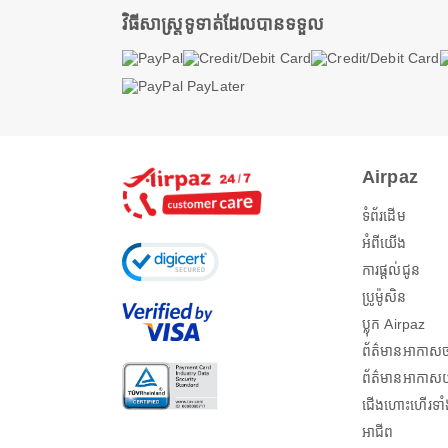
វិធីសាស្ត្រទូទាត់ដែលបានទទួល
Airpaz
ទំព័រដើម
អំពីយើង
ការផ្តល់ជូន
ប្រូម៉ូសិន
ប្លុក Airpaz
ព័ត៌មានអាកាស
ព័ត៌មានអាកាសយ
ជើងហោះហើរទាំ
អាជីព