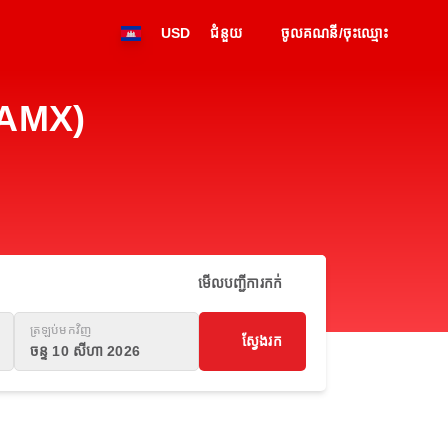
USD
ជំនួយ
ចូលគណនី/ចុះឈ្មោះ
(AMX)
មើលបញ្ជីការកក់
ត្រឡប់មកវិញ
ស្វែងរក
ចន្ទ 10 សីហា 2026