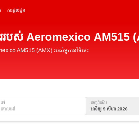
់
ការផ្តល់ជូន
ហើររបស់ Aeromexico AM515 
omexico AM515 (AMX) របស់អ្នកនៅទីនេះ
ទៅ
ចេញដំណើរ
អាទិត្យ 9 សីហា 2026