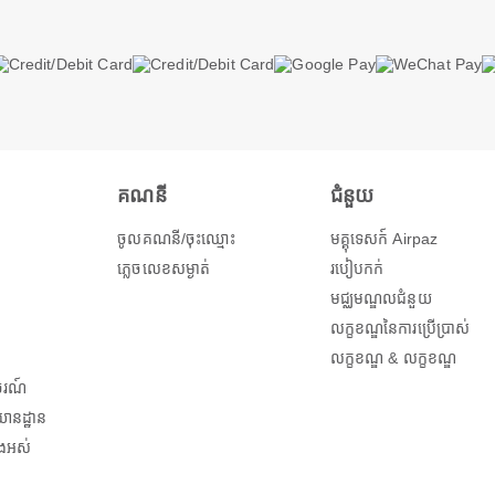
គណនី
ជំនួយ
ចូលគណនី/ចុះឈ្មោះ
មគ្គុទេសក៍ Airpaz
ភ្លេចលេខសម្ងាត់
របៀបកក់
មជ្ឈមណ្ឌលជំនួយ
លក្ខខណ្ឌនៃការប្រើប្រាស់
លក្ខខណ្ឌ & លក្ខខណ្ឌ
ចរណ៍
ានដ្ឋាន
ងអស់