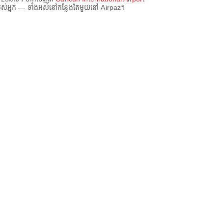
របស់អ្នក — ទាំងអស់នៅកន្លែងតែមួយនៅ Airpaz។