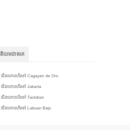
ញនិយមជាងគេ
ជើងហោះហើរទៅ Cagayan de Oro
ជើងហោះហើរទៅ Jakarta
ជើងហោះហើរទៅ Tacloban
ជើងហោះហើរទៅ Labuan Bajo