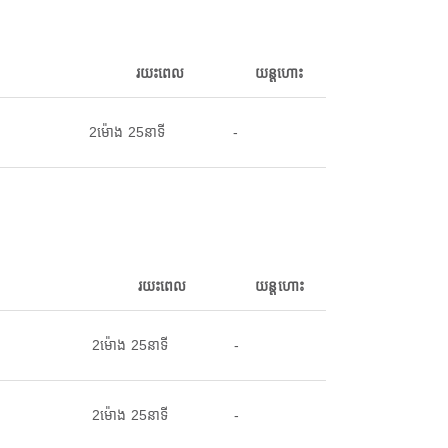
រយះពេល
យន្តហោះ
2ម៉ោង 25នាទី
-
រយះពេល
យន្តហោះ
2ម៉ោង 25នាទី
-
2ម៉ោង 25នាទី
-