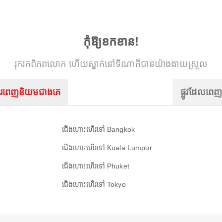
កុំឱ្យខកខាន!
រុករកពិភពលោក ហើយស្នាក់នៅទីណាក៏បានយ៉ាងងាយស្រួល
រពេញនិយមជាងគេ
ផ្លូវដែលពេ
ជើងហោះហើរទៅ Bangkok
ជើងហោះហើរទៅ Kuala Lumpur
ជើងហោះហើរទៅ Phuket
ជើងហោះហើរទៅ Tokyo