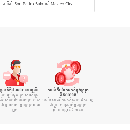
ោះហើរពី San Pedro Sula ទៅ Mexico City
ំទ្រអតិថិជនដោយអារម្មណ៍
ភាពរំភើបនៃការកក់ក្នុងស្រុក
ំនួយល្អបំផុត ក្រុមការគាំទ្រ
ពិភពលោក
ជនរបស់យើងមានសម្រាប់អ្នក
បទពិសោធន៍ការកក់ដោយឥតបារម្ភ
ជាមួយភាសាក្នុងស្រុករបស់
ជាមួយការទូទាត់ក្នុងស្រុក
អ្នក
រូបិយប័ណ្ណ និងភាសា