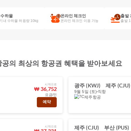
 수하물
온라인 체크인
출발 
기내 수하물 허용량 10kg
온라인 체크인 이용 가능
출발 
ir 항공의 최상의 항공권 혜택을 받아보세요
시작으로
광주 (KWJ)
제주 (CJU)
₩ 36,752
9월 5일 (토)
직항
요금/인
제주항공
예약
시작으로
제주 (CJU)
부산 (PUS)