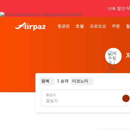
대폭 할인!
U
항공편
호텔
프로모션
주문
할
왕복
이코노미
1 승객
출발지