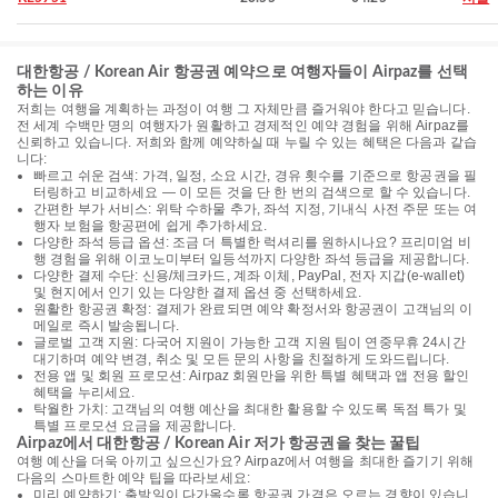
대한항공 / Korean Air 항공권 예약으로 여행자들이 Airpaz를 선택
하는 이유
저희는 여행을 계획하는 과정이 여행 그 자체만큼 즐거워야 한다고 믿습니다.
전 세계 수백만 명의 여행자가 원활하고 경제적인 예약 경험을 위해 Airpaz를
신뢰하고 있습니다. 저희와 함께 예약하실 때 누릴 수 있는 혜택은 다음과 같습
니다:
빠르고 쉬운 검색: 가격, 일정, 소요 시간, 경유 횟수를 기준으로 항공권을 필
터링하고 비교하세요 — 이 모든 것을 단 한 번의 검색으로 할 수 있습니다.
간편한 부가 서비스: 위탁 수하물 추가, 좌석 지정, 기내식 사전 주문 또는 여
행자 보험을 항공편에 쉽게 추가하세요.
다양한 좌석 등급 옵션: 조금 더 특별한 럭셔리를 원하시나요? 프리미엄 비
행 경험을 위해 이코노미부터 일등석까지 다양한 좌석 등급을 제공합니다.
다양한 결제 수단: 신용/체크카드, 계좌 이체, PayPal, 전자 지갑(e-wallet)
및 현지에서 인기 있는 다양한 결제 옵션 중 선택하세요.
원활한 항공권 확정: 결제가 완료되면 예약 확정서와 항공권이 고객님의 이
메일로 즉시 발송됩니다.
글로벌 고객 지원: 다국어 지원이 가능한 고객 지원 팀이 연중무휴 24시간
대기하며 예약 변경, 취소 및 모든 문의 사항을 친절하게 도와드립니다.
전용 앱 및 회원 프로모션: Airpaz 회원만을 위한 특별 혜택과 앱 전용 할인
혜택을 누리세요.
탁월한 가치: 고객님의 여행 예산을 최대한 활용할 수 있도록 독점 특가 및
특별 프로모션 요금을 제공합니다.
Airpaz에서 대한항공 / Korean Air 저가 항공권을 찾는 꿀팁
여행 예산을 더욱 아끼고 싶으신가요? Airpaz에서 여행을 최대한 즐기기 위해
다음의 스마트한 예약 팁을 따라보세요:
미리 예약하기: 출발일이 다가올수록 항공권 가격은 오르는 경향이 있습니