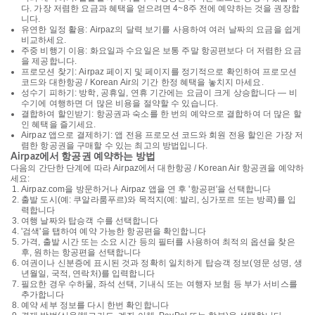
다. 가장 저렴한 요금과 혜택을 얻으려면 4~8주 전에 예약하는 것을 권장합
니다.
유연한 일정 활용: Airpaz의 달력 보기를 사용하여 여러 날짜의 요금을 쉽게
비교하세요.
주중 비행기 이용: 화요일과 수요일은 보통 주말 항공편보다 더 저렴한 요금
을 제공합니다.
프로모션 찾기: Airpaz 페이지 및 페이지를 정기적으로 확인하여 프로모션
코드와 대한항공 / Korean Air의 기간 한정 혜택을 놓치지 마세요.
성수기 피하기: 방학, 공휴일, 연휴 기간에는 요금이 크게 상승합니다 — 비
수기에 여행하면 더 많은 비용을 절약할 수 있습니다.
결합하여 할인받기: 항공권과 숙소를 한 번의 예약으로 결합하여 더 많은 할
인 혜택을 즐기세요.
Airpaz 앱으로 결제하기: 앱 전용 프로모션 코드와 회원 전용 할인은 가장 저
렴한 항공권을 구매할 수 있는 최고의 방법입니다.
Airpaz에서 항공권 예약하는 방법
다음의 간단한 단계에 따라 Airpaz에서 대한항공 / Korean Air 항공권을 예약하
세요:
Airpaz.com을 방문하거나 Airpaz 앱을 연 후 '항공편'을 선택합니다
출발 도시(예: 쿠알라룸푸르)와 목적지(예: 발리, 싱가포르 또는 방콕)를 입
력합니다
여행 날짜와 탑승객 수를 선택합니다
'검색'을 탭하여 예약 가능한 항공편을 확인합니다
가격, 출발 시간 또는 소요 시간 등의 필터를 사용하여 최적의 옵션을 찾은
후, 원하는 항공편을 선택합니다
여권이나 신분증에 표시된 것과 정확히 일치하게 탑승객 정보(영문 성명, 생
년월일, 국적, 연락처)를 입력합니다
필요한 경우 수하물, 좌석 선택, 기내식 또는 여행자 보험 등 부가 서비스를
추가합니다
예약 세부 정보를 다시 한번 확인합니다