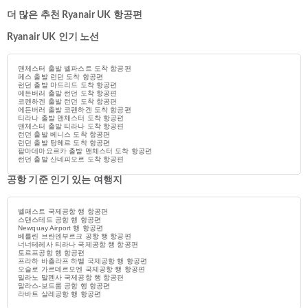
더 많은 추천 Ryanair UK 항공편
Ryanair UK 인기 노선
맨체스터 출발 벨파스트 도착 항공편
페스 출발 런던 도착 항공편
런던 출발 마드리드 도착 항공편
에든버러 출발 런던 도착 항공편
코펜하겐 출발 런던 도착 항공편
에든버러 출발 코펜하겐 도착 항공편
티라나 출발 맨체스터 도착 항공편
맨체스터 출발 티라나 도착 항공편
런던 출발 베니스 도착 항공편
런던 출발 탕헤르 도착 항공편
팔마데마요르카 출발 맨체스터 도착 항공편
런던 출발 산네피오르 도착 항공편
공항 기준 인기 있는 여행지
벨패스트 국제공항 행 항공편
스탠스테드 공항 행 항공편
Newquay Airport 행 항공편
베를린 브란덴부르크 공항 행 항공편
너너테레사 티라나 국제공항 행 항공편
토르프공항 행 항공편
프라하 바츨라프 하벨 국제공항 행 항공편
오슬로 가르데르모엔 국제공항 행 항공편
밀라노 말펜사 국제공항 행 항공편
말라스-보드룸 공항 행 항공편
라바트 살레공항 행 항공편