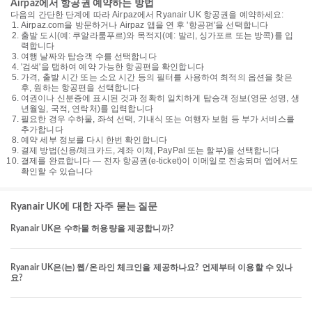
Airpaz에서 항공권 예약하는 방법
다음의 간단한 단계에 따라 Airpaz에서 Ryanair UK 항공권을 예약하세요:
Airpaz.com을 방문하거나 Airpaz 앱을 연 후 '항공편'을 선택합니다
출발 도시(예: 쿠알라룸푸르)와 목적지(예: 발리, 싱가포르 또는 방콕)를 입
력합니다
여행 날짜와 탑승객 수를 선택합니다
'검색'을 탭하여 예약 가능한 항공편을 확인합니다
가격, 출발 시간 또는 소요 시간 등의 필터를 사용하여 최적의 옵션을 찾은
후, 원하는 항공편을 선택합니다
여권이나 신분증에 표시된 것과 정확히 일치하게 탑승객 정보(영문 성명, 생
년월일, 국적, 연락처)를 입력합니다
필요한 경우 수하물, 좌석 선택, 기내식 또는 여행자 보험 등 부가 서비스를
추가합니다
예약 세부 정보를 다시 한번 확인합니다
결제 방법(신용/체크카드, 계좌 이체, PayPal 또는 할부)을 선택합니다
결제를 완료합니다 — 전자 항공권(e-ticket)이 이메일로 전송되며 앱에서도
확인할 수 있습니다
Ryanair UK에 대한 자주 묻는 질문
Ryanair UK은 수하물 허용량을 제공합니까?
Ryanair UK은(는) 웹/온라인 체크인을 제공하나요? 언제부터 이용할 수 있나
요?