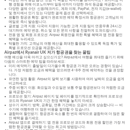
다양한 좌석 등급 옵션: 조금 더 특별한 럭셔리를 원하시나요? 프리미엄 비
행 경험을 위해 이코노미부터 일등석까지 다양한 좌석 등급을 제공합니다.
다양한 결제 수단: 신용/체크카드, 계좌 이체, PayPal, 전자 지갑(e-wallet)
및 현지에서 인기 있는 다양한 결제 옵션 중 선택하세요.
원활한 항공권 확정: 결제가 완료되면 예약 확정서와 항공권이 고객님의 이
메일로 즉시 발송됩니다.
글로벌 고객 지원: 다국어 지원이 가능한 고객 지원 팀이 연중무휴 24시간
대기하며 예약 변경, 취소 및 모든 문의 사항을 친절하게 도와드립니다.
전용 앱 및 회원 프로모션: Airpaz 회원만을 위한 특별 혜택과 앱 전용 할인
혜택을 누리세요.
탁월한 가치: 고객님의 여행 예산을 최대한 활용할 수 있도록 독점 특가 및
특별 프로모션 요금을 제공합니다.
Airpaz에서 Ryanair UK 저가 항공권을 찾는 꿀팁
여행 예산을 더욱 아끼고 싶으신가요? Airpaz에서 여행을 최대한 즐기기 위해
다음의 스마트한 예약 팁을 따라보세요:
미리 예약하기: 출발일이 다가올수록 항공권 가격은 오르는 경향이 있습니
다. 가장 저렴한 요금과 혜택을 얻으려면 4~8주 전에 예약하는 것을 권장합
니다.
유연한 일정 활용: Airpaz의 달력 보기를 사용하여 여러 날짜의 요금을 쉽게
비교하세요.
주중 비행기 이용: 화요일과 수요일은 보통 주말 항공편보다 더 저렴한 요금
을 제공합니다.
프로모션 찾기: Airpaz 페이지 및 페이지를 정기적으로 확인하여 프로모션
코드와 Ryanair UK의 기간 한정 혜택을 놓치지 마세요.
성수기 피하기: 방학, 공휴일, 연휴 기간에는 요금이 크게 상승합니다 — 비
수기에 여행하면 더 많은 비용을 절약할 수 있습니다.
결합하여 할인받기: 항공권과 숙소를 한 번의 예약으로 결합하여 더 많은 할
인 혜택을 즐기세요.
Airpaz 앱으로 결제하기: 앱 전용 프로모션 코드와 회원 전용 할인은 가장 저
렴한 항공권을 구매할 수 있는 최고의 방법입니다.