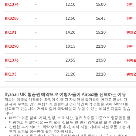
RK1374
-
12:10
15:00
런던
RK8288
-
12:50
16:45
런던
RK191
-
14:20
15:20
맨체
RK8290
-
18:15
22:10
런던
RK1376
-
20:55
23:50
탕헤
RK193
-
21:20
22:20
맨체
Ryanair UK 항공권 예약으로 여행자들이 Airpaz를 선택하는 이유
저희는 여행을 계획하는 과정이 여행 그 자체만큼 즐거워야 한다고 믿습니다.
전 세계 수백만 명의 여행자가 원활하고 경제적인 예약 경험을 위해 Airpaz를
신뢰하고 있습니다. 저희와 함께 예약하실 때 누릴 수 있는 혜택은 다음과 같습
니다:
빠르고 쉬운 검색: 가격, 일정, 소요 시간, 경유 횟수를 기준으로 항공권을 필
터링하고 비교하세요 — 이 모든 것을 단 한 번의 검색으로 할 수 있습니다.
간편한 부가 서비스: 위탁 수하물 추가, 좌석 지정, 기내식 사전 주문 또는 여
행자 보험을 항공편에 쉽게 추가하세요.