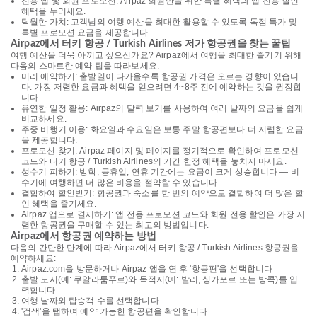
전용 앱 및 회원 프로모션: Airpaz 회원만을 위한 특별 혜택과 앱 전용 할인
혜택을 누리세요.
탁월한 가치: 고객님의 여행 예산을 최대한 활용할 수 있도록 독점 특가 및
특별 프로모션 요금을 제공합니다.
Airpaz에서 터키 항공 / Turkish Airlines 저가 항공권을 찾는 꿀팁
여행 예산을 더욱 아끼고 싶으신가요? Airpaz에서 여행을 최대한 즐기기 위해
다음의 스마트한 예약 팁을 따라보세요:
미리 예약하기: 출발일이 다가올수록 항공권 가격은 오르는 경향이 있습니
다. 가장 저렴한 요금과 혜택을 얻으려면 4~8주 전에 예약하는 것을 권장합
니다.
유연한 일정 활용: Airpaz의 달력 보기를 사용하여 여러 날짜의 요금을 쉽게
비교하세요.
주중 비행기 이용: 화요일과 수요일은 보통 주말 항공편보다 더 저렴한 요금
을 제공합니다.
프로모션 찾기: Airpaz 페이지 및 페이지를 정기적으로 확인하여 프로모션
코드와 터키 항공 / Turkish Airlines의 기간 한정 혜택을 놓치지 마세요.
성수기 피하기: 방학, 공휴일, 연휴 기간에는 요금이 크게 상승합니다 — 비
수기에 여행하면 더 많은 비용을 절약할 수 있습니다.
결합하여 할인받기: 항공권과 숙소를 한 번의 예약으로 결합하여 더 많은 할
인 혜택을 즐기세요.
Airpaz 앱으로 결제하기: 앱 전용 프로모션 코드와 회원 전용 할인은 가장 저
렴한 항공권을 구매할 수 있는 최고의 방법입니다.
Airpaz에서 항공권 예약하는 방법
다음의 간단한 단계에 따라 Airpaz에서 터키 항공 / Turkish Airlines 항공권을
예약하세요:
Airpaz.com을 방문하거나 Airpaz 앱을 연 후 '항공편'을 선택합니다
출발 도시(예: 쿠알라룸푸르)와 목적지(예: 발리, 싱가포르 또는 방콕)를 입
력합니다
여행 날짜와 탑승객 수를 선택합니다
'검색'을 탭하여 예약 가능한 항공편을 확인합니다