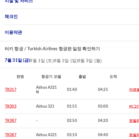
시설 및 서비스
체크인
이용약관
터키 항공 / Turkish Airlines 항공편 일정 확인하기
8월 1일 (토)
8월 2일 (일)
8월 3일 (월)
7월 31일 (금)
편명
항공기 모델
출발
도착
Airbus A321
TK317
01:40
04:25
아르
N
TK303
Airbus 321
01:55
05:00
바그
TK387
-
02:50
04:20
트빌
TK387
Airbus A321
03:10
04:40
트빌