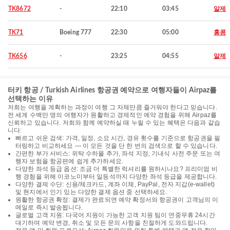
TK8672
-
22:10
03:45
알제
TK71
Boeing 777
22:30
05:00
홍콩
TK656
-
23:25
04:55
알제
터키 항공 / Turkish Airlines 항공권 예약으로 여행자들이 Airpaz를
선택하는 이유
저희는 여행을 계획하는 과정이 여행 그 자체만큼 즐거워야 한다고 믿습니다.
전 세계 수백만 명의 여행자가 원활하고 경제적인 예약 경험을 위해 Airpaz를
신뢰하고 있습니다. 저희와 함께 예약하실 때 누릴 수 있는 혜택은 다음과 같습
니다:
빠르고 쉬운 검색: 가격, 일정, 소요 시간, 경유 횟수를 기준으로 항공권을 필
터링하고 비교하세요 — 이 모든 것을 단 한 번의 검색으로 할 수 있습니다.
간편한 부가 서비스: 위탁 수하물 추가, 좌석 지정, 기내식 사전 주문 또는 여
행자 보험을 항공편에 쉽게 추가하세요.
다양한 좌석 등급 옵션: 조금 더 특별한 럭셔리를 원하시나요? 프리미엄 비
행 경험을 위해 이코노미부터 일등석까지 다양한 좌석 등급을 제공합니다.
다양한 결제 수단: 신용/체크카드, 계좌 이체, PayPal, 전자 지갑(e-wallet)
및 현지에서 인기 있는 다양한 결제 옵션 중 선택하세요.
원활한 항공권 확정: 결제가 완료되면 예약 확정서와 항공권이 고객님의 이
메일로 즉시 발송됩니다.
글로벌 고객 지원: 다국어 지원이 가능한 고객 지원 팀이 연중무휴 24시간
대기하며 예약 변경, 취소 및 모든 문의 사항을 친절하게 도와드립니다.