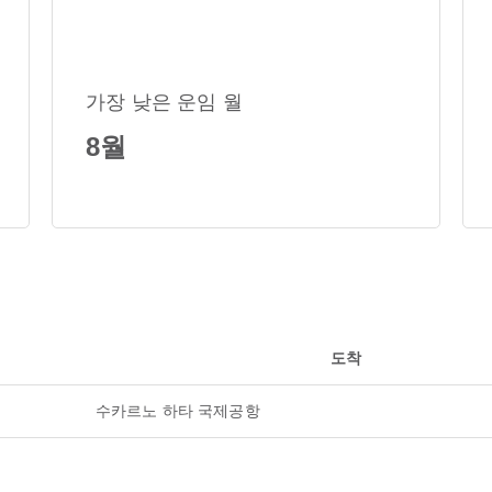
가장 낮은 운임 월
8월
도착
수카르노 하타 국제공항