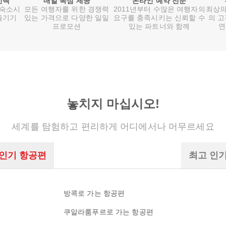
선택
매일 독점 제공
온라인 예약 전문
 숙소시
모든 여행자를 위한 경쟁력
2011년부터 수많은 여행자의
최상의
즐기기
있는 가격으로 다양한 일일
요구를 충족시키는 신뢰할 수
의 고
프로모션
있는 파트너와 함께
연
놓치지 마십시오!
세계를 탐험하고 편리하게 어디에서나 머무르세요
 인기 항공편
최고 인
방콕로 가는 항공편
쿠알라룸푸르로 가는 항공편