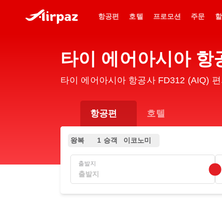
항공편
호텔
프로모션
주문
할
타이 에어아시아 항공
타이 에어아시아 항공사 FD312 (AIQ
항공편
호텔
왕복
1 승객
이코노미
출발지