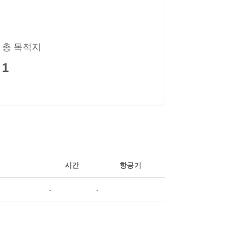
총 목적지
1
시간
항공기
-
-