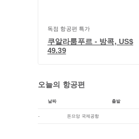
독점 항공편 특가
쿠알라룸푸르 - 방콕, US$
49.39
오늘의 항공편
날짜
출발
-
돈므앙 국제공항