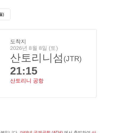
월)
도착지
2026년 8월 8일 (토)
산토리니섬
(JTR)
21:15
산토리니 공항
5분
입니다.
아테네 국제공항 (ATH)
에서 출발하여
산