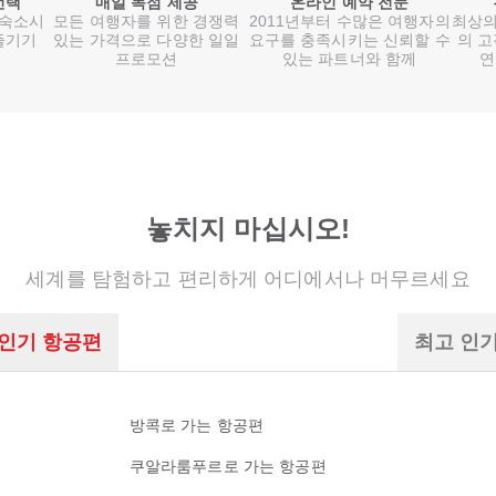
선택
매일 독점 제공
온라인 예약 전문
 숙소시
모든 여행자를 위한 경쟁력
2011년부터 수많은 여행자의
최상의
즐기기
있는 가격으로 다양한 일일
요구를 충족시키는 신뢰할 수
의 고
프로모션
있는 파트너와 함께
연
놓치지 마십시오!
세계를 탐험하고 편리하게 어디에서나 머무르세요
 인기 항공편
최고 인
방콕로 가는 항공편
쿠알라룸푸르로 가는 항공편