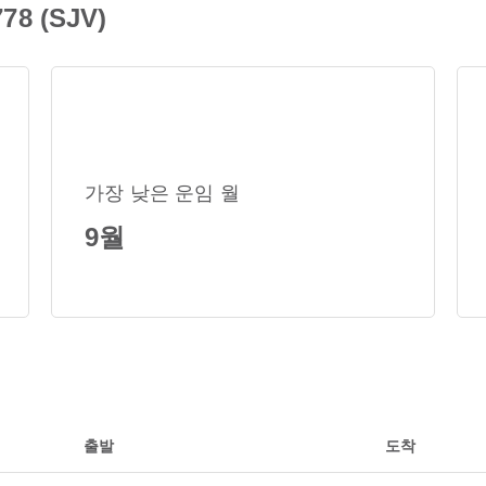
78 (SJV)
가장 낮은 운임 월
9월
출발
도착