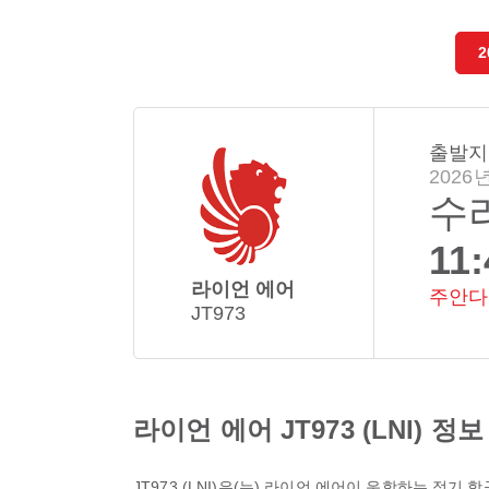
2
출발지
2026년
수
11:
라이언 에어
주안다
JT973
라이언 에어 JT973 (LNI) 정보
JT973
(
LNI
)은(는)
라이언 에어
이 운항하는 정기 항