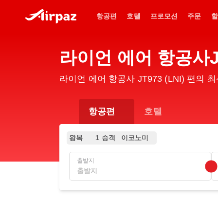
항공편
호텔
프로모션
주문
할
라이언 에어 항공사JT
라이언 에어 항공사 JT973 (LNI) 편
항공편
호텔
왕복
1 승객
이코노미
출발지