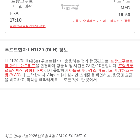
프랑크푸르
마드리드
트 암 마인
MAD
2시간 40분
FRA
19:50
17:10
아돌포 수아레스 마드리드 바라하스 공항
프랑크푸르트암마인 공항
루프트한자 LH1120 (DLH) 정보
LH1120
(
DLH
)은(는)
루프트한자
이 운항하는 정기 항공편으로,
프랑크푸르트
암 마인 - 마드리드
을 연결하며 평균 비행 시간은
2시간 40분
입니다.
프랑크푸
르트암마인 공항 (FRA)
에서 출발하여
아돌포 수아레스 마드리드 바라하스 공
항 (MAD)
에 도착합니다. Airpaz에서 실시간 스케줄을 확인하고, 항공권 요금
을 비교하고, 좌석을 예약하세요 — 모든 것이 한 곳에서.
최근 업데이트
2026년 8월 4일 AM 10:54 GMT+0