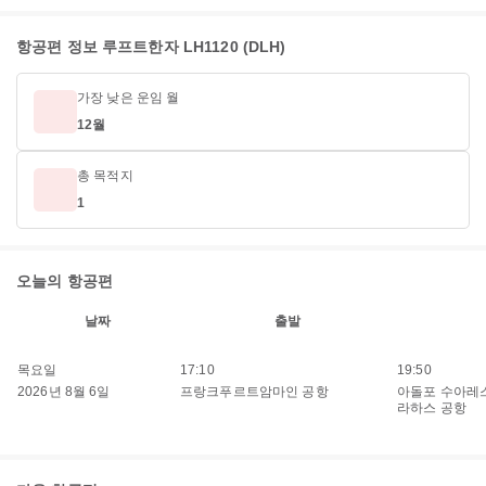
항공편 정보 루프트한자 LH1120 (DLH)
가장 낮은 운임 월
12월
총 목적지
1
오늘의 항공편
날짜
출발
목요일
17:10
19:50
2026년 8월 6일
프랑크푸르트암마인 공항
아돌포 수아레
라하스 공항