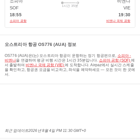
소피아
비엔나
1시간 35분
SOF
VIE
18:55
19:30
소피아 공항
비엔나 국제 공항
오스트리아 항공 OS776 (AUA) 정보
OS776
(
AUA
)은(는)
오스트리아 항공
이 운항하는 정기 항공편으로,
소피아 -
비엔나
을 연결하며 평균 비행 시간은
1시간 35분
입니다.
소피아 공항 (SOF)
에
서 출발하여
비엔나 국제 공항 (VIE)
에 도착합니다. Airpaz에서 실시간 스케줄
을 확인하고, 항공권 요금을 비교하고, 좌석을 예약하세요 — 모든 것이 한 곳에
서.
최근 업데이트
2026년 8월 4일 PM 11:30 GMT+0