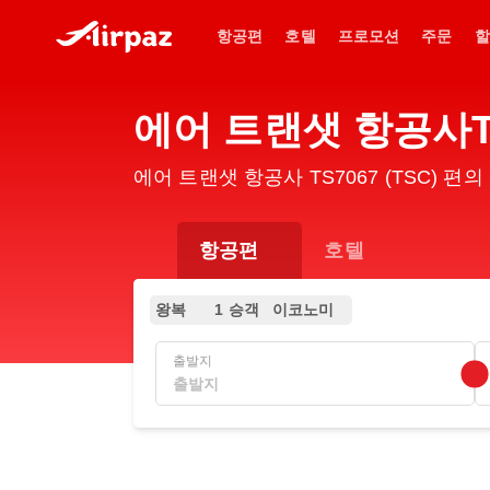
항공편
호텔
프로모션
주문
할
에어 트랜샛 항공사TS
에어 트랜샛 항공사 TS7067 (TSC) 
항공편
호텔
왕복
1 승객
이코노미
출발지