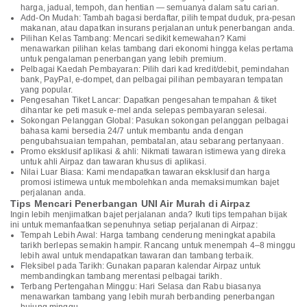
harga, jadual, tempoh, dan hentian — semuanya dalam satu carian.
Add-On Mudah: Tambah bagasi berdaftar, pilih tempat duduk, pra-pesan
makanan, atau dapatkan insurans perjalanan untuk penerbangan anda.
Pilihan Kelas Tambang: Mencari sedikit kemewahan? Kami
menawarkan pilihan kelas tambang dari ekonomi hingga kelas pertama
untuk pengalaman penerbangan yang lebih premium.
Pelbagai Kaedah Pembayaran: Pilih dari kad kredit/debit, pemindahan
bank, PayPal, e-dompet, dan pelbagai pilihan pembayaran tempatan
yang popular.
Pengesahan Tiket Lancar: Dapatkan pengesahan tempahan & tiket
dihantar ke peti masuk e-mel anda selepas pembayaran selesai.
Sokongan Pelanggan Global: Pasukan sokongan pelanggan pelbagai
bahasa kami bersedia 24/7 untuk membantu anda dengan
pengubahsuaian tempahan, pembatalan, atau sebarang pertanyaan.
Promo eksklusif aplikasi & ahli: Nikmati tawaran istimewa yang direka
untuk ahli Airpaz dan tawaran khusus di aplikasi.
Nilai Luar Biasa: Kami mendapatkan tawaran eksklusif dan harga
promosi istimewa untuk membolehkan anda memaksimumkan bajet
perjalanan anda.
Tips Mencari Penerbangan UNI Air Murah di Airpaz
Ingin lebih menjimatkan bajet perjalanan anda? Ikuti tips tempahan bijak
ini untuk memanfaatkan sepenuhnya setiap perjalanan di Airpaz:
Tempah Lebih Awal: Harga tambang cenderung meningkat apabila
tarikh berlepas semakin hampir. Rancang untuk menempah 4–8 minggu
lebih awal untuk mendapatkan tawaran dan tambang terbaik.
Fleksibel pada Tarikh: Gunakan paparan kalendar Airpaz untuk
membandingkan tambang merentasi pelbagai tarikh.
Terbang Pertengahan Minggu: Hari Selasa dan Rabu biasanya
menawarkan tambang yang lebih murah berbanding penerbangan