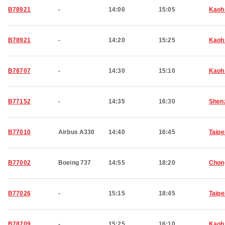
B78921
-
14:00
15:05
Kaoh
B78921
-
14:20
15:25
Kaoh
B78707
-
14:30
15:10
Kaoh
B77152
-
14:35
16:30
Shen
B77010
Airbus A330
14:40
16:45
Taipe
B77002
Boeing 737
14:55
18:20
Chon
B77026
-
15:15
18:45
Taipe
B78709
-
15:25
16:10
Kaoh