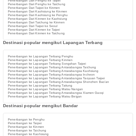
Penerbangan Dari Penghu ke Taipei
Penerbangan Dari Penghu ke Taichung
Penerbangan Dari Taipei ke Kinmen
Penerbangan Dari Kaohsiung ke Kinmen
Penerbangan Dari Kaohsiung ke Penghu
Penerbangan Dari Kinmen ke Kaohsiung
Penerbangan Dari Taichung ke Kinmen
Penerbangan Dari Taipei ke Seoul
Penerbangan Dari Kinmen ke Taipei
Penerbangan Dari Kinmen ke Taichung
Destinasi popular mengikut Lapangan Terbang
Penerbangan ke Lapangan Terbang Penghu
Penerbangan ke Lapangan Terbang Kinmen
Penerbangan ke Lapangan Terbang Songshan Taipei
Penerbangan ke Lapangan Terbang Antarabangsa Taichung
Penerbangan ke Lapangan Terbang Antarabangsa Kaohsiung
Penerbangan ke Lapangan Terbang Antarabangsa Incheon
Penerbangan ke Lapangan Terbang Antarabangsa Taoyuan Taipei
Penerbangan ke Lapangan Terbang Antarabangsa Shenzhen Bao'an
Penerbangan ke Lapangan Terbang Taitung
Penerbangan ke Lapangan Terbang Matsu Nangan
Penerbangan ke Lapangan Terbang Antarabangsa Xiamen Gaoqi
Penerbangan ke Lapangan Terbang Matsu Beigan
Destinasi popular mengikut Bandar
Penerbangan ke Penghu
Penerbangan ke Taipei
Penerbangan ke Kinmen
Penerbangan ke Taichung
Penerbangan ke Kaohsiung