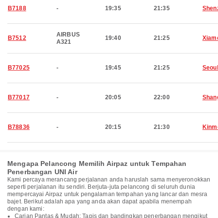
B7188
-
19:35
21:35
Shen
AIRBUS
B7512
19:40
21:25
Xiam
A321
B77025
-
19:45
21:25
Seou
B77017
-
20:05
22:00
Shan
B78836
-
20:15
21:30
Kinm
Mengapa Pelancong Memilih Airpaz untuk Tempahan
Penerbangan UNI Air
Kami percaya merancang perjalanan anda haruslah sama menyeronokkan
seperti perjalanan itu sendiri. Berjuta-juta pelancong di seluruh dunia
mempercayai Airpaz untuk pengalaman tempahan yang lancar dan mesra
bajet. Berikut adalah apa yang anda akan dapat apabila menempah
dengan kami:
Carian Pantas & Mudah: Tapis dan bandingkan penerbangan mengikut