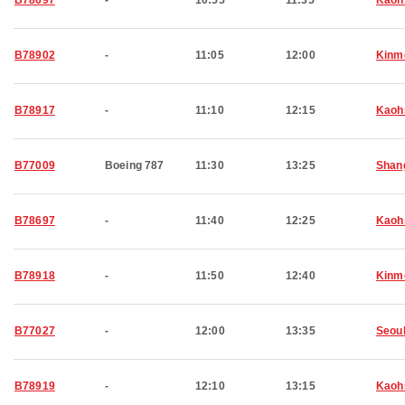
B78697
-
10:55
11:35
Kaoh
B78902
-
11:05
12:00
Kinm
B78917
-
11:10
12:15
Kaoh
B77009
Boeing 787
11:30
13:25
Shan
B78697
-
11:40
12:25
Kaoh
B78918
-
11:50
12:40
Kinm
B77027
-
12:00
13:35
Seou
B78919
-
12:10
13:15
Kaoh