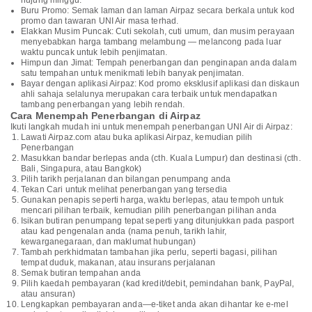
hujung minggu.
Buru Promo: Semak laman dan laman Airpaz secara berkala untuk kod
promo dan tawaran UNI Air masa terhad.
Elakkan Musim Puncak: Cuti sekolah, cuti umum, dan musim perayaan
menyebabkan harga tambang melambung — melancong pada luar
waktu puncak untuk lebih penjimatan.
Himpun dan Jimat: Tempah penerbangan dan penginapan anda dalam
satu tempahan untuk menikmati lebih banyak penjimatan.
Bayar dengan aplikasi Airpaz: Kod promo eksklusif aplikasi dan diskaun
ahli sahaja selalunya merupakan cara terbaik untuk mendapatkan
tambang penerbangan yang lebih rendah.
Cara Menempah Penerbangan di Airpaz
Ikuti langkah mudah ini untuk menempah penerbangan UNI Air di Airpaz:
Lawati Airpaz.com atau buka aplikasi Airpaz, kemudian pilih
Penerbangan
Masukkan bandar berlepas anda (cth. Kuala Lumpur) dan destinasi (cth.
Bali, Singapura, atau Bangkok)
Pilih tarikh perjalanan dan bilangan penumpang anda
Tekan Cari untuk melihat penerbangan yang tersedia
Gunakan penapis seperti harga, waktu berlepas, atau tempoh untuk
mencari pilihan terbaik, kemudian pilih penerbangan pilihan anda
Isikan butiran penumpang tepat seperti yang ditunjukkan pada pasport
atau kad pengenalan anda (nama penuh, tarikh lahir,
kewarganegaraan, dan maklumat hubungan)
Tambah perkhidmatan tambahan jika perlu, seperti bagasi, pilihan
tempat duduk, makanan, atau insurans perjalanan
Semak butiran tempahan anda
Pilih kaedah pembayaran (kad kredit/debit, pemindahan bank, PayPal,
atau ansuran)
Lengkapkan pembayaran anda—e-tiket anda akan dihantar ke e-mel