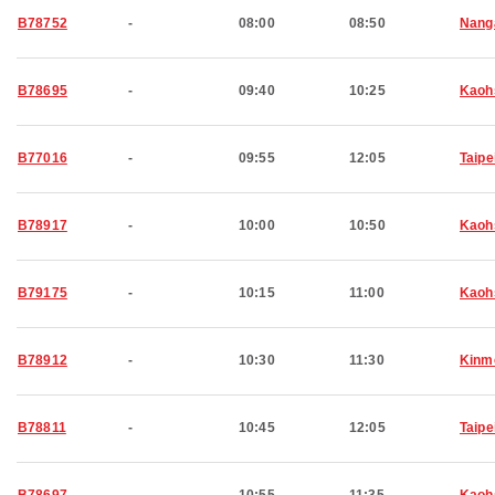
B78752
-
08:00
08:50
Nang
B78695
-
09:40
10:25
Kaoh
B77016
-
09:55
12:05
Taipe
B78917
-
10:00
10:50
Kaoh
B79175
-
10:15
11:00
Kaoh
B78912
-
10:30
11:30
Kinm
B78811
-
10:45
12:05
Taipe