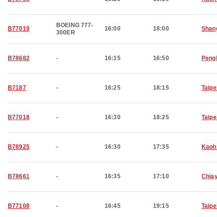
BOEING 777-
B77019
16:00
18:00
Shan
300ER
B78682
-
16:15
16:50
Peng
B7187
-
16:25
18:15
Taipe
B77018
-
16:30
18:25
Taipe
B78925
-
16:30
17:35
Kaoh
B78661
-
16:35
17:10
Chiay
B77108
-
16:45
19:15
Taipe