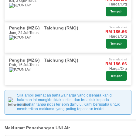
Isn, 3 Ogo
Terus
Harga/Org
UNI Air
Tempah
Penghu (MZG)
Taichung (RMQ)
Bermula dari
RM 186.66
Jum, 24 Jul
Terus
Harga/Org
UNI Air
Tempah
Penghu (MZG)
Taichung (RMQ)
Bermula dari
RM 186.66
Rab, 15 Jul
Terus
Harga/Org
UNI Air
Tempah
Sila ambil perhatian bahawa harga yang disenaraikan di
halaman ini mungkin tidak terkini dan tertakluk kepada
perubahan tanpa notis terlebih dahulu. Kami berusaha untuk
memberikan maklumat yang paling tepat dan terkini.
Maklumat Penerbangan UNI Air