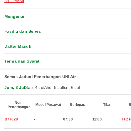
BR - EVA Air
Mengenai
Fasiliti dan Servis
Daftar Masuk
Terma dan Syarat
Semak Jadual Penerbangan UNI Air
Jum, 3 Jul
Sab, 4 Jul
Ahd, 5 Jul
Isn, 6 Jul
Nom.
Model Pesawat
Berlepas
Tiba
B
Penerbangan
B77028
-
07:30
11:00
Taipe