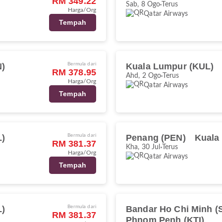
RM 349.22
Sab, 8 Ogo
Terus
Harga/Org
Qatar Airways
Tempah
N)
Bermula dari
Kuala Lumpur (KUL)
RM 378.95
Ahd, 2 Ogo
Terus
Harga/Org
Qatar Airways
Tempah
L)
Bermula dari
Penang (PEN)
Kuala
RM 381.37
Kha, 30 Jul
Terus
Harga/Org
Qatar Airways
Tempah
L)
Bermula dari
Bandar Ho Chi Minh (
RM 381.37
Phnom Penh (KTI)