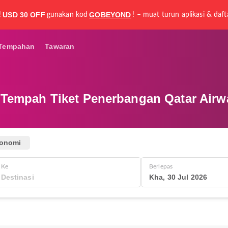
USD 30 OFF
GOBEYOND
!
gunakan kod
! – muat turun aplikasi & daft
Tempahan
Tawaran
 Tempah Tiket Penerbangan Qatar Air
onomi
Ke
Berlepas
Kha, 30 Jul 2026