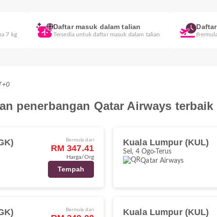
Daftar masuk dalam talian
Dafta
ma 7 kg
Tersedia untuk daftar masuk dalam talian
Bermula
MT+0
an penerbangan Qatar Airways terbaik
GK)
Bermula dari
Kuala Lumpur (KUL)
RM 347.41
Sel, 4 Ogo
Terus
Harga/Org
Qatar Airways
Tempah
GK)
Bermula dari
Kuala Lumpur (KUL)