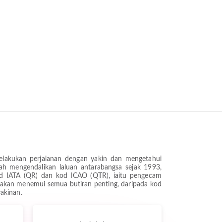
elakukan perjalanan dengan yakin dan mengetahui
ah mengendalikan laluan antarabangsa sejak 1993,
 kod IATA (QR) dan kod ICAO (QTR), iaitu pengecam
 akan menemui semua butiran penting, daripada kod
akinan.