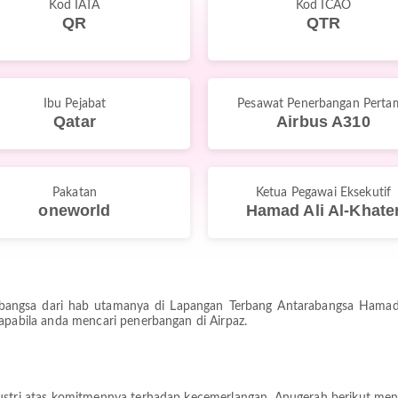
Kod IATA
Kod ICAO
QR
QTR
Ibu Pejabat
Pesawat Penerbangan Perta
Qatar
Airbus A310
Pakatan
Ketua Pegawai Eksekutif
oneworld
Hamad Ali Al-Khate
bangsa dari hab utamanya di Lapangan Terbang Antarabangsa Hamad 
 apabila anda mencari penerbangan di Airpaz.