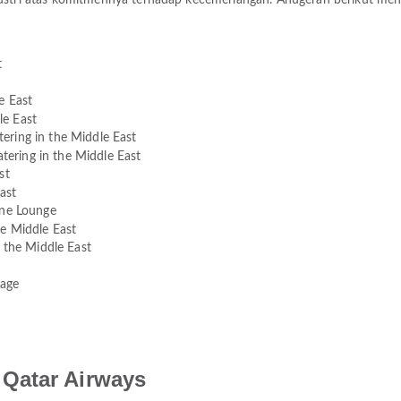
dustri atas komitmennya terhadap kecemerlangan. Anugerah berikut menc
t
e East
le East
ering in the Middle East
ering in the Middle East
st
ast
ine Lounge
he Middle East
n the Middle East
rage
Qatar Airways