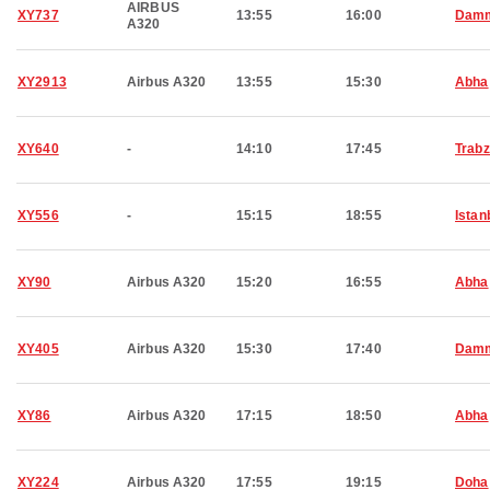
AIRBUS
XY737
13:55
16:00
Dam
A320
XY2913
Airbus A320
13:55
15:30
Abha
XY640
-
14:10
17:45
Trab
XY556
-
15:15
18:55
Istan
XY90
Airbus A320
15:20
16:55
Abha
XY405
Airbus A320
15:30
17:40
Dam
XY86
Airbus A320
17:15
18:50
Abha
XY224
Airbus A320
17:55
19:15
Doha