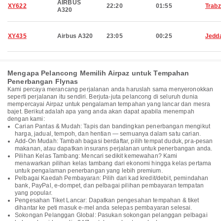
AIRBUS
XY622
22:20
01:55
Trab
A320
XY435
Airbus A320
23:05
00:25
Jedd
Mengapa Pelancong Memilih Airpaz untuk Tempahan
Penerbangan Flynas
Kami percaya merancang perjalanan anda haruslah sama menyeronokkan
seperti perjalanan itu sendiri. Berjuta-juta pelancong di seluruh dunia
mempercayai Airpaz untuk pengalaman tempahan yang lancar dan mesra
bajet. Berikut adalah apa yang anda akan dapat apabila menempah
dengan kami:
Carian Pantas & Mudah: Tapis dan bandingkan penerbangan mengikut
harga, jadual, tempoh, dan hentian — semuanya dalam satu carian.
Add-On Mudah: Tambah bagasi berdaftar, pilih tempat duduk, pra-pesan
makanan, atau dapatkan insurans perjalanan untuk penerbangan anda.
Pilihan Kelas Tambang: Mencari sedikit kemewahan? Kami
menawarkan pilihan kelas tambang dari ekonomi hingga kelas pertama
untuk pengalaman penerbangan yang lebih premium.
Pelbagai Kaedah Pembayaran: Pilih dari kad kredit/debit, pemindahan
bank, PayPal, e-dompet, dan pelbagai pilihan pembayaran tempatan
yang popular.
Pengesahan Tiket Lancar: Dapatkan pengesahan tempahan & tiket
dihantar ke peti masuk e-mel anda selepas pembayaran selesai.
Sokongan Pelanggan Global: Pasukan sokongan pelanggan pelbagai