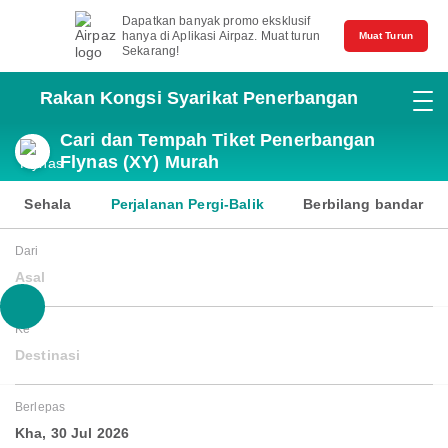
Dapatkan banyak promo eksklusif
hanya di Aplikasi Airpaz. Muat turun
Muat Turun
Sekarang!
Rakan Kongsi Syarikat Penerbangan
Cari dan Tempah Tiket Penerbangan
Flynas (XY) Murah
Sehala
Perjalanan Pergi-Balik
Berbilang bandar
Dari
Asal
Ke
Destinasi
Berlepas
Kha, 30 Jul 2026