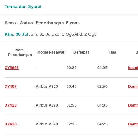
Terma dan Syarat
Semak Jadual Penerbangan Flynas
Kha, 30 Jul
Jum, 31 Jul
Sab, 1 Ogo
Ahd, 2 Ogo
Nom.
Model Pesawat
Berlepas
Tiba
B
Penerbangan
XY5698
-
00:20
04:05
Istan
XY407
Airbus A320
00:40
02:50
Dam
XY413
Airbus A320
01:55
04:05
Dam
XY413
Airbus A320
02:15
04:25
Dam