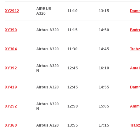
AIRBUS
XY2912
11:10
13:15
Dam
A320
XY390
Airbus A320
11:15
14:50
Bodr
XY304
Airbus A320
11:30
14:45
Trab
Airbus A320
XY392
12:45
16:10
Anta
N
XY419
Airbus A320
12:45
14:55
Dam
Airbus A320
XY252
12:50
15:05
Amm
N
XY360
Airbus A320
13:55
17:15
Trab