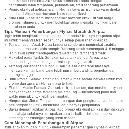
bahasa kami bersedia 24/7 untuk membantu anda dengan
pengubahsuaian tempahan, pembatalan, atau sebarang pertanyaan.
Promo eksklusif aplikasi & ahli: Nikmati tawaran istimewa yang direka
untuk ahli Airpaz dan tawaran khusus di aplikasi.
Nilai Luar Biasa: Kami mendapatkan tawaran eksklusif dan harga
promosi istimewa untuk membolehkan anda memaksimumkan bajet
perjalanan anda.
Tips Mencari Penerbangan Flynas Murah di Airpaz
Ingin lebih menjimatkan bajet perjalanan anda? Ikuti tips tempahan bijak
ini untuk memanfaatkan sepenuhnya setiap perjalanan di Airpaz:
Tempah Lebih Awal: Harga tambang cenderung meningkat apabila
tarikh berlepas semakin hampir. Rancang untuk menempah 4–8 minggu
lebih awal untuk mendapatkan tawaran dan tambang terbaik.
Fleksibel pada Tarikh: Gunakan paparan kalendar Airpaz untuk
membandingkan tambang merentasi pelbagai tarikh.
Terbang Pertengahan Minggu: Hari Selasa dan Rabu biasanya
menawarkan tambang yang lebih murah berbanding penerbangan
hujung minggu.
Buru Promo: Semak laman dan laman Airpaz secara berkala untuk kod
promo dan tawaran Flynas masa terhad.
Elakkan Musim Puncak: Cuti sekolah, cuti umum, dan musim perayaan
menyebabkan harga tambang melambung — melancong pada luar
waktu puncak untuk lebih penjimatan.
Himpun dan Jimat: Tempah penerbangan dan penginapan anda dalam
satu tempahan untuk menikmati lebih banyak penjimatan.
Bayar dengan aplikasi Airpaz: Kod promo eksklusif aplikasi dan diskaun
ahli sahaja selalunya merupakan cara terbaik untuk mendapatkan
tambang penerbangan yang lebih rendah.
Cara Menempah Penerbangan di Airpaz
Ikuti langkah mudah ini untuk menempah penerbangan Flynas di Airpaz: