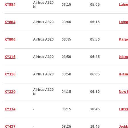
Airbus A320
XY884
03:15
05:05
Laho
N
XY884
Airbus A320
03:40
06:15
Laho
XY806
Airbus A320
03:45
05:50
Kara
XY316
Airbus A320
03:50
06:25
Isla
XY316
Airbus A320
03:50
06:05
Isla
Airbus A320
XY330
04:15
06:10
New 
N
XY334
-
08:15
10:45
Luck
XY437
-
08:25
19:45
Jedd