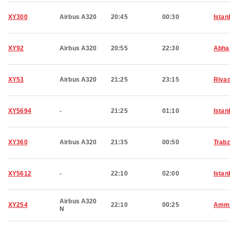
XY300
Airbus A320
20:45
00:30
Istan
XY92
Airbus A320
20:55
22:30
Abha
XY53
Airbus A320
21:25
23:15
Riya
XY5694
-
21:25
01:10
Istan
XY360
Airbus A320
21:35
00:50
Trab
XY5612
-
22:10
02:00
Istan
Airbus A320
XY254
22:10
00:25
Amm
N