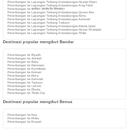
Penerbangan ke Lapangan Terbang Antarabangsa Heydar Aliyev
Penerbangan ke Lapangan Terbang Antarabangsa King Fahd
Penerbangan ke कालीकट अंतर्राष्ट्रीय विमानक्षेत्र
Penerbangan ke Lapangan Terbang Antarabangsa Queen Alia
Penerbangan ke Lapangan Terbang Antarabangsa Abha
Penerbangan ke Lapangan Terbang Antarabangsa Kaherah
Penerbangan ke Lapangan Terbang Trabzon
Penerbangan ke Lapangan Terbang Antarabangsa Allama Iqbal
Penerbangan ke Lapangan Terbang Antarabangsa Hazrat Shahjalal
Penerbangan ke Lapangan Terbang Antarabangsa Tbilisi
Destinasi popular mengikut Bandar
Penerbangan ke Riyadh
Penerbangan ke Jeddah
Penerbangan ke Baku
Penerbangan ke Dammam
Penerbangan ke Kozhikode
Penerbangan ke Amman
Penerbangan ke Abha
Penerbangan ke Kaherah
Penerbangan ke Trabzon
Penerbangan ke Lahore
Penerbangan ke Dhaka
Penerbangan ke Tbilisi City
Destinasi popular mengikut Benua
Penerbangan ke Asia
Penerbangan ke Afrika
Penerbangan ke Eropah