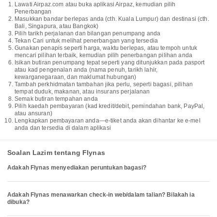
Lawati Airpaz.com atau buka aplikasi Airpaz, kemudian pilih
Penerbangan
Masukkan bandar berlepas anda (cth. Kuala Lumpur) dan destinasi (cth.
Bali, Singapura, atau Bangkok)
Pilih tarikh perjalanan dan bilangan penumpang anda
Tekan Cari untuk melihat penerbangan yang tersedia
Gunakan penapis seperti harga, waktu berlepas, atau tempoh untuk
mencari pilihan terbaik, kemudian pilih penerbangan pilihan anda
Isikan butiran penumpang tepat seperti yang ditunjukkan pada pasport
atau kad pengenalan anda (nama penuh, tarikh lahir,
kewarganegaraan, dan maklumat hubungan)
Tambah perkhidmatan tambahan jika perlu, seperti bagasi, pilihan
tempat duduk, makanan, atau insurans perjalanan
Semak butiran tempahan anda
Pilih kaedah pembayaran (kad kredit/debit, pemindahan bank, PayPal,
atau ansuran)
Lengkapkan pembayaran anda—e-tiket anda akan dihantar ke e-mel
anda dan tersedia di dalam aplikasi
Soalan Lazim tentang Flynas
Adakah Flynas menyediakan peruntukan bagasi?
Adakah Flynas menawarkan check-in web/dalam talian? Bilakah ia
dibuka?