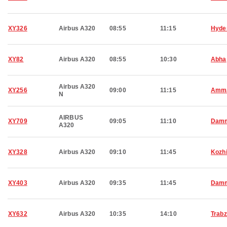
XY326
Airbus A320
08:55
11:15
Hyde
XY82
Airbus A320
08:55
10:30
Abha
Airbus A320
XY256
09:00
11:15
Amm
N
AIRBUS
XY709
09:05
11:10
Dam
A320
XY328
Airbus A320
09:10
11:45
Kozh
XY403
Airbus A320
09:35
11:45
Dam
XY632
Airbus A320
10:35
14:10
Trab