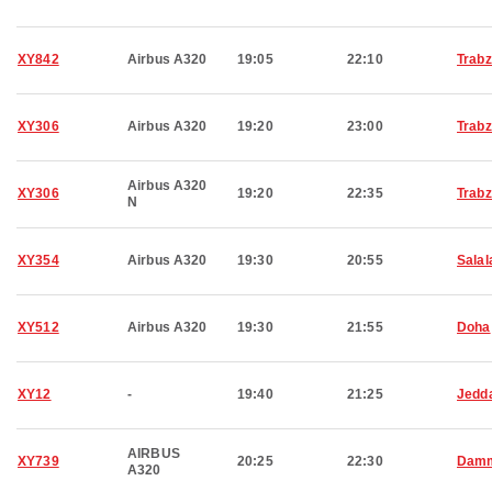
XY842
Airbus A320
19:05
22:10
Trab
XY306
Airbus A320
19:20
23:00
Trab
Airbus A320
XY306
19:20
22:35
Trab
N
XY354
Airbus A320
19:30
20:55
Salal
XY512
Airbus A320
19:30
21:55
Doha
XY12
-
19:40
21:25
Jedd
AIRBUS
XY739
20:25
22:30
Dam
A320