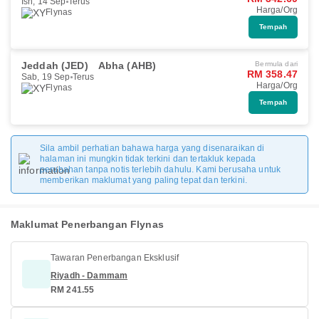
Isn, 14 Sep
Terus
Harga/Org
Flynas
Tempah
Jeddah (JED)
Abha (AHB)
Bermula dari
RM 358.47
Sab, 19 Sep
Terus
Harga/Org
Flynas
Tempah
Sila ambil perhatian bahawa harga yang disenaraikan di
halaman ini mungkin tidak terkini dan tertakluk kepada
perubahan tanpa notis terlebih dahulu. Kami berusaha untuk
memberikan maklumat yang paling tepat dan terkini.
Maklumat Penerbangan Flynas
Tawaran Penerbangan Eksklusif
Riyadh - Dammam
RM 241.55