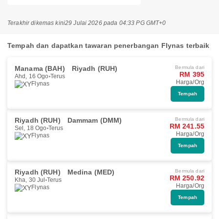
Terakhir dikemas kini
29 Julai 2026 pada 04:33 PG GMT+0
Tempah dan dapatkan tawaran penerbangan Flynas terbaik
Manama (BAH)
Riyadh (RUH)
Bermula dari
RM 395
Ahd, 16 Ogo
Terus
Harga/Org
Flynas
Tempah
Riyadh (RUH)
Dammam (DMM)
Bermula dari
RM 241.55
Sel, 18 Ogo
Terus
Harga/Org
Flynas
Tempah
Riyadh (RUH)
Medina (MED)
Bermula dari
RM 250.92
Kha, 30 Jul
Terus
Harga/Org
Flynas
Tempah