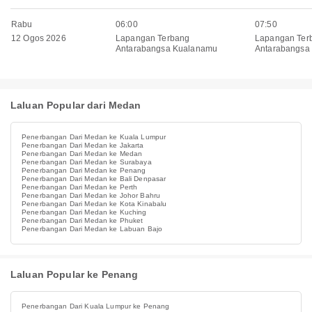
Rabu
06:00
07:50
12 Ogos 2026
Lapangan Terbang
Lapangan Ter
Antarabangsa Kualanamu
Antarabangsa 
Laluan Popular dari Medan
Penerbangan Dari Medan ke Kuala Lumpur
Penerbangan Dari Medan ke Jakarta
Penerbangan Dari Medan ke Medan
Penerbangan Dari Medan ke Surabaya
Penerbangan Dari Medan ke Penang
Penerbangan Dari Medan ke Bali Denpasar
Penerbangan Dari Medan ke Perth
Penerbangan Dari Medan ke Johor Bahru
Penerbangan Dari Medan ke Kota Kinabalu
Penerbangan Dari Medan ke Kuching
Penerbangan Dari Medan ke Phuket
Penerbangan Dari Medan ke Labuan Bajo
Laluan Popular ke Penang
Penerbangan Dari Kuala Lumpur ke Penang