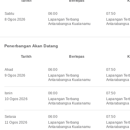
Tarikh
Berlepas
K
Sabtu
06:00
07:50
8 Ogos 2026
Lapangan Terbang
Lapangan Ter
Antarabangsa Kualanamu
Antarabangsa 
Penerbangan Akan Datang
Tarikh
Berlepas
K
Ahad
06:00
07:50
9 Ogos 2026
Lapangan Terbang
Lapangan Ter
Antarabangsa Kualanamu
Antarabangsa 
Isnin
06:00
07:50
10 Ogos 2026
Lapangan Terbang
Lapangan Ter
Antarabangsa Kualanamu
Antarabangsa 
Selasa
06:00
07:50
11 Ogos 2026
Lapangan Terbang
Lapangan Ter
Antarabangsa Kualanamu
Antarabangsa 