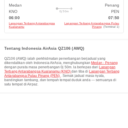
Medan
Penang
KNO
PEN
0j 50m
06:00
07:50
Lapangan Terbang Antarabangsa
Lapangan Terbang Antarabangsa Pulau
Kualanamu
Pinang
(Terminal 1)
Tentang Indonesia AirAsia QZ106 (AWQ)
QZ106
(
AWQ
) ialah perkhidmatan penerbangan berjadual yang
dikendalikan oleh
Indonesia AirAsia
, menghubungkan
Medan - Penang
dengan purata masa penerbangan
0j 50m
. Ia berlepas dari
Lapangan
Terbang Antarabangsa Kualanamu (KNO)
dan tiba di
Lapangan Terbang
Antarabangsa Pulau Pinang (PEN)
. Semak jadual masa nyata,
bandingkan tambang, dan tempah tempat duduk anda — semuanya di
satu tempat di Airpaz.