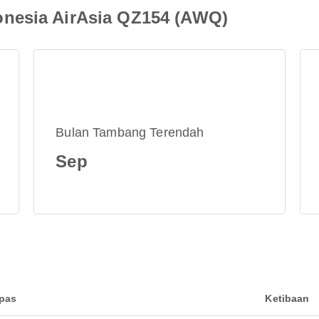
nesia AirAsia QZ154 (AWQ)
Bulan Tambang Terendah
Sep
epas
Ketibaan