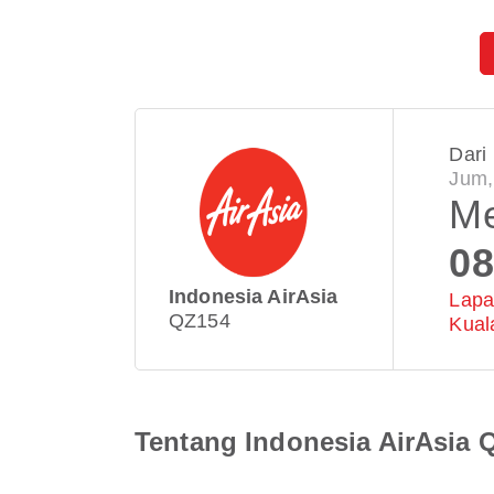
Dari
Jum,
M
08
Indonesia AirAsia
Lapa
QZ154
Kua
Tentang Indonesia AirAsia