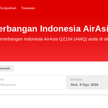
Tempahan
Tawaran
erbangan Indonesia AirAs
penerbangan Indonesia AirAsia QZ154 (AWQ) anda di si
onomi
Ke
Berlepas
Ahd, 9 Ogo 2026