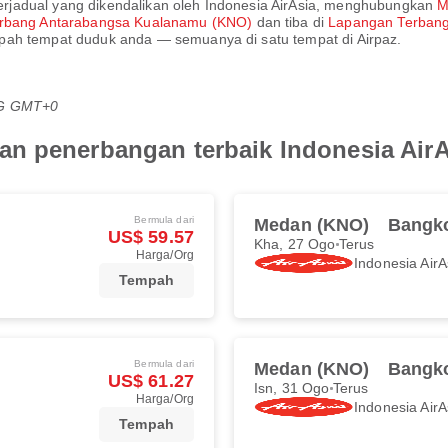
rjadual yang dikendalikan oleh
Indonesia AirAsia
, menghubungkan
M
rbang Antarabangsa Kualanamu (KNO)
dan tiba di
Lapangan Terban
pah tempat duduk anda — semuanya di satu tempat di Airpaz.
TG GMT+0
an penerbangan terbaik Indonesia Air
Bermula dari
Medan (KNO)
Bangk
US$ 59.57
Kha, 27 Ogo
Terus
Harga/Org
Indonesia AirA
Tempah
Bermula dari
Medan (KNO)
Bangk
US$ 61.27
Isn, 31 Ogo
Terus
Harga/Org
Indonesia AirA
Tempah