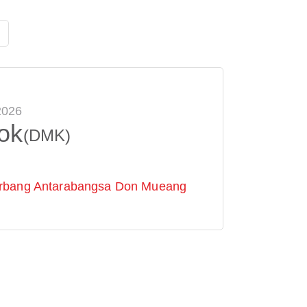
2026
ok
(DMK)
rbang Antarabangsa Don Mueang