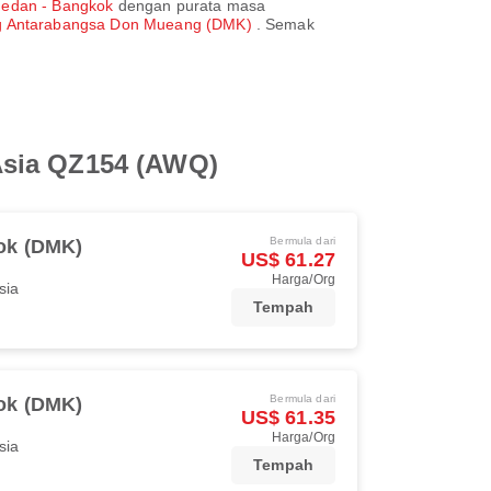
edan - Bangkok
dengan purata masa
g Antarabangsa Don Mueang (DMK)
. Semak
Asia QZ154 (AWQ)
Bermula dari
ok (DMK)
US$ 61.27
Harga/Org
sia
Tempah
Bermula dari
ok (DMK)
US$ 61.35
Harga/Org
sia
Tempah