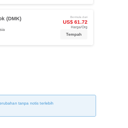
Bermula dari
ok (DMK)
US$ 61.72
Harga/Org
sia
Tempah
erubahan tanpa notis terlebih