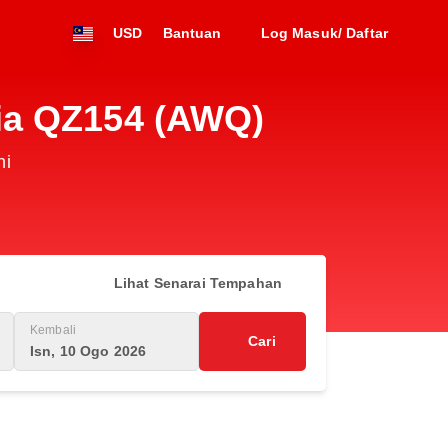
USD
Bantuan
Log Masuk/ Daftar
ia QZ154 (AWQ)
ni
Lihat Senarai Tempahan
Kembali
Cari
Isn, 10 Ogo 2026