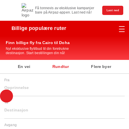
Få tonnevis av eksklusive kampanjer
Last ned
bare på Airpaz-appen. Last ned nå!
Billige populære ruter
Finn billige fly fra Cairo til Doha
Nyt eksklusive flytilbud til din foretrukne
destinasjon. Start bestillingen din nå!
En vei
Rundtur
Flere byer
Fra
Opprinnelse
Til
Destinasjon
Avgang