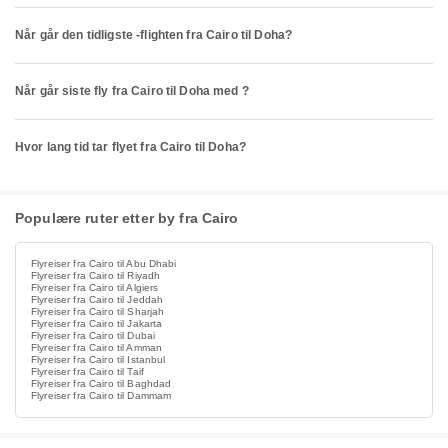
Når går den tidligste -flighten fra Cairo til Doha?
Når går siste fly fra Cairo til Doha med ?
Hvor lang tid tar flyet fra Cairo til Doha?
Populære ruter etter by fra Cairo
Flyreiser fra Cairo til Abu Dhabi
Flyreiser fra Cairo til Riyadh
Flyreiser fra Cairo til Algiers
Flyreiser fra Cairo til Jeddah
Flyreiser fra Cairo til Sharjah
Flyreiser fra Cairo til Jakarta
Flyreiser fra Cairo til Dubai
Flyreiser fra Cairo til Amman
Flyreiser fra Cairo til Istanbul
Flyreiser fra Cairo til Taif
Flyreiser fra Cairo til Baghdad
Flyreiser fra Cairo til Dammam