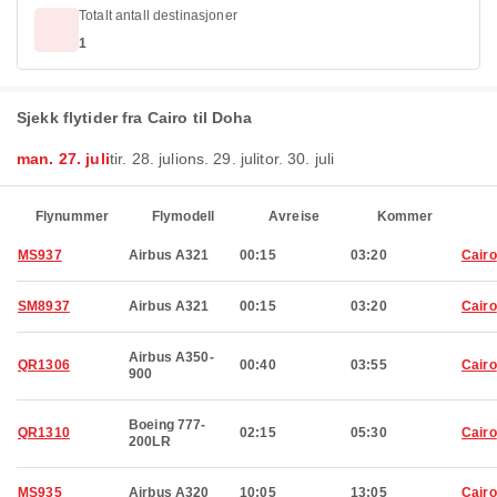
Totalt antall destinasjoner
1
Sjekk flytider fra Cairo til Doha
man. 27. juli
tir. 28. juli
ons. 29. juli
tor. 30. juli
Flynummer
Flymodell
Avreise
Kommer
MS937
Airbus A321
00:15
03:20
Cairo
SM8937
Airbus A321
00:15
03:20
Cairo
Airbus A350-
QR1306
00:40
03:55
Cairo
900
Boeing 777-
QR1310
02:15
05:30
Cairo
200LR
MS935
Airbus A320
10:05
13:05
Cairo