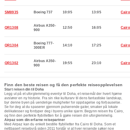
SM8935
Boeing 737
10:05
13:05
Cairo
Airbus A350-
QR1308
12:50
16:05
Cairo
900
Boeing 777-
QR1304
14:10
17:25
Cairo
300ER
Airbus A350-
QR1302
19:55
23:10
Cairo
900
Finn den beste reisen og få den perfekte reiseopplevelsen
Start reisen din til Doha
Legg ut på et uforglemmelig eventyr til Doha, et reisemål der hvert hjørne
avslører en ny historie. Fra sin rike kulturarv til dens fantastiske landskap,
byr denne byen på uendelige muligheter for oppdagelse og forbauselse.
Se for deg at du spaserer gjennom pulserende gater, smaker på lokale
delikatesser og fordyper deg i byens unike sjarm. Begynn reisen fra Cairo,
og finn den perfekte flybilletten for å gjøre reisen din uforglemmelig.
Airpaz som din erfarne reisepartner
Med Airpaz kan du enkelt bestille flybilletter fra Cairo til Doha. Som et
nettbasert reisebyrå siden 2011 forstår vi at hver reisende søker noe