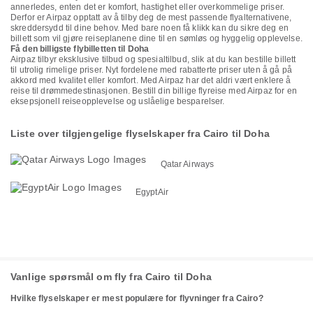
annerledes, enten det er komfort, hastighet eller overkommelige priser.
Derfor er Airpaz opptatt av å tilby deg de mest passende flyalternativene,
skreddersydd til dine behov. Med bare noen få klikk kan du sikre deg en
billett som vil gjøre reiseplanene dine til en sømløs og hyggelig opplevelse.
Få den billigste flybilletten til Doha
Airpaz tilbyr eksklusive tilbud og spesialtilbud, slik at du kan bestille billett
til utrolig rimelige priser. Nyt fordelene med rabatterte priser uten å gå på
akkord med kvalitet eller komfort. Med Airpaz har det aldri vært enklere å
reise til drømmedestinasjonen. Bestill din billige flyreise med Airpaz for en
eksepsjonell reiseopplevelse og uslåelige besparelser.
Liste over tilgjengelige flyselskaper fra Cairo til Doha
Qatar Airways
EgyptAir
Vanlige spørsmål om fly fra Cairo til Doha
Hvilke flyselskaper er mest populære for flyvninger fra Cairo?