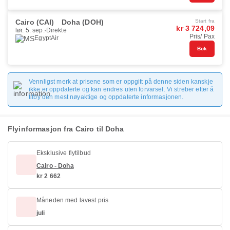
Cairo (CAI)
Doha (DOH)
Start fra
kr 3 724,09
lør. 5. sep.
Direkte
Pris/ Pax
EgyptAir
Bok
Vennligst merk at prisene som er oppgitt på denne siden kanskje
ikke er oppdaterte og kan endres uten forvarsel. Vi streber etter å
tilby den mest nøyaktige og oppdaterte informasjonen.
Flyinformasjon fra Cairo til Doha
Eksklusive flytilbud
Cairo - Doha
kr 2 662
Måneden med lavest pris
juli