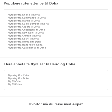
Populære ruter etter by til Doha
Flyreiser fra Dhaka til Doha
Flyreiser fra Kathmandu til Doha
Flyreiser fra Manila til Doha
Flyreiser fra Kuala Lumpur til Doha
Flyreiser fra Algiers til Doha
Flyreiser fra Chittagong til Doha
Flyreiser fra New Delhi til Doha
Flyreiser fra Amman til Doha
Flyreiser fra Kochi til Doha
Flyreiser fra Mumbai til Doha
Flyreiser fra Bangkok til Doha
Flyreiser fra Casablanca til Doha
Flere anbefalte flyreiser til Cairo og Doha
Flyvning Fra Cairo
Flyvning Fra Doha
Fly Til Cairo
Fly Til Doha
Hvorfor må du reise med Airpaz